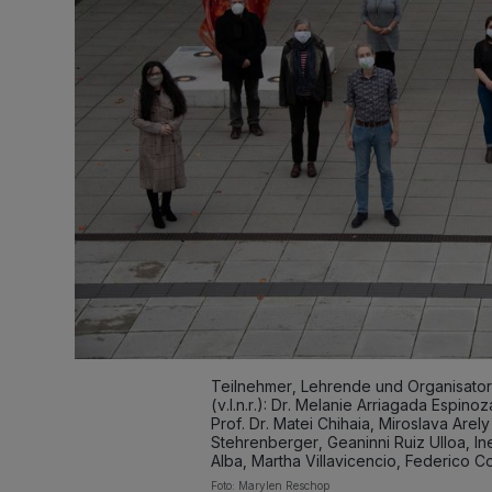
Teilnehmer, Lehrende und Organisato
(v.l.n.r.): Dr. Melanie Arriagada Espino
Prof. Dr. Matei Chihaia, Miroslava Arel
Stehrenberger, Geaninni Ruiz Ulloa, Ine
Alba, Martha Villavicencio, Federico C
Foto: Marylen Reschop