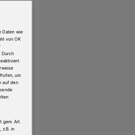
e Daten wie
ahl von OK
r
. Durch
aktiviert.
erweise
frufen, um
e auf den
ebende
elten
 gem. Art.
z.B. in