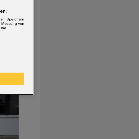
en:
gen. Speichern
e, Messung von
 und