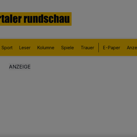
Sport
Leser
Kolumne
Spiele
Trauer
E-Paper
Anze