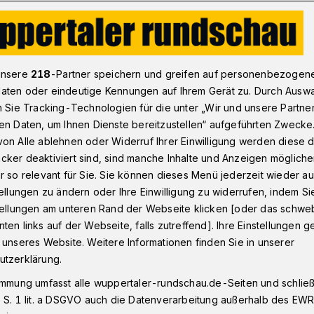
le an der Bergischen Universität Wuppertal
unsere
218
-Partner speichern und greifen auf personenbezogen
aten oder eindeutige Kennungen auf Ihrem Gerät zu. Durch Ausw
n Sie Tracking-Technologien für die unter „Wir und unsere Partne
en Daten, um Ihnen Dienste bereitzustellen“ aufgeführten Zwecke
mspannende
on Alle ablehnen oder Widerruf Ihrer Einwilligung werden diese de
cker deaktiviert sind, sind manche Inhalte und Anzeigen möglich
r so relevant für Sie. Sie können dieses Menü jederzeit wieder au
tellungen zu ändern oder Ihre Einwilligung zu widerrufen, indem Si
stellungen am unteren Rand der Webseite klicken [oder das schw
ten links auf der Webseite, falls zutreffend]. Ihre Einstellungen g
n und Master-Studierende aus
 unseres Website. Weitere Informationen finden Sie in unserer
lumbien, Mexiko, Österreich, Rumänien und
utzerklärung.
erschule „Literatur und Gewalt in
immung umfasst alle wuppertaler-rundschau.de-Seiten und schließt
der Übersetzung“ teil, die Anfang
 S. 1 lit. a DSGVO auch die Datenverarbeitung außerhalb des EWR, 
 Universität Wuppertal stattfand.