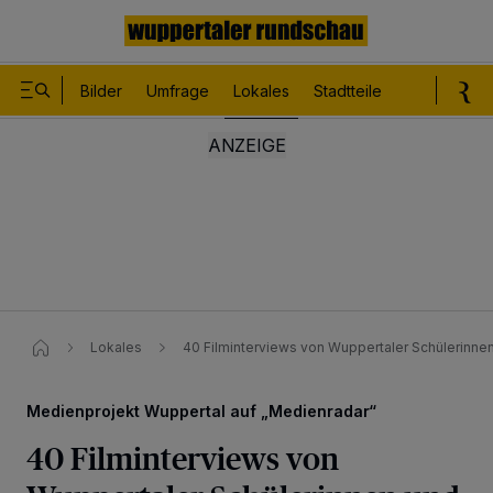
Bilder
Umfrage
Lokales
Stadtteile
Sport
Le
Lokales
40 Filminterviews von Wuppertaler Schülerinne
Medienprojekt Wuppertal auf „Medienradar“
40 Filminterviews von