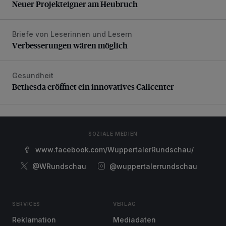
Neuer Projekteigner am Heubruch
Briefe von Leserinnen und Lesern
Verbesserungen wären möglich
Verbesserungen wären möglich
Gesundheit
Bethesda eröffnet ein innovatives Callcenter
Bethesda eröffnet ein innovatives Callcenter
SOZIALE MEDIEN
www.facebook.com/WuppertalerRundschau/
@WRundschau
@wuppertalerrundschau
SERVICES
VERLAG
Reklamation
Mediadaten