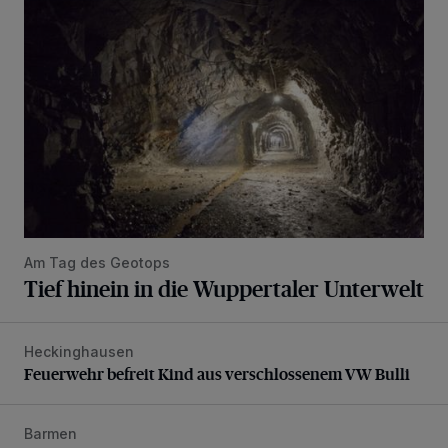
Am Tag des Geotops
Tief hinein in die Wuppertaler Unterwelt
Heckinghausen
Feuerwehr befreit Kind aus verschlossenem VW Bulli
Feuerwehr befreit Kind aus verschlossenem VW Bulli
Barmen
Neuer Projekteigner am Heubruch