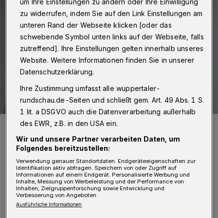
um Ihre Einstellungen zu ändern oder Ihre Einwilligung
zu widerrufen, indem Sie auf den Link Einstellungen am
unteren Rand der Webseite klicken [oder das
schwebende Symbol unten links auf der Webseite, falls
zutreffend]. Ihre Einstellungen gelten innerhalb unseres
Website. Weitere Informationen finden Sie in unserer
Datenschutzerklärung.
Ihre Zustimmung umfasst alle wuppertaler-
rundschau.de-Seiten und schließt gem. Art. 49 Abs. 1 S.
1 lit. a DSGVO auch die Datenverarbeitung außerhalb
des EWR, z.B. in den USA ein.
Medienprojekt-Mitarbeiter Daniel Hermann bei Dreharbeiten mit
Jugendlichen (Symbolbild).
Wir und unsere Partner verarbeiten Daten, um
Foto: Medienprojekt Wuppertal
Folgendes bereitzustellen:
Verwendung genauer Standortdaten. Endgeräteeigenschaften zur
Identifikation aktiv abfragen. Speichern von oder Zugriff auf
Informationen auf einem Endgerät. Personalisierte Werbung und
Inhalte, Messung von Werbeleistung und der Performance von
Inhalten, Zielgruppenforschung sowie Entwicklung und
D
Verbesserung von Angeboten.
as Fachportal ist ein
Ausführliche Informationen