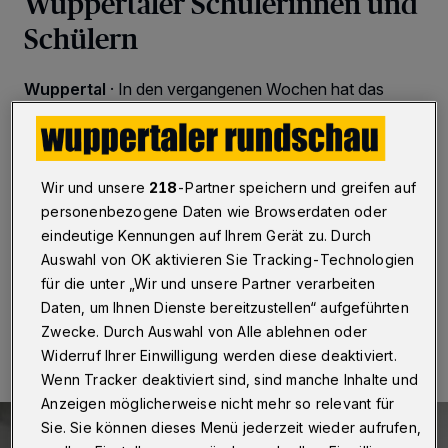
Wuppertaler Schülerinnen und
Schülern
Wuppertal
·
In den vergangenen Wochen hat das
Medienprojekt Wuppertal 40 ausführliche Interviews
zum Thema Mediennutzung mit Schülerinnen und
Schülern der Gesamtschule Else-Lasker-Schüler, des
Ganztagsgymnasiums Johannes Rau, des Wilhelm-
Wir und unsere
218
-Partner speichern und greifen auf
Dörpfeld-Gymnasiums und der Gesamtschule
Langerfeld produziert. Sie werden nun auf der neuen
personenbezogene Daten wie Browserdaten oder
Multimedia-Plattform „Medienradar“ publiziert.
eindeutige Kennungen auf Ihrem Gerät zu. Durch
Auswahl von OK aktivieren Sie Tracking-Technologien
für die unter „Wir und unsere Partner verarbeiten
Daten, um Ihnen Dienste bereitzustellen“ aufgeführten
09.11.2020 , 07:30 Uhr
Eine Minute Lesezeit
Zwecke. Durch Auswahl von Alle ablehnen oder
Widerruf Ihrer Einwilligung werden diese deaktiviert.
Wenn Tracker deaktiviert sind, sind manche Inhalte und
Anzeigen möglicherweise nicht mehr so relevant für
Sie. Sie können dieses Menü jederzeit wieder aufrufen,