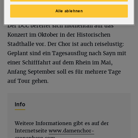
Froboess“, heißt es.
Alle ablehnen
Der DCC bereitet sich momentan auf das
Konzert im Oktober in der Historischen
Stadthalle vor. Der Chor ist auch reiselustig:
Geplant sind ein Tagesausflug nach Sayn mit
einer Schifffahrt auf dem Rhein im Mai,
Anfang September soll es für mehrere Tage
auf Tour gehen.
Info
Weitere Informationen gibt es auf der
Internetseite
www.damenchor-