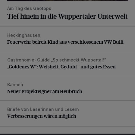
Am Tag des Geotops
Tief hinein in die Wuppertaler Unterwelt
Heckinghausen
Feuerwehr befreit Kind aus verschlossenem VW Bulli
Feuerwehr befreit Kind aus verschlossenem VW Bulli
Gastronomie-Guide „So schmeckt Wuppertal!“
„Goldenes W“: Weisheit, Geduld – und gutes Essen
„Goldenes W“: Weisheit, Geduld – und gutes Essen
Barmen
Neuer Projekteigner am Heubruch
Neuer Projekteigner am Heubruch
Briefe von Leserinnen und Lesern
Verbesserungen wären möglich
Verbesserungen wären möglich