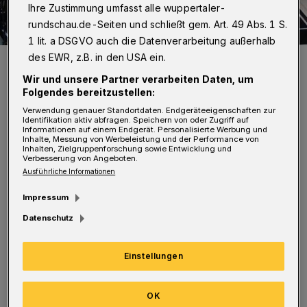
Ihre Zustimmung umfasst alle wuppertaler-
rundschau.de-Seiten und schließt gem. Art. 49 Abs. 1 S.
1 lit. a DSGVO auch die Datenverarbeitung außerhalb
des EWR, z.B. in den USA ein.
Der Cronenberger Damenchor in Aktion.
Foto: DCC
Wir und unsere Partner verarbeiten Daten, um
Folgendes bereitzustellen:
Verwendung genauer Standortdaten. Endgeräteeigenschaften zur
Identifikation aktiv abfragen. Speichern von oder Zugriff auf
Informationen auf einem Endgerät. Personalisierte Werbung und
Inhalte, Messung von Werbeleistung und der Performance von
Inhalten, Zielgruppenforschung sowie Entwicklung und
Verbesserung von Angeboten.
Der Chor umfasst momentan rund aktive
Ausführliche Informationen
Sängerinnen aus Wuppertal und Umgebung.
Impressum
„Wir sind zwar alle schon etwas älter, aber
Datenschutz
trotzdem eine unternehmungslustige Gruppe.
Wir mögen die deutsche Sprache, und deshalb
Einstellungen
singen wir am liebsten Schlager von zum
Beispiel elene Fischer oder Udo Jürgens und
OK
Evergreens von Peter Alexander oder Cornelia