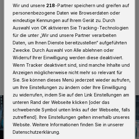
reisen?
Wir und unsere
218
-Partner speichern und greifen auf
personenbezogene Daten wie Browserdaten oder
Wuppertal
·
Der Damenchor Cronenberg (DCC) sucht
eindeutige Kennungen auf Ihrem Gerät zu. Durch
Verstärkung – egal ob Sopran oder Alt. Die Proben
Auswahl von OK aktivieren Sie Tracking-Technologien
finden jeden Freitag von 19.15 bis 21.30 Uhr in der
Kantine der „Lebenshilfe“ an der Cronenberger
für die unter „Wir und unsere Partner verarbeiten
Hauptstraße 139 statt.
Daten, um Ihnen Dienste bereitzustellen“ aufgeführten
Zwecke. Durch Auswahl von Alle ablehnen oder
Widerruf Ihrer Einwilligung werden diese deaktiviert.
Wenn Tracker deaktiviert sind, sind manche Inhalte und
09.03.2020 , 08:30 Uhr
Eine Minute Lesezeit
Anzeigen möglicherweise nicht mehr so relevant für
Sie. Sie können dieses Menü jederzeit wieder aufrufen,
um Ihre Einstellungen zu ändern oder Ihre Einwilligung
zu widerrufen, indem Sie auf den Link Einstellungen am
unteren Rand der Webseite klicken [oder das
schwebende Symbol unten links auf der Webseite, falls
zutreffend]. Ihre Einstellungen gelten innerhalb unseres
Website. Weitere Informationen finden Sie in unserer
Datenschutzerklärung.