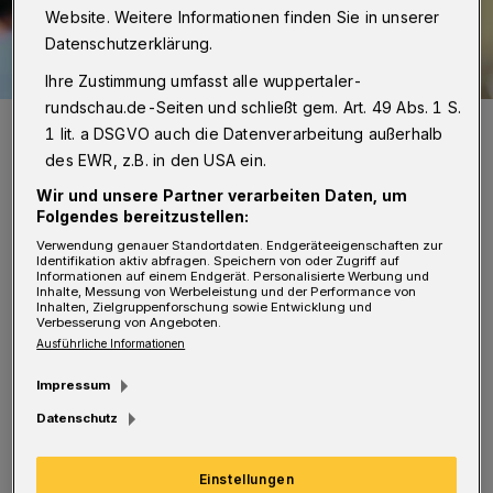
Website. Weitere Informationen finden Sie in unserer
Datenschutzerklärung.
Ihre Zustimmung umfasst alle wuppertaler-
rundschau.de-Seiten und schließt gem. Art. 49 Abs. 1 S.
Sozialdezernent Dr. Stefan Kühn.
1 lit. a DSGVO auch die Datenverarbeitung außerhalb
Foto: Bettina Osswald
des EWR, z.B. in den USA ein.
Wir und unsere Partner verarbeiten Daten, um
Folgendes bereitzustellen:
Verwendung genauer Standortdaten. Endgeräteeigenschaften zur
Identifikation aktiv abfragen. Speichern von oder Zugriff auf
Informationen auf einem Endgerät. Personalisierte Werbung und
Gleichzeitig sind aber viele Ältere – auch
Inhalte, Messung von Werbeleistung und der Performance von
Inhalten, Zielgruppenforschung sowie Entwicklung und
wenn sie ein Leben lang gearbeitet haben –
Verbesserung von Angeboten.
Ausführliche Informationen
von Altersarmut betroffen. Wie kann die Stadt,
wie können Institutionen und Verbände,
Impressum
Vereine und Gruppen dafür sorgen, dass
Datenschutz
Menschen trotzdem einen guten Lebensabend
Einstellungen
in Wuppertal verleben können? Darüber