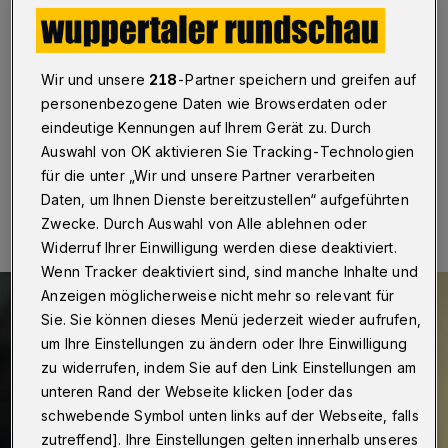
Auch im Alter ein erfülltes, selbständiges Leben in der
Gemeinschaft führen, kurze Wege zu allen wichtigen
Einrichtungen haben, abwechslungsreiche kulturelle
Angebote nutzen können: Das wünschen sich viele
Wir und unsere
218
-Partner speichern und greifen auf
Menschen für diesen Lebensabschnitt.
personenbezogene Daten wie Browserdaten oder
eindeutige Kennungen auf Ihrem Gerät zu. Durch
Auswahl von OK aktivieren Sie Tracking-Technologien
für die unter „Wir und unsere Partner verarbeiten
21.10.2019 , 14:04 Uhr
Eine Minute Lesezeit
Daten, um Ihnen Dienste bereitzustellen“ aufgeführten
Zwecke. Durch Auswahl von Alle ablehnen oder
Widerruf Ihrer Einwilligung werden diese deaktiviert.
Wenn Tracker deaktiviert sind, sind manche Inhalte und
Anzeigen möglicherweise nicht mehr so relevant für
Sie. Sie können dieses Menü jederzeit wieder aufrufen,
um Ihre Einstellungen zu ändern oder Ihre Einwilligung
zu widerrufen, indem Sie auf den Link Einstellungen am
unteren Rand der Webseite klicken [oder das
schwebende Symbol unten links auf der Webseite, falls
zutreffend]. Ihre Einstellungen gelten innerhalb unseres