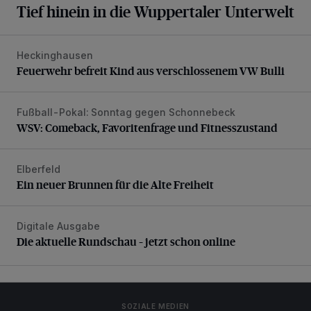
Tief hinein in die Wuppertaler Unterwelt
Heckinghausen
Feuerwehr befreit Kind aus verschlossenem VW Bulli
Feuerwehr befreit Kind aus verschlossenem VW Bulli
Fußball-Pokal: Sonntag gegen Schonnebeck
WSV: Comeback, Favoritenfrage und Fitnesszustand
WSV: Comeback, Favoritenfrage und Fitnesszustand
Elberfeld
Ein neuer Brunnen für die Alte Freiheit
Ein neuer Brunnen für die Alte Freiheit
Digitale Ausgabe
Die aktuelle Rundschau – jetzt schon online
Die aktuelle Rundschau – jetzt schon online
SOZIALE MEDIEN