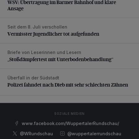
WSV: Übertragung im Barmer Bahnhof und klare
Ansage
Seit dem 8. Juli verschollen
Vermisster Jugendlicher tot aufgefunden
Vermisster Jugendlicher tot aufgefunden
Briefe von Leserinnen und Lesern
„Stoßdämpfertest mit Unterbodenbehandlung“
„Stoßdämpfertest mit Unterbodenbehandlung“
Überfall in der Südstadt
Polizei fahndet nach Dieb mit sehr schlechten Zähnen
Polizei fahndet nach Dieb mit sehr schlechten Zähnen
SOZIALE MEDIEN
www.facebook.com/WuppertalerRundschau/
@WRundschau
@wuppertalerrundschau