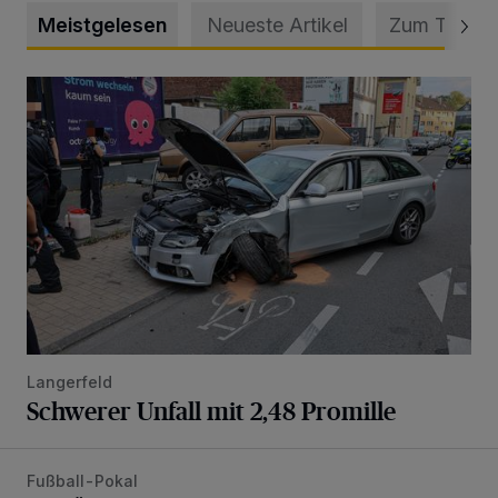
Meistgelesen
Neueste Artikel
Zum Thema
Schwerer Unfall mit 2,48 Promille
Langerfeld
Schwerer Unfall mit 2,48 Promille
Fußball-Pokal
WSV: Übertragung im Barmer Bahnhof und klare Ansage