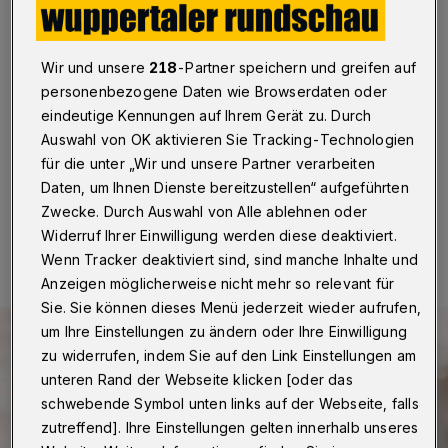
Zuschuss ein
Wuppertal
·
Die Wuppertaler SPD setzt sich dafür ein,
Wir und unsere
218
-Partner speichern und greifen auf
die Landesförderung der ZWAR-Zentralstelle NRW zu
personenbezogene Daten wie Browserdaten oder
erhalten. Die schwarz-gelbe Landesregierung wolle sie
ab 2020 einstellen, so Thomas Kring, sozialpolitischer
eindeutige Kennungen auf Ihrem Gerät zu. Durch
Sprecher der SPD-Ratsfraktion.
Auswahl von OK aktivieren Sie Tracking-Technologien
für die unter „Wir und unsere Partner verarbeiten
Daten, um Ihnen Dienste bereitzustellen“ aufgeführten
Zwecke. Durch Auswahl von Alle ablehnen oder
12.03.2019 , 14:34 Uhr
Eine Minute Lesezeit
Widerruf Ihrer Einwilligung werden diese deaktiviert.
Wenn Tracker deaktiviert sind, sind manche Inhalte und
Anzeigen möglicherweise nicht mehr so relevant für
Sie. Sie können dieses Menü jederzeit wieder aufrufen,
um Ihre Einstellungen zu ändern oder Ihre Einwilligung
zu widerrufen, indem Sie auf den Link Einstellungen am
unteren Rand der Webseite klicken [oder das
schwebende Symbol unten links auf der Webseite, falls
zutreffend]. Ihre Einstellungen gelten innerhalb unseres