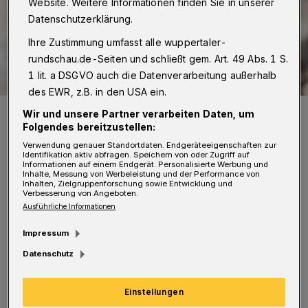
Website. Weitere Informationen finden Sie in unserer
Datenschutzerklärung.
Ihre Zustimmung umfasst alle wuppertaler-
rundschau.de-Seiten und schließt gem. Art. 49 Abs. 1 S.
1 lit. a DSGVO auch die Datenverarbeitung außerhalb
des EWR, z.B. in den USA ein.
Thomas Kring.
Wir und unsere Partner verarbeiten Daten, um
Foto: SPD Wuppertal
Folgendes bereitzustellen:
Verwendung genauer Standortdaten. Endgeräteeigenschaften zur
Identifikation aktiv abfragen. Speichern von oder Zugriff auf
Informationen auf einem Endgerät. Personalisierte Werbung und
Inhalte, Messung von Werbeleistung und der Performance von
Inhalten, Zielgruppenforschung sowie Entwicklung und
Verbesserung von Angeboten.
Ausführliche Informationen
Detlef-Roderich Roß, SPD-Mitglied im
Seniorenbeirat: „ZWAR, das steht für
Impressum
‚Zwischen Arbeit und Ruhestand‘. Die
Datenschutz
selbstorganisierten, selbstbestimmten ZWAR-
Einstellungen
Gruppen für Menschen ab 55 Jahren bilden ein