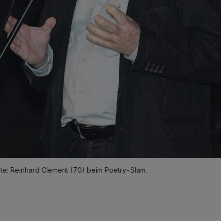
rte: Reinhard Clement (70) beim Poetry-Slam.