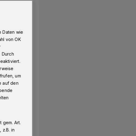
e Daten wie
ahl von OK
r
. Durch
aktiviert.
erweise
frufen, um
e auf den
ebende
elten
 gem. Art.
z.B. in