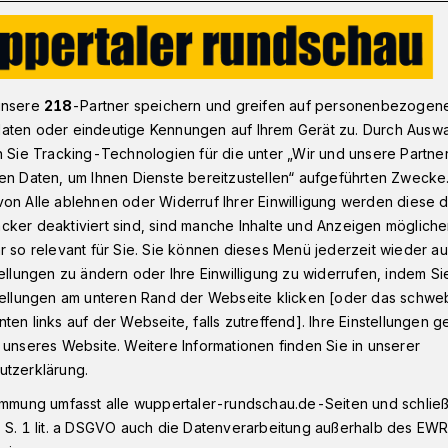
st keine Frage des Alters
unsere
218
-Partner speichern und greifen auf personenbezogen
aten oder eindeutige Kennungen auf Ihrem Gerät zu. Durch Ausw
n Sie Tracking-Technologien für die unter „Wir und unsere Partne
en Daten, um Ihnen Dienste bereitzustellen“ aufgeführten Zwecke
ist keine Frage des
on Alle ablehnen oder Widerruf Ihrer Einwilligung werden diese de
cker deaktiviert sind, sind manche Inhalte und Anzeigen möglich
r so relevant für Sie. Sie können dieses Menü jederzeit wieder au
tellungen zu ändern oder Ihre Einwilligung zu widerrufen, indem Si
stellungen am unteren Rand der Webseite klicken [oder das schw
ten links auf der Webseite, falls zutreffend]. Ihre Einstellungen g
achten" haben auch Senioren ihre Freude.
 unseres Website. Weitere Informationen finden Sie in unserer
it Erfolg in der Königsdisziplin der
utzerklärung.
um sitzen dabei meist 20- bis 30-Jährige.
immung umfasst alle wuppertaler-rundschau.de-Seiten und schließt
 S. 1 lit. a DSGVO auch die Datenverarbeitung außerhalb des EWR, 