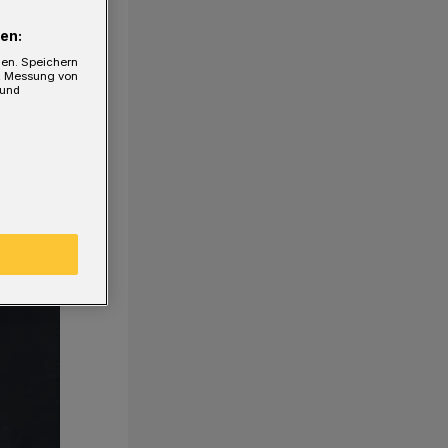
en:
gen. Speichern
e, Messung von
 und