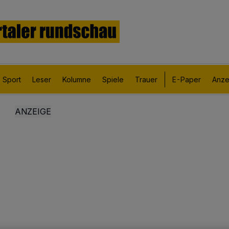
Sport
Leser
Kolumne
Spiele
Trauer
E-Paper
Anze