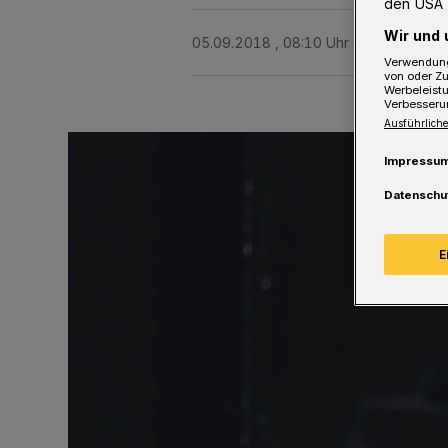
den USA 
Wir und 
05.09.2018 , 08:10 Uhr
3 Minuten Le
Verwendung
von oder Zu
Werbeleist
Verbesseru
Ausführliche
Impressu
Datenschu
E