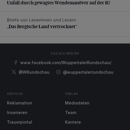
Unfall durch gewagtes Wendemanöver auf der B7
Briefe von Leserinnen und Lesern
„Das Bergische Land vertrocknet“
„Das Bergische Land vertrocknet“
SOZIALE MEDIEN
www.facebook.com/WuppertalerRundschau/
@WRundschau
@wuppertalerrundschau
SERVICES
VERLAG
Reklamation
Mediadaten
Inserieren
Team
Trauerportal
Karriere