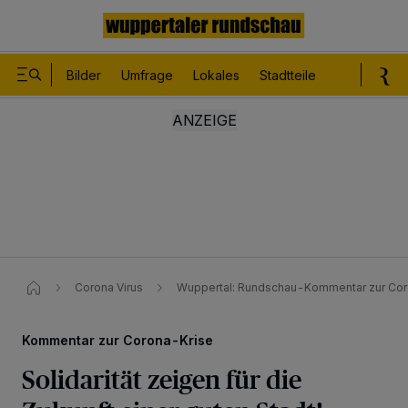
Bilder
Umfrage
Lokales
Stadtteile
Sport
Le
Corona Virus
Wuppertal: Rundschau-Kommentar zur Coro
Kommentar zur Corona-Krise
Solidarität zeigen für die