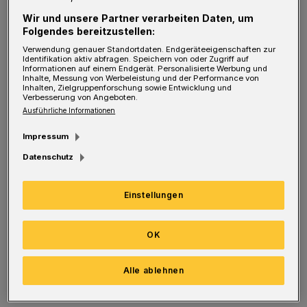
nur) im Gesundheits- und Sozialwesen über
Wir und unsere Partner verarbeiten Daten, um
zahlreiche Vor-Ort-Aktionen für ältere
Folgendes bereitzustellen:
Menschen in allen Stadtteilen, bis hin zu
Verwendung genauer Standortdaten. Endgeräteeigenschaften zur
Identifikation aktiv abfragen. Speichern von oder Zugriff auf
engagierten Politikern und Verwaltungsleuten,
Informationen auf einem Endgerät. Personalisierte Werbung und
Inhalte, Messung von Werbeleistung und der Performance von
die schnell begriffen haben, was auf dem Spiel
Inhalten, Zielgruppenforschung sowie Entwicklung und
Verbesserung von Angeboten.
steht.
Ausführliche Informationen
Impressum
Schuldenbremse, rigide Sparpolitik,
Datenschutz
Schwarze-Null-Gläubigkeit – alles obsolet.
Gut so! Daraus die erste Lehre dieser Krise:
Einstellungen
Ein schlanker Staat, den (Neo-)Liberale und
ihre Steigbügelhalter uns immer als das „Ziel
OK
der Ziele“ verkauft haben, kann, wenn es
wirklich um etwas geht, gar nichts. Ich war
Alle ablehnen
immer schon sicher: Staat und Verwaltung