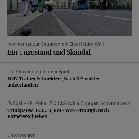
Kommentar zur Situation am Elberfelder Wall
Ein Unzustand und Skandal
Die Stimmen nach dem Spiel
WSV-Trainer Schneider: „Nach 0:3 wieder aufgestanden“
WSV-Trainer Schneider: „Nach 0:3 wieder
aufgestanden“
Fußball-NR-Pokal: 7:6 (0:2/3:3) n.E. gegen Schonnebeck
Trinkpause, 0:3, 3:3, Rot – WSV-Triumph nach Elfmetersc
Trinkpause, 0:3, 3:3, Rot – WSV-Triumph nach
Elfmeterschießen
Unterbarmen
Unfall durch gewagtes Wendemanöver auf der B7