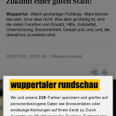
Zukunft einer guten Stadt!
Wuppertal
·
Welch großartiger Frühlings-März könnte
das sein. Ist er aber nicht. Was aber großartig ist, sind
die vielen Facetten von Einsatz, Hilfe, Solidarität,
Unterstützung, Besonnenheit, Geduld und, und, und, die
überall live zu erleben sind.
28.03.2020 , 10:00 Uhr
3 Minuten Lesezeit
Wir und unsere
218
-Partner speichern und greifen auf
personenbezogene Daten wie Browserdaten oder
eindeutige Kennungen auf Ihrem Gerät zu. Durch