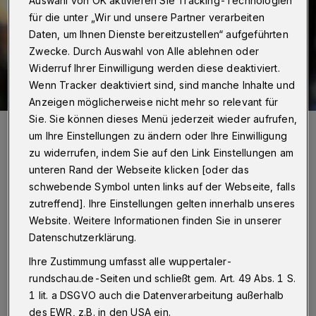
Auswahl von OK aktivieren Sie Tracking-Technologien
für die unter „Wir und unsere Partner verarbeiten
Daten, um Ihnen Dienste bereitzustellen“ aufgeführten
Zwecke. Durch Auswahl von Alle ablehnen oder
Widerruf Ihrer Einwilligung werden diese deaktiviert.
Wenn Tracker deaktiviert sind, sind manche Inhalte und
Anzeigen möglicherweise nicht mehr so relevant für
Sie. Sie können dieses Menü jederzeit wieder aufrufen,
Rundschau-Redakteur Stefan Seitz spricht über die Solidarität in
Zeiten der Corona-Krise.
um Ihre Einstellungen zu ändern oder Ihre Einwilligung
Foto: Bettina Osswald
zu widerrufen, indem Sie auf den Link Einstellungen am
unteren Rand der Webseite klicken [oder das
schwebende Symbol unten links auf der Webseite, falls
zutreffend]. Ihre Einstellungen gelten innerhalb unseres
Website. Weitere Informationen finden Sie in unserer
Von Stefan Seitz
Datenschutzerklärung.
Ihre Zustimmung umfasst alle wuppertaler-
D
rundschau.de-Seiten und schließt gem. Art. 49 Abs. 1 S.
as reicht vom symbolischen Abend-
1 lit. a DSGVO auch die Datenverarbeitung außerhalb
Dankes-Applaus für die Aktiven (nicht
des EWR, z.B. in den USA ein.