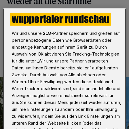
wieder an die Startlinie
Wuppertal
·
Der Wuppertaler Schwebebahn-Lauf-
Tag steigt am 27. Juni 2021 – in doppelter Ausführung.
Gestartet wird das Event „live“ und als Challenge.
Wir und unsere
218
-Partner speichern und greifen auf
personenbezogene Daten wie Browserdaten oder
eindeutige Kennungen auf Ihrem Gerät zu. Durch
08.06.2021 , 12:45 Uhr
Eine Minute Lesezeit
Auswahl von OK aktivieren Sie Tracking-Technologien
für die unter „Wir und unsere Partner verarbeiten
Daten, um Ihnen Dienste bereitzustellen“ aufgeführten
Zwecke. Durch Auswahl von Alle ablehnen oder
Widerruf Ihrer Einwilligung werden diese deaktiviert.
Wenn Tracker deaktiviert sind, sind manche Inhalte und
Anzeigen möglicherweise nicht mehr so relevant für
Sie. Sie können dieses Menü jederzeit wieder aufrufen,
um Ihre Einstellungen zu ändern oder Ihre Einwilligung
zu widerrufen, indem Sie auf den Link Einstellungen am
unteren Rand der Webseite klicken [oder das