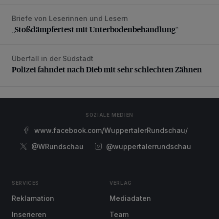
Briefe von Leserinnen und Lesern
„Stoßdämpfertest mit Unterbodenbehandlung“
„Stoßdämpfertest mit Unterbodenbehandlung“
Überfall in der Südstadt
Polizei fahndet nach Dieb mit sehr schlechten Zähnen
Polizei fahndet nach Dieb mit sehr schlechten Zähnen
SOZIALE MEDIEN
www.facebook.com/WuppertalerRundschau/
@WRundschau
@wuppertalerrundschau
SERVICES
VERLAG
Reklamation
Mediadaten
Inserieren
Team