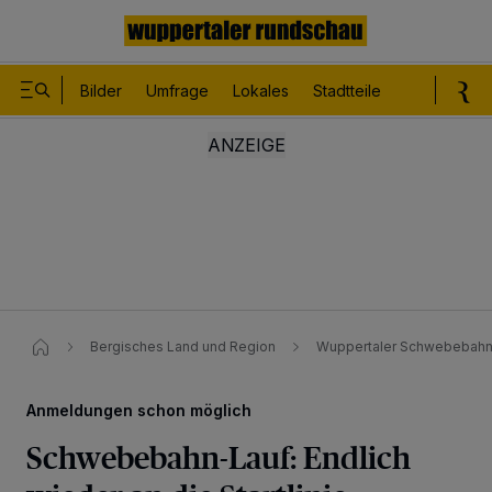
Bilder
Umfrage
Lokales
Stadtteile
Sport
Le
Bergisches Land und Region
Wuppertaler Schwebebahn-La
Anmeldungen schon möglich
Schwebebahn-Lauf: Endlich