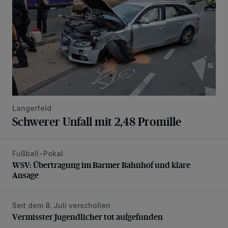
Langerfeld
Schwerer Unfall mit 2,48 Promille
Fußball-Pokal
WSV: Übertragung im Barmer Bahnhof und klare Ansage
WSV: Übertragung im Barmer Bahnhof und klare
Ansage
Seit dem 8. Juli verschollen
Vermisster Jugendlicher tot aufgefunden
Vermisster Jugendlicher tot aufgefunden