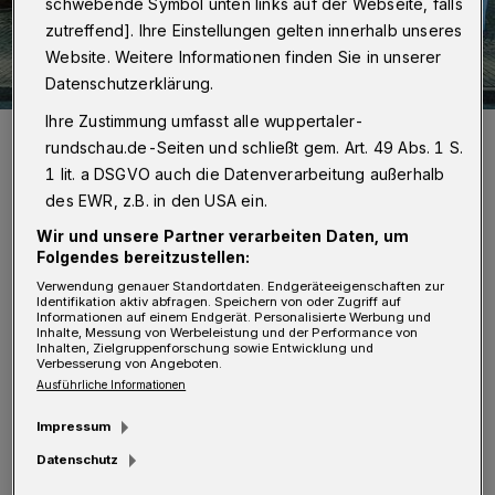
schwebende Symbol unten links auf der Webseite, falls
zutreffend]. Ihre Einstellungen gelten innerhalb unseres
Website. Weitere Informationen finden Sie in unserer
Datenschutzerklärung.
Ihre Zustimmung umfasst alle wuppertaler-
Start und Ziel des „echten“ Laufs ist an der Lise-Meitner-Straße im
rundschau.de-Seiten und schließt gem. Art. 49 Abs. 1 S.
Technologiezentrum „W-Tec“.
1 lit. a DSGVO auch die Datenverarbeitung außerhalb
Foto: Verein Schwebebahn-Lauf
des EWR, z.B. in den USA ein.
Wir und unsere Partner verarbeiten Daten, um
Folgendes bereitzustellen:
Verwendung genauer Standortdaten. Endgeräteeigenschaften zur
D
Identifikation aktiv abfragen. Speichern von oder Zugriff auf
er „echte“ Lauf startet von 9 bis 19 Uhr
Informationen auf einem Endgerät. Personalisierte Werbung und
Inhalte, Messung von Werbeleistung und der Performance von
an der Liese-Meitner-Straße auf den
Inhalten, Zielgruppenforschung sowie Entwicklung und
Verbesserung von Angeboten.
Südhöhen. Die Teilnehmerinnen und
Ausführliche Informationen
Teilnehmer der Challenge suchen such
Impressum
zeitgleich einen Ort ihrer Wahl aus. In beiden
Datenschutz
Fällen man sich für die 5-, 10- oder 21,1-