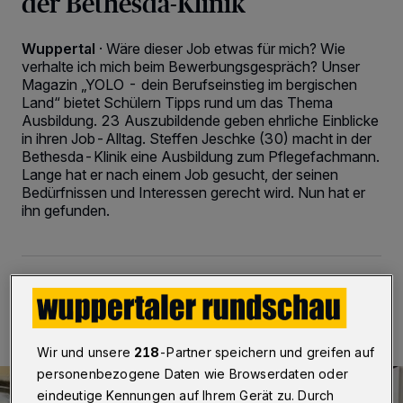
der Bethesda-Klinik
Wuppertal
·
Wäre dieser Job etwas für mich? Wie
verhalte ich mich beim Bewerbungsgespräch? Unser
Magazin „YOLO - dein Berufseinstieg im bergischen
Land“ bietet Schülern Tipps rund um das Thema
Ausbildung. 23 Auszubildende geben ehrliche Einblicke
in ihren Job-Alltag. Steffen Jeschke (30) macht in der
Bethesda-Klinik eine Ausbildung zum Pflegefachmann.
Lange hat er nach einem Job gesucht, der seinen
Bedürfnissen und Interessen gerecht wird. Nun hat er
ihn gefunden.
23.02.2022 , 13:00 Uhr
Eine Minute Lesezeit
Wir und unsere
218
-Partner speichern und greifen auf
personenbezogene Daten wie Browserdaten oder
eindeutige Kennungen auf Ihrem Gerät zu. Durch