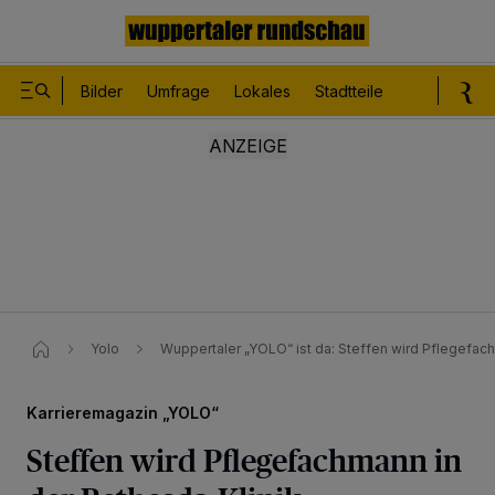
Bilder
Umfrage
Lokales
Stadtteile
Sport
Le
Yolo
Wuppertaler „YOLO“ ist da: Steffen wird Pflegefac
Karrieremagazin „YOLO“
Steffen wird Pflegefachmann in