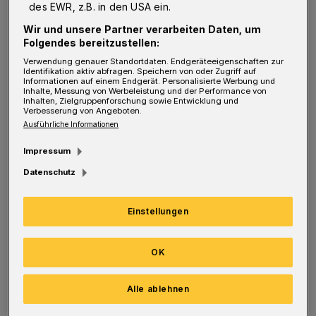
des EWR, z.B. in den USA ein.
Traumjob ist:
Wir und unsere Partner verarbeiten Daten, um
Folgendes bereitzustellen:
Viel Trial-and-Error. Ich habe irgendwann
Verwendung genauer Standortdaten. Endgeräteeigenschaften zur
realisiert, dass die Arbeit im medizinisch-
Identifikation aktiv abfragen. Speichern von oder Zugriff auf
Informationen auf einem Endgerät. Personalisierte Werbung und
sozialen Sektor meinen Interessen und
Inhalte, Messung von Werbeleistung und der Performance von
Inhalten, Zielgruppenforschung sowie Entwicklung und
Bedürfnissen sehr gerecht wird. Ich mag
Verbesserung von Angeboten.
Ausführliche Informationen
abwechslungsreiche Arbeitstage, die sowohl
eine soziale Komponente beinhalten als auch
Impressum
ein hohes Maß an Fachwissen erfordern. Diese
Datenschutz
Ansprüche als Team zu meistern, macht
Einstellungen
einfach richtig Spaß.
Die Anforderungen in meinem Job:
OK
Teamgeist – ist für die Arbeit in der Pflege
unabdingbar. Und Zuverlässigkeit, denn die
Alle ablehnen
Patientinnen und Patienten interessiert es