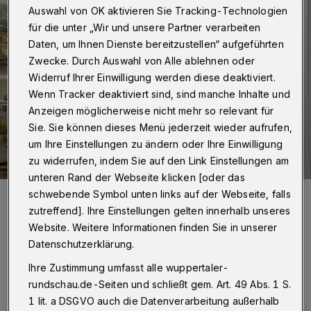
Auswahl von OK aktivieren Sie Tracking-Technologien
für die unter „Wir und unsere Partner verarbeiten
Daten, um Ihnen Dienste bereitzustellen“ aufgeführten
Zwecke. Durch Auswahl von Alle ablehnen oder
Widerruf Ihrer Einwilligung werden diese deaktiviert.
Wenn Tracker deaktiviert sind, sind manche Inhalte und
Anzeigen möglicherweise nicht mehr so relevant für
Sie. Sie können dieses Menü jederzeit wieder aufrufen,
um Ihre Einstellungen zu ändern oder Ihre Einwilligung
zu widerrufen, indem Sie auf den Link Einstellungen am
unteren Rand der Webseite klicken [oder das
Steffen (30), Azubi in der Bethesda-Klinik: „Patientinnen und
schwebende Symbol unten links auf der Webseite, falls
Patienten sind immer mehr als die Diagnosen, die sie mitbringen.“
zutreffend]. Ihre Einstellungen gelten innerhalb unseres
Foto: Simone Bahrmann
Website. Weitere Informationen finden Sie in unserer
Datenschutzerklärung.
Ihre Zustimmung umfasst alle wuppertaler-
rundschau.de-Seiten und schließt gem. Art. 49 Abs. 1 S.
1 lit. a DSGVO auch die Datenverarbeitung außerhalb
So habe ich herausgefunden, was mein