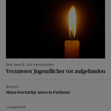
Seit dem 8. Juli verschollen
Vermisster Jugendlicher tot aufgefunden
Barmen
Mann beschädigt Autos in Parkhaus
Mann beschädigt Autos in Parkhaus
Langerfeld
Feuerwehr-Einsatz wegen brennender Matratze