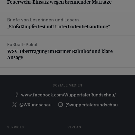
Feuerwehr-Einsatz wegen brennender Matratze
Briefe von Leserinnen und Lesern
„Stoßdämpfertest mit Unterbodenbehandlung“
„Stoßdämpfertest mit Unterbodenbehandlung“
Fußball-Pokal
WSV: Übertragung im Barmer Bahnhof und klare Ansage
WSV: Übertragung im Barmer Bahnhof und klare
Ansage
SOZIALE MEDIEN
www.facebook.com/WuppertalerRundschau/
@WRundschau
@wuppertalerrundschau
SERVICES
VERLAG