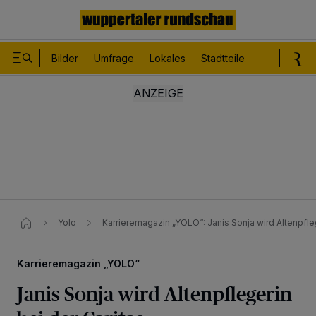
Bilder
Umfrage
Lokales
Stadtteile
Sport
Le
Yolo
Karrieremagazin „YOLO“: Janis Sonja wird Altenpfleg
Karrieremagazin „YOLO“
Janis Sonja wird Altenpflegerin