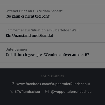
Offener Brief an OB Miriam Scherff
„So kann es nicht bleiben!“
„So kann es nicht bleiben!“
Kommentar zur Situation am Elberfelder Wall
Ein Unzustand und Skandal
Ein Unzustand und Skandal
Unterbarmen
Unfall durch gewagtes Wendemanöver auf der B7
Unfall durch gewagtes Wendemanöver auf der B7
SOZIALE MEDIEN
www.facebook.com/WuppertalerRundschau/
@WRundschau
@wuppertalerrundschau