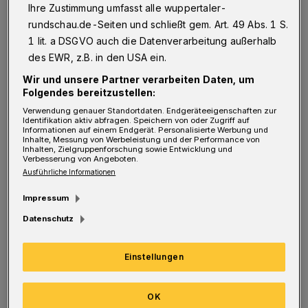
Traumjob ist:
Ihre Zustimmung umfasst alle wuppertaler-
rundschau.de-Seiten und schließt gem. Art. 49 Abs. 1 S.
Ich habe 2018 ein Freiwilliges Soziales Jahr im
1 lit. a DSGVO auch die Datenverarbeitung außerhalb
Caritas-Altenzentrum Paul-Hanisch-Haus
des EWR, z.B. in den USA ein.
angefangen. In diesem Jahr habe ich gelernt,
Wir und unsere Partner verarbeiten Daten, um
dass ich gut mit Menschen umgehen kann. Ich
Folgendes bereitzustellen:
bin immer mit Vorfreude zur Arbeit
Verwendung genauer Standortdaten. Endgeräteeigenschaften zur
Identifikation aktiv abfragen. Speichern von oder Zugriff auf
Informationen auf einem Endgerät. Personalisierte Werbung und
gekommen.
Inhalte, Messung von Werbeleistung und der Performance von
Inhalten, Zielgruppenforschung sowie Entwicklung und
Die Anforderungen in meinem Job:
Verbesserung von Angeboten.
Ausführliche Informationen
Um in der Pflege zu arbeiten, sollte man
Impressum
starke Nerven besitzen und vor allem
Datenschutz
Empathie. Es ist auch wichtig, dass man die
Theorie in die Praxis umsetzt und gut
Einstellungen
kommunizieren kann. Humor sollte auch nicht
fehlen. Außerdem sollte man darauf achten,
OK