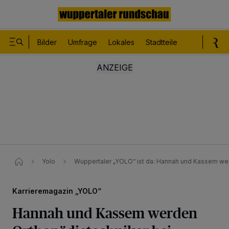
Bilder
Umfrage
Lokales
Stadtteile
Sport
Le
Yolo
Wuppertaler „YOLO“ ist da: Hannah und Kassem we
Karrieremagazin „YOLO“
Hannah und Kassem werden