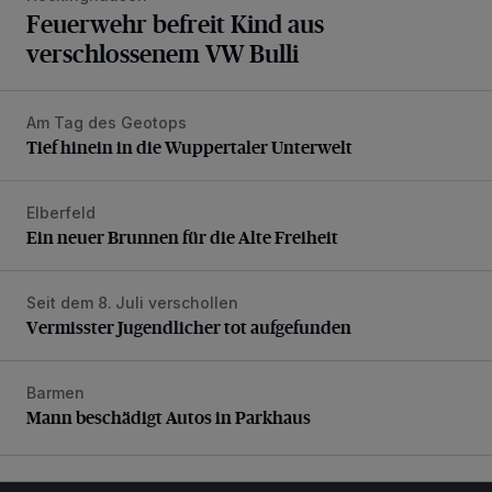
Feuerwehr befreit Kind aus
verschlossenem VW Bulli
Am Tag des Geotops
Tief hinein in die Wuppertaler Unterwelt
Tief hinein in die Wuppertaler Unterwelt
Elberfeld
Ein neuer Brunnen für die Alte Freiheit
Ein neuer Brunnen für die Alte Freiheit
Seit dem 8. Juli verschollen
Vermisster Jugendlicher tot aufgefunden
Vermisster Jugendlicher tot aufgefunden
Barmen
Mann beschädigt Autos in Parkhaus
Mann beschädigt Autos in Parkhaus