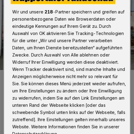
Wir und unsere
218
-Partner speichern und greifen auf
personenbezogene Daten wie Browserdaten oder
eindeutige Kennungen auf Ihrem Gerät zu. Durch
Auswahl von OK aktivieren Sie Tracking-Technologien
für die unter „Wir und unsere Partner verarbeiten
Daten, um Ihnen Dienste bereitzustellen“ aufgeführten
Zwecke. Durch Auswahl von Alle ablehnen oder
Widerruf Ihrer Einwilligung werden diese deaktiviert.
Wenn Tracker deaktiviert sind, sind manche Inhalte und
Hannah und Kassem sind Azubis beim Sanitätshaus Beuthel.
Anzeigen möglicherweise nicht mehr so relevant für
Foto: Simone Bahrmann
Sie. Sie können dieses Menü jederzeit wieder aufrufen,
um Ihre Einstellungen zu ändern oder Ihre Einwilligung
zu widerrufen, indem Sie auf den Link Einstellungen am
unteren Rand der Webseite klicken [oder das
schwebende Symbol unten links auf der Webseite, falls
zutreffend]. Ihre Einstellungen gelten innerhalb unseres
So habe ich herausgefunden, was mein
Website. Weitere Informationen finden Sie in unserer
Traumjob ist:
Datenschutzerklärung.