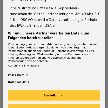
Hannah
: Ich habe verschiedene Praktika
Ihre Zustimmung umfasst alle wuppertaler-
gemacht und dabei viele Berufe kennengelernt.
rundschau.de-Seiten und schließt gem. Art. 49 Abs. 1 S.
1 lit. a DSGVO auch die Datenverarbeitung außerhalb
Dadurch konnte ich mir sicher sein, den
des EWR, z.B. in den USA ein.
richtigen Beruf für mich gefunden zu haben.
Wir und unsere Partner verarbeiten Daten, um
Kassem:
Ich habe durch ein Praktikum meinen
Folgendes bereitzustellen:
Traumjob gefunden, weil ich den Beruf so am
Verwendung genauer Standortdaten. Endgeräteeigenschaften zur
Identifikation aktiv abfragen. Speichern von oder Zugriff auf
besten kennenlernen konnte.
Informationen auf einem Endgerät. Personalisierte Werbung und
Inhalte, Messung von Werbeleistung und der Performance von
Inhalten, Zielgruppenforschung sowie Entwicklung und
Die Anforderungen in meinem Job:
Verbesserung von Angeboten.
Ausführliche Informationen
Hannah:
Wichtig für den Beruf sind zum
Impressum
einen das handwerkliche Geschick, ein
Datenschutz
technisches Verständnis und der Umgang mit
unterschiedlichen Menschen und den
Einstellungen
verschiedenen Krankheitsbildern. Aber zudem
sollte man auch Interesse an der Anatomie des