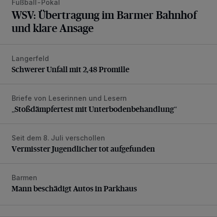
Fußball-Pokal
WSV: Übertragung im Barmer Bahnhof
und klare Ansage
Langerfeld
Schwerer Unfall mit 2,48 Promille
Schwerer Unfall mit 2,48 Promille
Briefe von Leserinnen und Lesern
„Stoßdämpfertest mit Unterbodenbehandlung“
„Stoßdämpfertest mit Unterbodenbehandlung“
Seit dem 8. Juli verschollen
Vermisster Jugendlicher tot aufgefunden
Vermisster Jugendlicher tot aufgefunden
Barmen
Mann beschädigt Autos in Parkhaus
Mann beschädigt Autos in Parkhaus