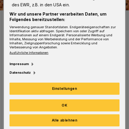
des EWR, z.B. in den USA ein.
Wir und unsere Partner verarbeiten Daten, um
Bio-Kakao von „gebana Togo“ wird in vielen GEPA-Schokoladen
Folgendes bereitzustellen:
verarbeitet, so auch in den Schokoladen des Sortiments „Taste Fair
Africa“.
Verwendung genauer Standortdaten. Endgeräteeigenschaften zur
Foto: GEPA - The Fair Trade Company/A. Welsing
Identifikation aktiv abfragen. Speichern von oder Zugriff auf
Informationen auf einem Endgerät. Personalisierte Werbung und
Inhalte, Messung von Werbeleistung und der Performance von
Inhalten, Zielgruppenforschung sowie Entwicklung und
Verbesserung von Angeboten.
Ausführliche Informationen
Impressum
Trotz Kurzarbeit für etwa die Hälfte der
Datenschutz
Belegschaft und zweistelligen, durch die
Lockdowns verursachten Umsatzrückgängen
Einstellungen
in den Vertriebsbereichen Außer-Haus-Service
und Weltläden/Aktionsgruppen konnte doch
OK
ein Großhandelsumsatz von 81,1 Millionen
Euro erzielt werden – etwa 0,5 Prozent mehr
Alle ablehnen
als im Vorjahr.