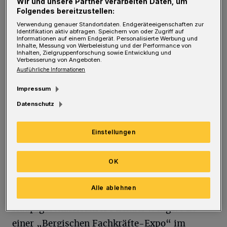
Wir und unsere Partner verarbeiten Daten, um
Folgendes bereitzustellen:
Wirtschaftsregion. Wir müssen gemeinsam
Verwendung genauer Standortdaten. Endgeräteeigenschaften zur
alles dafür tun, um den bereits jetzt
Identifikation aktiv abfragen. Speichern von oder Zugriff auf
Informationen auf einem Endgerät. Personalisierte Werbung und
bestehenden Mangel zu lindern“, betont IHK-
Inhalte, Messung von Werbeleistung und der Performance von
Inhalten, Zielgruppenforschung sowie Entwicklung und
Präsident Henner Pasch.
Verbesserung von Angeboten.
Ausführliche Informationen
Dies könne gelingen durch verstärkte
Impressum
Ausbildung, Qualifizierung und eine bessere
Datenschutz
Vereinbarkeit von Familie und Beruf. Aber
auch eine steigende Zuwanderung von
Einstellungen
Fachkräften aus dem Ausland sei notwendig.
„Dazu benötigt Deutschland endlich ein
OK
modernes Einwanderungsgesetz, das legale
Alle ablehnen
Migration deutlich erleichtert“, so
Hauptgeschäftsführer Michael Wenge. Mit
einer „Bergischen Fachkräfte-Expo“ im