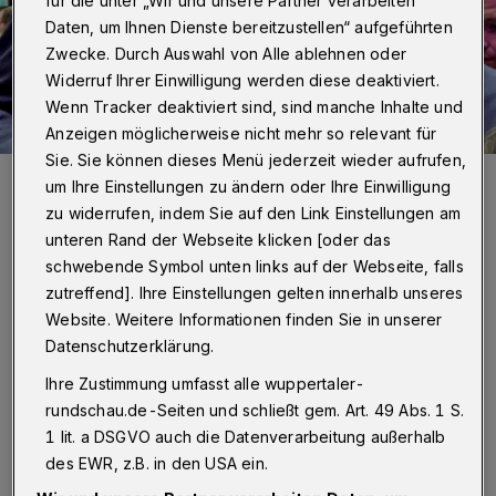
für die unter „Wir und unsere Partner verarbeiten
Daten, um Ihnen Dienste bereitzustellen“ aufgeführten
Zwecke. Durch Auswahl von Alle ablehnen oder
Widerruf Ihrer Einwilligung werden diese deaktiviert.
Wenn Tracker deaktiviert sind, sind manche Inhalte und
Anzeigen möglicherweise nicht mehr so relevant für
Sie. Sie können dieses Menü jederzeit wieder aufrufen,
IHK-Präsident Henner Pasch (li.) mit Bundeswirtschaftsminister
um Ihre Einstellungen zu ändern oder Ihre Einwilligung
Robert Habeck.
zu widerrufen, indem Sie auf den Link Einstellungen am
Foto: Bergische IHK
unteren Rand der Webseite klicken [oder das
schwebende Symbol unten links auf der Webseite, falls
zutreffend]. Ihre Einstellungen gelten innerhalb unseres
Website. Weitere Informationen finden Sie in unserer
G
Datenschutzerklärung.
anz oben auf der Agenda steht das
Ihre Zustimmung umfasst alle wuppertaler-
Thema Fachkräfte. „Fachkräfte sind
rundschau.de-Seiten und schließt gem. Art. 49 Abs. 1 S.
mitentscheidend für die künftige
1 lit. a DSGVO auch die Datenverarbeitung außerhalb
Wettbewerbsfähigkeit unserer Unternehmen
des EWR, z.B. in den USA ein.
und damit für die Zukunft der bergischen