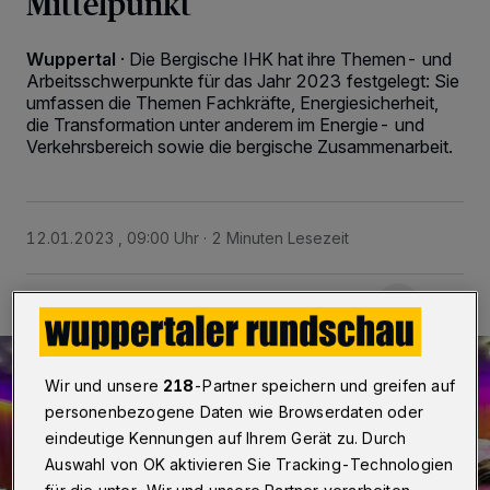
Mittelpunkt
Wuppertal
·
Die Bergische IHK hat ihre Themen- und
Arbeitsschwerpunkte für das Jahr 2023 festgelegt: Sie
umfassen die Themen Fachkräfte, Energiesicherheit,
die Transformation unter anderem im Energie- und
Verkehrsbereich sowie die bergische Zusammenarbeit.
12.01.2023 , 09:00 Uhr
2 Minuten Lesezeit
Wir und unsere
218
-Partner speichern und greifen auf
personenbezogene Daten wie Browserdaten oder
eindeutige Kennungen auf Ihrem Gerät zu. Durch
Auswahl von OK aktivieren Sie Tracking-Technologien