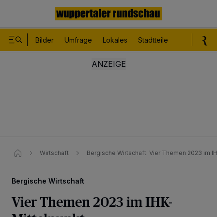
Bilder
Umfrage
Lokales
Stadtteile
Sport
Le
Wirtschaft
Bergische Wirtschaft​: Vier Themen 2023 im IH
Bergische Wirtschaft
Vier Themen 2023 im IHK-