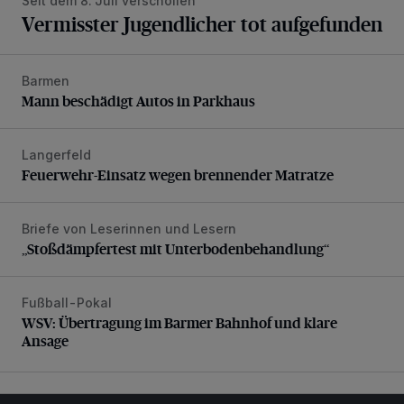
Seit dem 8. Juli verschollen
Vermisster Jugendlicher tot aufgefunden
Barmen
Mann beschädigt Autos in Parkhaus
Mann beschädigt Autos in Parkhaus
Langerfeld
Feuerwehr-Einsatz wegen brennender Matratze
Feuerwehr-Einsatz wegen brennender Matratze
Briefe von Leserinnen und Lesern
„Stoßdämpfertest mit Unterbodenbehandlung“
„Stoßdämpfertest mit Unterbodenbehandlung“
Fußball-Pokal
WSV: Übertragung im Barmer Bahnhof und klare Ansage
WSV: Übertragung im Barmer Bahnhof und klare
Ansage