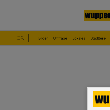
Bilder
Umfrage
Lokales
Stadtteile