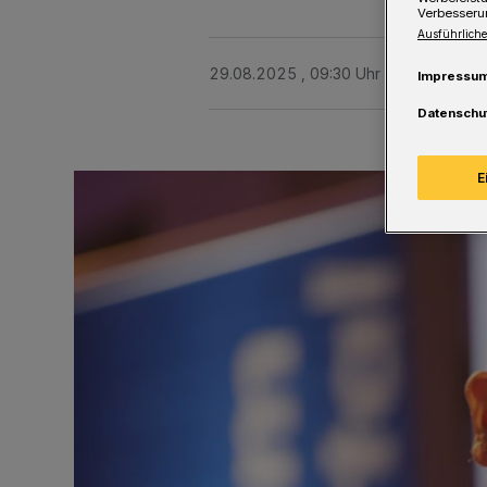
Verbesseru
Ausführliche
29.08.2025 , 09:30 Uhr
Eine Minute 
Impressu
Datenschu
E