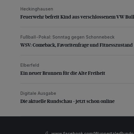
Heckinghausen
Feuerwehr befreit Kind aus verschlossenem VW Bulli
Feuerwehr befreit Kind aus verschlossenem VW Bull
Fußball-Pokal: Sonntag gegen Schonnebeck
WSV: Comeback, Favoritenfrage und Fitnesszustan
WSV: Comeback, Favoritenfrage und Fitnesszustand
Elberfeld
Ein neuer Brunnen für die Alte Freiheit
Ein neuer Brunnen für die Alte Freiheit
Digitale Ausgabe
Die aktuelle Rundschau – jetzt schon online
Die aktuelle Rundschau – jetzt schon online
www.facebook.com/WuppertalerRunds