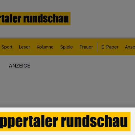
Sport
Leser
Kolumne
Spiele
Trauer
E-Paper
Anze