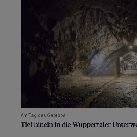
Tief hinein in die Wuppertaler Unterwelt
Am Tag des Geotops
Tief hinein in die Wuppertaler Unterwe