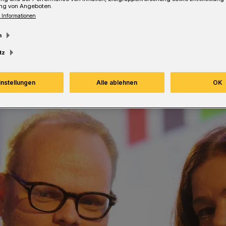
ng von Angeboten.
 Informationen
Lesezeit
m
tz
instellungen
Alle ablehnen
OK