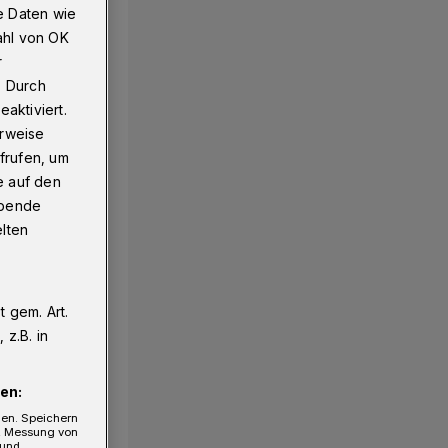
e Daten wie
ahl von OK
r
. Durch
aktiviert.
erweise
frufen, um
e auf den
ebende
elten
 gem. Art.
z.B. in
en:
gen. Speichern
e, Messung von
 und