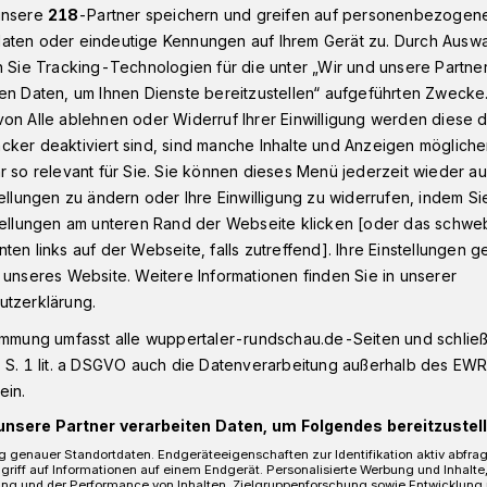
unsere
218
-Partner speichern und greifen auf personenbezogen
aten oder eindeutige Kennungen auf Ihrem Gerät zu. Durch Ausw
n Sie Tracking-Technologien für die unter „Wir und unsere Partne
September im Wuppertaler Rathaus
en Daten, um Ihnen Dienste bereitzustellen“ aufgeführten Zwecke
on Alle ablehnen oder Widerruf Ihrer Einwilligung werden diese de
cker deaktiviert sind, sind manche Inhalte und Anzeigen möglich
r so relevant für Sie. Sie können dieses Menü jederzeit wieder au
tellungen zu ändern oder Ihre Einwilligung zu widerrufen, indem Si
m 14. September im
stellungen am unteren Rand der Webseite klicken [oder das schw
ten links auf der Webseite, falls zutreffend]. Ihre Einstellungen g
 unseres Website. Weitere Informationen finden Sie in unserer
utzerklärung.
immung umfasst alle wuppertaler-rundschau.de-Seiten und schließt
lle Wahlparty zur Kommunalwahl 2025 in
 S. 1 lit. a DSGVO auch die Datenverarbeitung außerhalb des EWR, 
g (14. September 2025) im Rathaus in
ein.
sind interessierte Bürgerinnen und Bürger
unsere Partner verarbeiten Daten, um Folgendes bereitzustell
 genauer Standortdaten. Endgeräteeigenschaften zur Identifikation aktiv abfra
griff auf Informationen auf einem Endgerät. Personalisierte Werbung und Inhalt
ung und der Performance von Inhalten, Zielgruppenforschung sowie Entwicklung