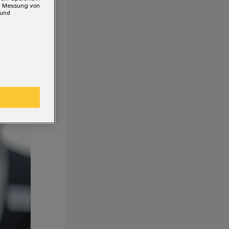
e, Messung von
 und