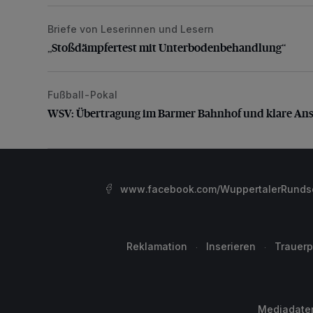
Briefe von Leserinnen und Lesern
„Stoßdämpfertest mit Unterbodenbehandlung“
„Stoßdämpfertest mit Unterbodenbehandlung“
Fußball-Pokal
WSV: Übertragung im Barmer Bahnhof und klare An
WSV: Übertragung im Barmer Bahnhof und klare An
www.facebook.com/WuppertalerRunds
Reklamation
Inserieren
Trauerp
Mediadate