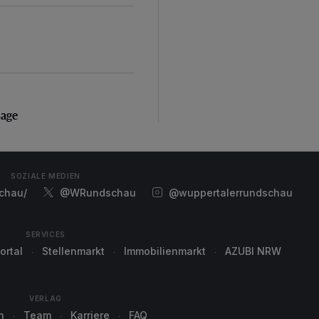
sage
sage
SOZIALE MEDIEN
chau/
@WRundschau
@wuppertalerrundschau
SERVICES
ortal
Stellenmarkt
Immobilienmarkt
AZUBI NRW
VERLAG
n
Team
Karriere
FAQ