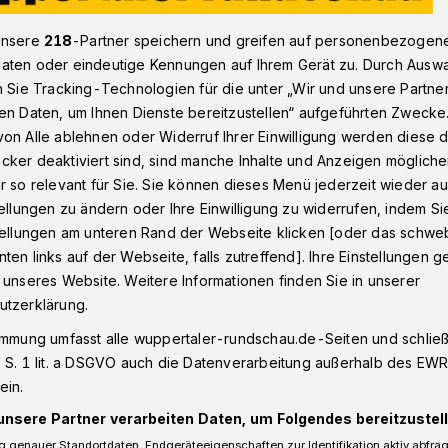
unsere
218
-Partner speichern und greifen auf personenbezogen
aten oder eindeutige Kennungen auf Ihrem Gerät zu. Durch Ausw
er CDU mit Ministerpräsident Wüst
n Sie Tracking-Technologien für die unter „Wir und unsere Partne
en Daten, um Ihnen Dienste bereitzustellen“ aufgeführten Zwecke
on Alle ablehnen oder Widerruf Ihrer Einwilligung werden diese de
cker deaktiviert sind, sind manche Inhalte und Anzeigen möglich
r so relevant für Sie. Sie können dieses Menü jederzeit wieder au
ftakt der CDU mit
tellungen zu ändern oder Ihre Einwilligung zu widerrufen, indem Si
stellungen am unteren Rand der Webseite klicken [oder das schw
sident Wüst
ten links auf der Webseite, falls zutreffend]. Ihre Einstellungen g
 unseres Website. Weitere Informationen finden Sie in unserer
utzerklärung.
gischen Städtedreieck startet ihren
immung umfasst alle wuppertaler-rundschau.de-Seiten und schließt
enstag (7. Januar 2025) in Remscheid.
 S. 1 lit. a DSGVO auch die Datenverarbeitung außerhalb des EWR, 
bände Wuppertal, Remscheid und Solingen
ein.
endrik Wüst ab 19 Uhr im Schützenhaus.
unsere Partner verarbeiten Daten, um Folgendes bereitzustell
 genauer Standortdaten. Endgeräteeigenschaften zur Identifikation aktiv abfra