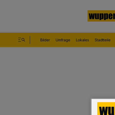
Bilder
Umfrage
Lokales
Stadtteile