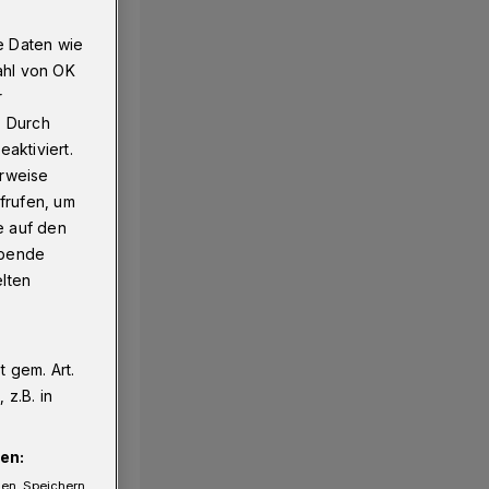
e Daten wie
ahl von OK
r
. Durch
aktiviert.
erweise
frufen, um
e auf den
ebende
elten
 gem. Art.
z.B. in
en:
gen. Speichern