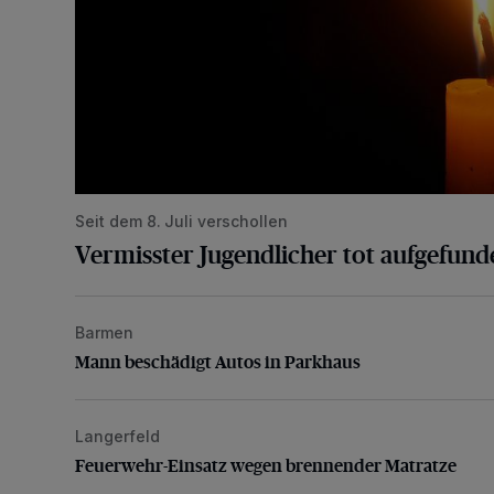
Seit dem 8. Juli verschollen
Vermisster Jugendlicher tot aufgefund
Barmen
Mann beschädigt Autos in Parkhaus
Mann beschädigt Autos in Parkhaus
Langerfeld
Feuerwehr-Einsatz wegen brennender Matratze
Feuerwehr-Einsatz wegen brennender Matratze