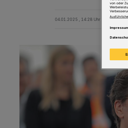
von oder Zu
Werbeleist
Verbesseru
Ausführliche
04.01.2025 , 14:28 Uhr
Eine Minute 
Impressu
Datenschu
E