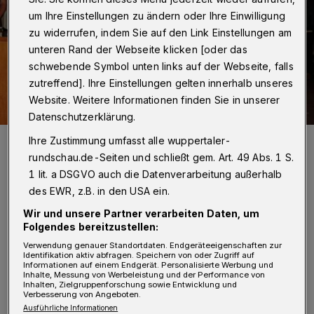
um Ihre Einstellungen zu ändern oder Ihre Einwilligung
zu widerrufen, indem Sie auf den Link Einstellungen am
unteren Rand der Webseite klicken [oder das
schwebende Symbol unten links auf der Webseite, falls
zutreffend]. Ihre Einstellungen gelten innerhalb unseres
Website. Weitere Informationen finden Sie in unserer
Datenschutzerklärung.
Rainer Haldenwang im Jahr 2023 bei einer Veranstaltung im St.-
Ihre Zustimmung umfasst alle wuppertaler-
Anna-Gymnasium.
rundschau.de-Seiten und schließt gem. Art. 49 Abs. 1 S.
Foto: Falk Paysen
1 lit. a DSGVO auch die Datenverarbeitung außerhalb
des EWR, z.B. in den USA ein.
Wir und unsere Partner verarbeiten Daten, um
Folgendes bereitzustellen:
Verwendung genauer Standortdaten. Endgeräteeigenschaften zur
„Thomas Haldenwang wird in Kürze aus
Identifikation aktiv abfragen. Speichern von oder Zugriff auf
Informationen auf einem Endgerät. Personalisierte Werbung und
seinem Amt ausscheiden. Vor diesem
Inhalte, Messung von Werbeleistung und der Performance von
Inhalten, Zielgruppenforschung sowie Entwicklung und
Hintergrund hat er mir mitgeteilt, dass er sich
Verbesserung von Angeboten.
Ausführliche Informationen