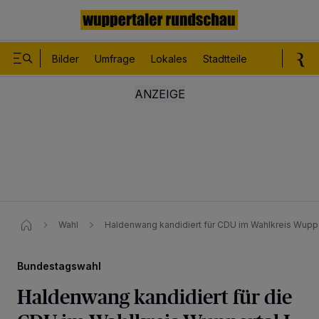
Bilder
Umfrage
Lokales
Stadtteile
Sport
Le
Wahl
Haldenwang kandidiert für CDU im Wahlkreis Wuppe
Bundestagswahl
Haldenwang kandidiert für die