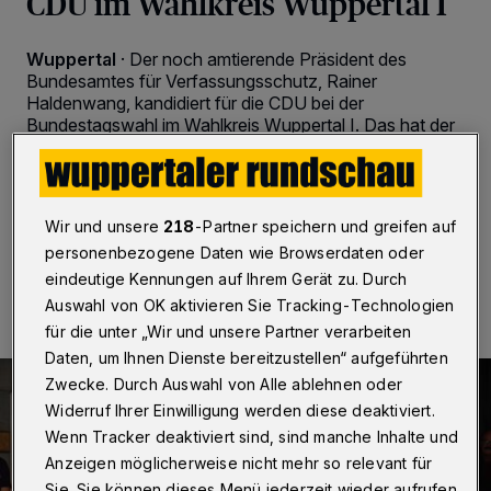
CDU im Wahlkreis Wuppertal I
Wuppertal
·
Der noch amtierende Präsident des
Bundesamtes für Verfassungsschutz, Rainer
Haldenwang, kandidiert für die CDU bei der
Bundestagswahl im Wahlkreis Wuppertal I. Das hat der
Kreisvorsitzende Johannes Slawig am Dienstag (12.
November 2024) bekanntgegeben.
Wir und unsere
218
-Partner speichern und greifen auf
personenbezogene Daten wie Browserdaten oder
12.11.2024 , 15:43 Uhr
2 Minuten Lesezeit
eindeutige Kennungen auf Ihrem Gerät zu. Durch
Auswahl von OK aktivieren Sie Tracking-Technologien
für die unter „Wir und unsere Partner verarbeiten
Daten, um Ihnen Dienste bereitzustellen“ aufgeführten
Zwecke. Durch Auswahl von Alle ablehnen oder
Widerruf Ihrer Einwilligung werden diese deaktiviert.
Wenn Tracker deaktiviert sind, sind manche Inhalte und
Anzeigen möglicherweise nicht mehr so relevant für
Sie. Sie können dieses Menü jederzeit wieder aufrufen,