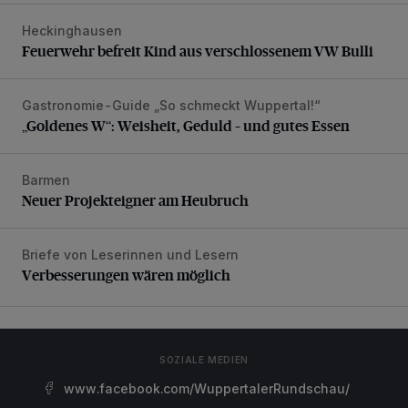
Heckinghausen
Feuerwehr befreit Kind aus verschlossenem VW Bulli
Feuerwehr befreit Kind aus verschlossenem VW Bulli
Gastronomie-Guide „So schmeckt Wuppertal!“
„Goldenes W“: Weisheit, Geduld – und gutes Essen
„Goldenes W“: Weisheit, Geduld – und gutes Essen
Barmen
Neuer Projekteigner am Heubruch
Neuer Projekteigner am Heubruch
Briefe von Leserinnen und Lesern
Verbesserungen wären möglich
Verbesserungen wären möglich
SOZIALE MEDIEN
www.facebook.com/WuppertalerRundschau/