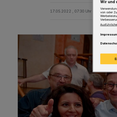
Wir und 
Verwendung
17.05.2022 , 07:30 Uhr
Eine Minute 
von oder Zu
Werbeleist
Verbesseru
Ausführliche
Impressu
Datenschu
E