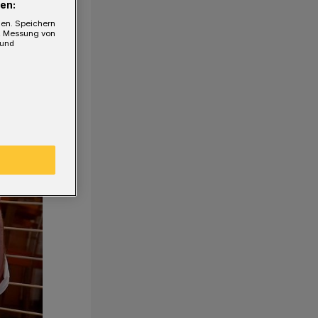
en:
gen. Speichern
e, Messung von
 und