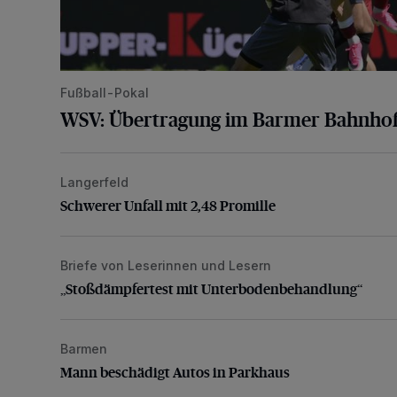
Fußball-Pokal
WSV: Übertragung im Barmer Bahnhof
Langerfeld
Schwerer Unfall mit 2,48 Promille
Schwerer Unfall mit 2,48 Promille
Briefe von Leserinnen und Lesern
„Stoßdämpfertest mit Unterbodenbehandlung“
„Stoßdämpfertest mit Unterbodenbehandlung“
Barmen
Mann beschädigt Autos in Parkhaus
Mann beschädigt Autos in Parkhaus