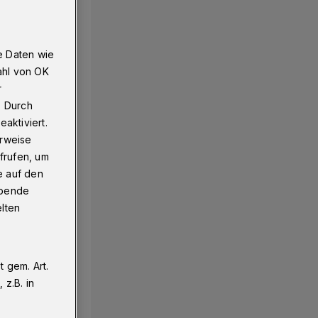
e Daten wie
ahl von OK
r
. Durch
aktiviert.
erweise
frufen, um
e auf den
ebende
elten
 gem. Art.
z.B. in