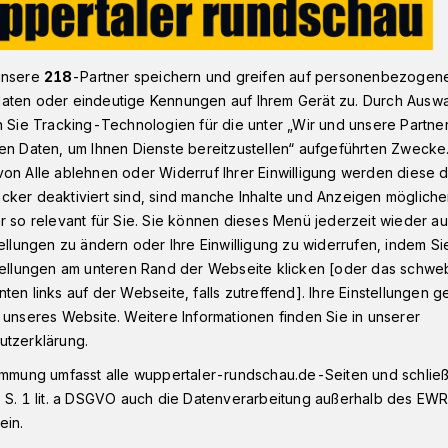
unsere
218
-Partner speichern und greifen auf personenbezogen
ie richtigen Personen am richtigen Platz“​
aten oder eindeutige Kennungen auf Ihrem Gerät zu. Durch Ausw
n Sie Tracking-Technologien für die unter „Wir und unsere Partne
en Daten, um Ihnen Dienste bereitzustellen“ aufgeführten Zwecke
en
on Alle ablehnen oder Widerruf Ihrer Einwilligung werden diese de
chtigen Personen
cker deaktiviert sind, sind manche Inhalte und Anzeigen möglich
r so relevant für Sie. Sie können dieses Menü jederzeit wieder au
tellungen zu ändern oder Ihre Einwilligung zu widerrufen, indem Si
 Platz“
stellungen am unteren Rand der Webseite klicken [oder das schw
ten links auf der Webseite, falls zutreffend]. Ihre Einstellungen g
 unseres Website. Weitere Informationen finden Sie in unserer
 SPD freut sich, dass sie bei der
utzerklärung.
eas Bialas, Dilek Engin und Josef
immung umfasst alle wuppertaler-rundschau.de-Seiten und schließt
se gewonnen hat.
 S. 1 lit. a DSGVO auch die Datenverarbeitung außerhalb des EWR, 
ein.