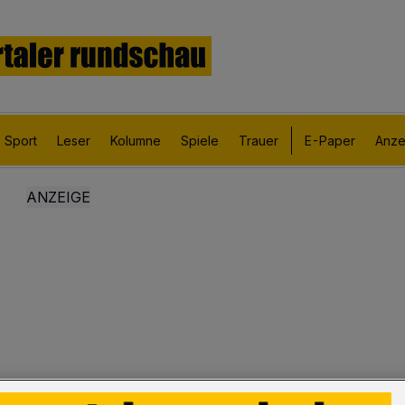
Sport
Leser
Kolumne
Spiele
Trauer
E-Paper
Anze