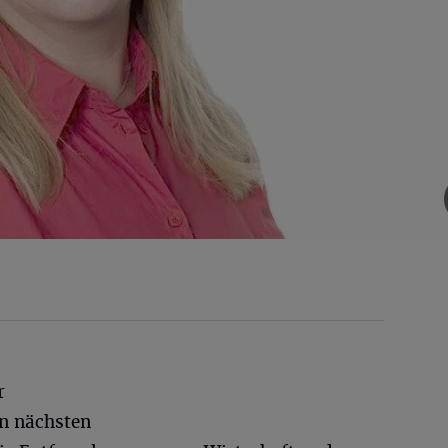
r
n nächsten