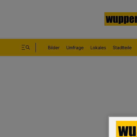
Bilder
Umfrage
Lokales
Stadtteile