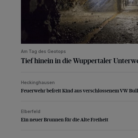
Am Tag des Geotops
Tief hinein in die Wuppertaler Unterwe
Heckinghausen
Feuerwehr befreit Kind aus verschlossenem VW Bulli
Feuerwehr befreit Kind aus verschlossenem VW Bull
Elberfeld
Ein neuer Brunnen für die Alte Freiheit
Ein neuer Brunnen für die Alte Freiheit