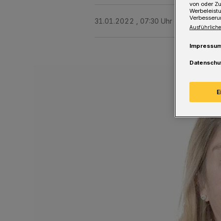
von oder Zu
Werbeleist
Verbesseru
31.01.2022 , 07:30 Uhr
Eine Minute 
Ausführliche
Impressu
Datenschu
E