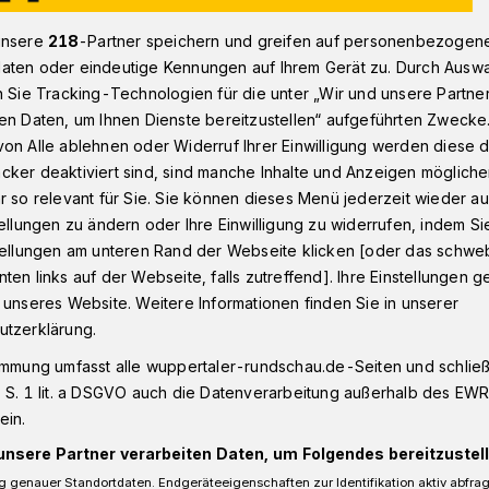
unsere
218
-Partner speichern und greifen auf personenbezogen
aten oder eindeutige Kennungen auf Ihrem Gerät zu. Durch Ausw
 Alexandra Trachte tritt für die Wuppertaler FDP an
n Sie Tracking-Technologien für die unter „Wir und unsere Partne
en Daten, um Ihnen Dienste bereitzustellen“ aufgeführten Zwecke
on Alle ablehnen oder Widerruf Ihrer Einwilligung werden diese de
cker deaktiviert sind, sind manche Inhalte und Anzeigen möglich
r so relevant für Sie. Sie können dieses Menü jederzeit wieder au
chte tritt für die
tellungen zu ändern oder Ihre Einwilligung zu widerrufen, indem Si
stellungen am unteren Rand der Webseite klicken [oder das schw
ten links auf der Webseite, falls zutreffend]. Ihre Einstellungen g
 unseres Website. Weitere Informationen finden Sie in unserer
utzerklärung.
te ist die Landtagskandidatin der FDP für
immung umfasst alle wuppertaler-rundschau.de-Seiten und schließt
 Sie wurde mit 92 Prozent der
 S. 1 lit. a DSGVO auch die Datenverarbeitung außerhalb des EWR, 
ein.
hlt.
unsere Partner verarbeiten Daten, um Folgendes bereitzustell
 genauer Standortdaten. Endgeräteeigenschaften zur Identifikation aktiv abfra