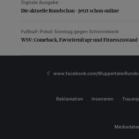
Digitale Ausgabe
Die aktuelle Rundschau – jetzt schon online
Die aktuelle Rundschau – jetzt schon online
Fußball-Pokal: Sonntag gegen Schonnebeck
WSV: Comeback, Favoritenfrage und Fitnesszustan
WSV: Comeback, Favoritenfrage und Fitnesszustand
www.facebook.com/WuppertalerRunds
Reklamation
Inserieren
Trauerp
Mediadate