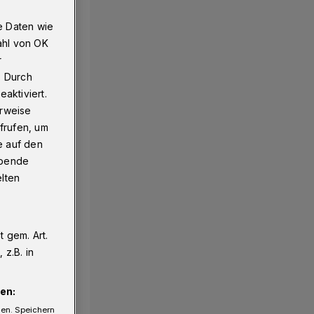
e Daten wie
ahl von OK
r
. Durch
aktiviert.
erweise
frufen, um
e auf den
ebende
elten
 gem. Art.
z.B. in
en:
gen. Speichern