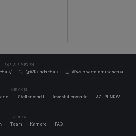
d
SOZIALE MEDIEN
chau/
@WRundschau
@wuppertalerrundschau
SERVICES
ortal
Stellenmarkt
Immobilienmarkt
AZUBI NRW
VERLAG
n
Team
Karriere
FAQ