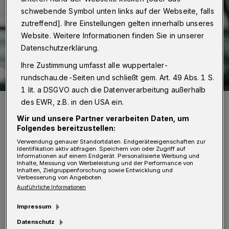
schwebende Symbol unten links auf der Webseite, falls
zutreffend]. Ihre Einstellungen gelten innerhalb unseres
Website. Weitere Informationen finden Sie in unserer
Datenschutzerklärung.
Ihre Zustimmung umfasst alle wuppertaler-
rundschau.de-Seiten und schließt gem. Art. 49 Abs. 1 S.
1 lit. a DSGVO auch die Datenverarbeitung außerhalb
Jürgen Hardt im Berliner Reichstag.
des EWR, z.B. in den USA ein.
Foto: CDU/CSU-Bundestagsfraktion/Michael Wittig
Wir und unsere Partner verarbeiten Daten, um
Folgendes bereitzustellen:
Verwendung genauer Standortdaten. Endgeräteeigenschaften zur
Identifikation aktiv abfragen. Speichern von oder Zugriff auf
Informationen auf einem Endgerät. Personalisierte Werbung und
Inhalte, Messung von Werbeleistung und der Performance von
D
Inhalten, Zielgruppenforschung sowie Entwicklung und
as vorläufige amtliche Endergebnis der
Verbesserung von Angeboten.
Ausführliche Informationen
Bundestagswahl war am frühen Morgen
Impressum
des 27. September verkündet worden. Eine
Datenschutz
Nachprüfung der gemeldeten Ergebnisse aus