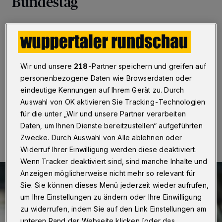
Bundestag
Wuppertal / Berlin
·
Der Wuppertaler CDU-Politiker
Jürgen Hardt hat nun doch ein Bundestagsmandat
erhalten. Der 58-Jährige, der im Wahlkreis Wuppertal II
(Ronsdorf und Cronenberg) / Remscheid / Solingen /
nicht das Direktmandat gewonnen hatte zieht regulär
Wir und unsere
218
-Partner speichern und greifen auf
über die Landesliste ein-
personenbezogene Daten wie Browserdaten oder
eindeutige Kennungen auf Ihrem Gerät zu. Durch
Auswahl von OK aktivieren Sie Tracking-Technologien
für die unter „Wir und unsere Partner verarbeiten
15.10.2021 , 13:17 Uhr
Eine Minute Lesezeit
Daten, um Ihnen Dienste bereitzustellen“ aufgeführten
Zwecke. Durch Auswahl von Alle ablehnen oder
Widerruf Ihrer Einwilligung werden diese deaktiviert.
Wenn Tracker deaktiviert sind, sind manche Inhalte und
Anzeigen möglicherweise nicht mehr so relevant für
Sie. Sie können dieses Menü jederzeit wieder aufrufen,
um Ihre Einstellungen zu ändern oder Ihre Einwilligung
zu widerrufen, indem Sie auf den Link Einstellungen am
unteren Rand der Webseite klicken [oder das