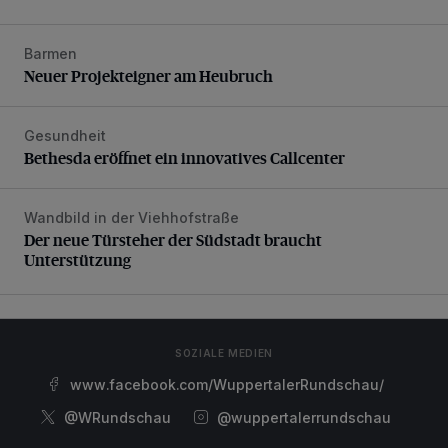
Barmen
Neuer Projekteigner am Heubruch
Neuer Projekteigner am Heubruch
Gesundheit
Bethesda eröffnet ein innovatives Callcenter
Bethesda eröffnet ein innovatives Callcenter
Wandbild in der Viehhofstraße
Der neue Türsteher der Südstadt braucht Unterstützung
Der neue Türsteher der Südstadt braucht
Unterstützung
SOZIALE MEDIEN
www.facebook.com/WuppertalerRundschau/
@WRundschau
@wuppertalerrundschau