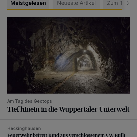
Meistgelesen
Neueste Artikel
Zum Thema
Tief hinein in die Wuppertaler Unterwelt
Am Tag des Geotops
Tief hinein in die Wuppertaler Unterwelt
Heckinghausen
Feuerwehr befreit Kind aus verschlossenem VW Bulli
Feuerwehr befreit Kind aus verschlossenem VW Bulli