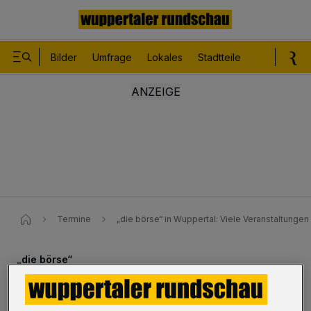
Bilder
Umfrage
Lokales
Stadtteile
Sport
Le
Termine
„die börse“ in Wuppertal: Viele Veranstaltungen 
„die börse“
Viele Veranstaltungen an der