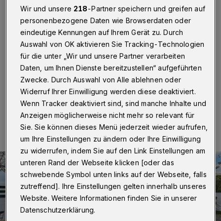
frischen Luft
Wir und unsere
218
-Partner speichern und greifen auf
personenbezogene Daten wie Browserdaten oder
Wuppertal
·
Die Wuppertaler „börse“ eröffnet am
eindeutige Kennungen auf Ihrem Gerät zu. Durch
Mittwoch (2. Juni 2021) einen neuen
Auswahl von OK aktivieren Sie Tracking-Technologien
Veranstaltungsort – den „#kultur#park#platz“ an der
Wolkenburg 100. Einlass erhalten zunächst bis zu 120
für die unter „Wir und unsere Partner verarbeiten
Gäste.
Daten, um Ihnen Dienste bereitzustellen“ aufgeführten
Zwecke. Durch Auswahl von Alle ablehnen oder
Widerruf Ihrer Einwilligung werden diese deaktiviert.
Wenn Tracker deaktiviert sind, sind manche Inhalte und
31.05.2021 , 08:30 Uhr
Eine Minute Lesezeit
Anzeigen möglicherweise nicht mehr so relevant für
Sie. Sie können dieses Menü jederzeit wieder aufrufen,
um Ihre Einstellungen zu ändern oder Ihre Einwilligung
zu widerrufen, indem Sie auf den Link Einstellungen am
unteren Rand der Webseite klicken [oder das
schwebende Symbol unten links auf der Webseite, falls
zutreffend]. Ihre Einstellungen gelten innerhalb unseres
Website. Weitere Informationen finden Sie in unserer
Datenschutzerklärung.