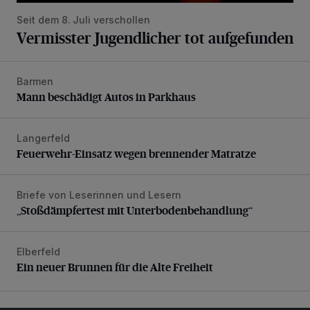
Seit dem 8. Juli verschollen
Vermisster Jugendlicher tot aufgefunden
Barmen
Mann beschädigt Autos in Parkhaus
Mann beschädigt Autos in Parkhaus
Langerfeld
Feuerwehr-Einsatz wegen brennender Matratze
Feuerwehr-Einsatz wegen brennender Matratze
Briefe von Leserinnen und Lesern
„Stoßdämpfertest mit Unterbodenbehandlung“
„Stoßdämpfertest mit Unterbodenbehandlung“
Elberfeld
Ein neuer Brunnen für die Alte Freiheit
Ein neuer Brunnen für die Alte Freiheit