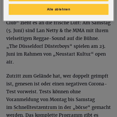
musikalischen Background für eine
Alle ablehnen
Frühsommernacht. Auch den „Global Music
Club“ zieht es an die frische Luft: Am Samstag
(5. Juni) sind Lan Netty & the MMA mit ihrem
vielseitigen Reggae-Sound auf die Bühne.
„The Düsseldorf Düsterboys“ spielen am 23.
Juni im Rahmen von „Neustart Kultur“ open
air.
Zutritt zum Gelände hat, wer doppelt geimpft
ist, genesen ist oder einen negativen Corona-
Test vorweist. Tests können ohne
Voranmeldung von Montag bis Samstag
im
Schnelltestzentrum in der „börse“
gemacht
werden. Das komplette Programm gibt es