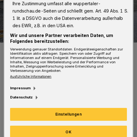
Ihre Zustimmung umfasst alle wuppertaler-
rundschau.de-Seiten und schließt gem. Art. 49 Abs. 1 S.
1 lit. a DSGVO auch die Datenverarbeitung außerhalb
des EWR, z.B. in den USA ein.
Wir und unsere Partner verarbeiten Daten, um
Folgendes bereitzustellen:
Die Wuppertaler Künstlerin Birgit Pardun und Künstler Frank N haben
Verwendung genauer Standortdaten. Endgeräteeigenschaften zur
den Biergarten mitgestaltet.
Identifikation aktiv abfragen. Speichern von oder Zugriff auf
Informationen auf einem Endgerät. Personalisierte Werbung und
Foto: die börse
Inhalte, Messung von Werbeleistung und der Performance von
Inhalten, Zielgruppenforschung sowie Entwicklung und
Verbesserung von Angeboten.
Ausführliche Informationen
Impressum
Datenschutz
Bei der Biergarteneröffnung drehen die
Experten für Indie-Sounds, Felix und Flo, an
Einstellungen
den Plattentellern. Freundinnen und Freunde
der Ü40-Party „To old to die young“ bietet DJ
OK
Günni am Samstag (12. Juni) den