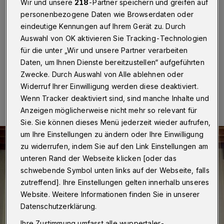
Wir und unsere
218
-Partner speichern und greifen auf
Wuppertal
·
Seit Anfang Dezember 2020 ist die große
personenbezogene Daten wie Browserdaten oder
Klais-Orgel der Alten luth. Kirche am Kolk wegen der
eindeutige Kennungen auf Ihrem Gerät zu. Durch
Turmsanierung außer Betrieb und in eine Schutzfolie
Auswahl von OK aktivieren Sie Tracking-Technologien
eingepackt. Die Konzertreihe geht trotzdem weiter.
für die unter „Wir und unsere Partner verarbeiten
Daten, um Ihnen Dienste bereitzustellen“ aufgeführten
Zwecke. Durch Auswahl von Alle ablehnen oder
01.05.2021 , 10:00 Uhr
Eine Minute Lesezeit
Widerruf Ihrer Einwilligung werden diese deaktiviert.
Wenn Tracker deaktiviert sind, sind manche Inhalte und
Anzeigen möglicherweise nicht mehr so relevant für
Sie. Sie können dieses Menü jederzeit wieder aufrufen,
um Ihre Einstellungen zu ändern oder Ihre Einwilligung
zu widerrufen, indem Sie auf den Link Einstellungen am
unteren Rand der Webseite klicken [oder das
schwebende Symbol unten links auf der Webseite, falls
zutreffend]. Ihre Einstellungen gelten innerhalb unseres
Website. Weitere Informationen finden Sie in unserer
Datenschutzerklärung.
Ihre Zustimmung umfasst alle wuppertaler-