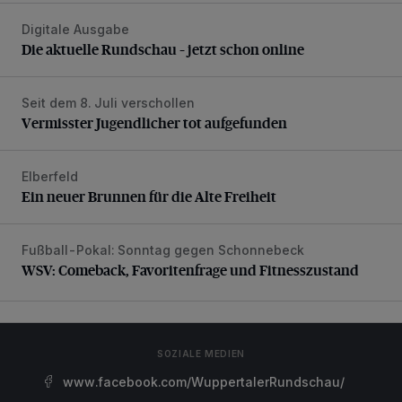
Digitale Ausgabe
Die aktuelle Rundschau – jetzt schon online
Die aktuelle Rundschau – jetzt schon online
Seit dem 8. Juli verschollen
Vermisster Jugendlicher tot aufgefunden
Vermisster Jugendlicher tot aufgefunden
Elberfeld
Ein neuer Brunnen für die Alte Freiheit
Ein neuer Brunnen für die Alte Freiheit
Fußball-Pokal: Sonntag gegen Schonnebeck
WSV: Comeback, Favoritenfrage und Fitnesszustand
WSV: Comeback, Favoritenfrage und Fitnesszustand
SOZIALE MEDIEN
www.facebook.com/WuppertalerRundschau/