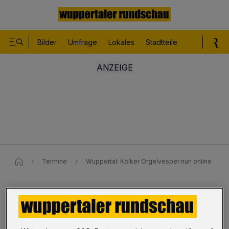
Bilder
Umfrage
Lokales
Stadtteile
Sport
Le
Termine
Wuppertal: Kolker Orgelvesper nun online
Termine
Orgelvesper nun online