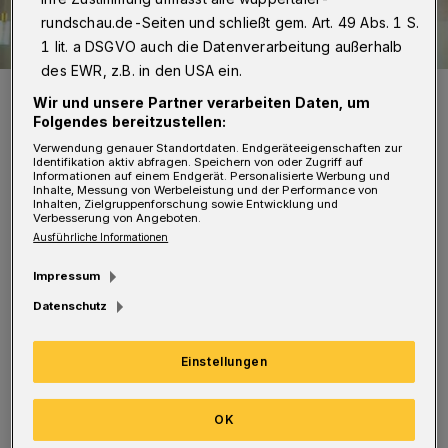
rundschau.de-Seiten und schließt gem. Art. 49 Abs. 1 S.
1 lit. a DSGVO auch die Datenverarbeitung außerhalb
des EWR, z.B. in den USA ein.
Die Klais-Orgel der Alten luth. Kirche am Kolk.
Wir und unsere Partner verarbeiten Daten, um
Foto: Thorsten A. Pech
Folgendes bereitzustellen:
Verwendung genauer Standortdaten. Endgeräteeigenschaften zur
Identifikation aktiv abfragen. Speichern von oder Zugriff auf
Informationen auf einem Endgerät. Personalisierte Werbung und
Inhalte, Messung von Werbeleistung und der Performance von
Inhalten, Zielgruppenforschung sowie Entwicklung und
Verbesserung von Angeboten.
Sie zieht während der Bauphase
Ausführliche Informationen
vorübergehend in die Friedhofskirche an der
Impressum
Hochstraße um. Die Orgelvespern sind wie
Datenschutz
gewohnt jeweils am ersten Samstag im Monat
um 17 Uhr zu erleben. Die 25.
Einstellungen
Sommerabendkonzerte mit einem festlichen
Programm beginnen am 3. Juli um 18 Uhr
OK