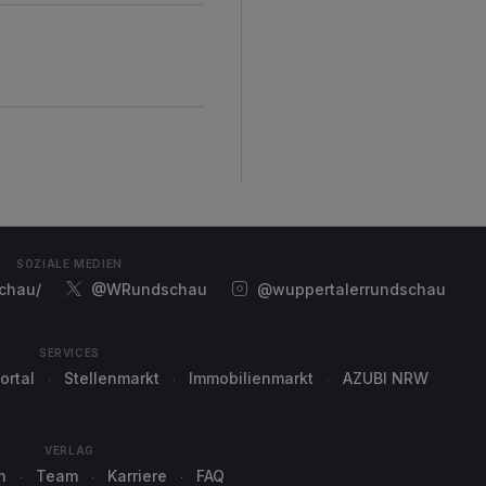
d
SOZIALE MEDIEN
chau/
@WRundschau
@wuppertalerrundschau
SERVICES
ortal
Stellenmarkt
Immobilienmarkt
AZUBI NRW
VERLAG
n
Team
Karriere
FAQ