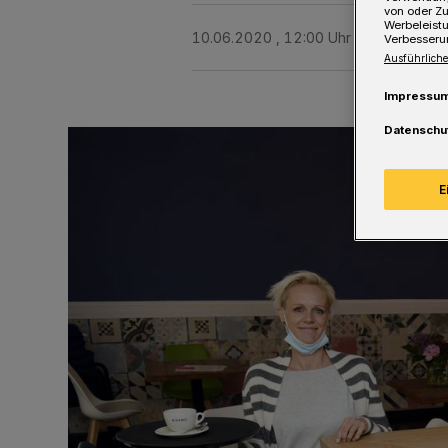
von oder Zu
Werbeleist
10.06.2020 , 12:00 Uhr
Eine Minute 
Verbesseru
Ausführliche
Impressu
Datenschu
E