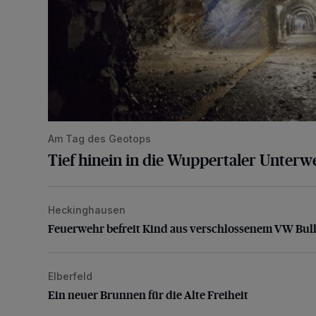
Am Tag des Geotops
Tief hinein in die Wuppertaler Unterwe
Heckinghausen
Feuerwehr befreit Kind aus verschlossenem VW Bulli
Feuerwehr befreit Kind aus verschlossenem VW Bull
Elberfeld
Ein neuer Brunnen für die Alte Freiheit
Ein neuer Brunnen für die Alte Freiheit