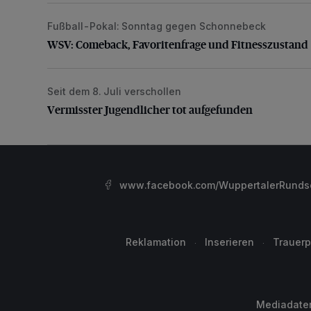
Fußball-Pokal: Sonntag gegen Schonnebeck
WSV: Comeback, Favoritenfrage und Fitnesszustan
WSV: Comeback, Favoritenfrage und Fitnesszustand
Seit dem 8. Juli verschollen
Vermisster Jugendlicher tot aufgefunden
Vermisster Jugendlicher tot aufgefunden
www.facebook.com/WuppertalerRunds
Reklamation
Inserieren
Trauerp
Mediadate