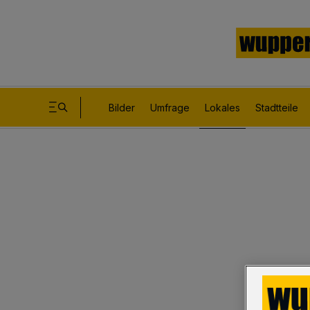
Bilder
Umfrage
Lokales
Stadtteile