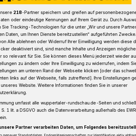
unsere
218
-Partner speichern und greifen auf personenbezogen
aten oder eindeutige Kennungen auf Ihrem Gerät zu. Durch Ausw
é Himmelblau" jetzt neu in der Schönen Gasse
n Sie Tracking-Technologien für die unter „Wir und unsere Partne
en Daten, um Ihnen Dienste bereitzustellen“ aufgeführten Zwecke
on Alle ablehnen oder Widerruf Ihrer Einwilligung werden diese de
cker deaktiviert sind, sind manche Inhalte und Anzeigen möglich
r so relevant für Sie. Sie können dieses Menü jederzeit wieder au
r Café-Start
tellungen zu ändern oder Ihre Einwilligung zu widerrufen, indem Si
stellungen am unteren Rand der Webseite klicken [oder das schw
ten links auf der Webseite, falls zutreffend]. Ihre Einstellungen g
ere beliebte Gastronomie-Rubrik „What’s
 unseres Website. Weitere Informationen finden Sie in unserer
g (6. Juni 2020) zum ersten Mal nach
utzerklärung.
wieder erschienen ist, gibt es heute
immung umfasst alle wuppertaler-rundschau.de-Seiten und schließt
euigkeit aus der Wuppertaler Lokal-
 S. 1 lit. a DSGVO auch die Datenverarbeitung außerhalb des EWR, 
ein.
unsere Partner verarbeiten Daten, um Folgendes bereitzustell
 genauer Standortdaten. Endgeräteeigenschaften zur Identifikation aktiv abfra