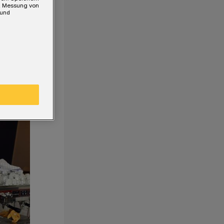
e, Messung von
 und