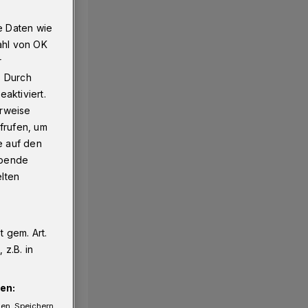
e Daten wie
ahl von OK
r
. Durch
aktiviert.
erweise
frufen, um
e auf den
ebende
elten
 gem. Art.
z.B. in
en:
gen. Speichern