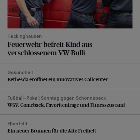
Heckinghausen
Feuerwehr befreit Kind aus
verschlossenem VW Bulli
Gesundheit
Bethesda eröffnet ein innovatives Callcenter
Bethesda eröffnet ein innovatives Callcenter
Fußball-Pokal: Sonntag gegen Schonnebeck
WSV: Comeback, Favoritenfrage und Fitnesszustand
WSV: Comeback, Favoritenfrage und Fitnesszustand
Elberfeld
Ein neuer Brunnen für die Alte Freiheit
Ein neuer Brunnen für die Alte Freiheit