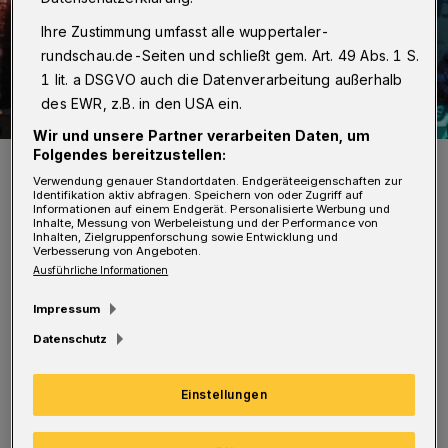
Ihre Zustimmung umfasst alle wuppertaler-
rundschau.de-Seiten und schließt gem. Art. 49 Abs. 1 S.
1 lit. a DSGVO auch die Datenverarbeitung außerhalb
des EWR, z.B. in den USA ein.
Wir und unsere Partner verarbeiten Daten, um
Folgendes bereitzustellen:
Es wird entspannt auf dem Johannes-Rau-Patz.
Foto: TH
Verwendung genauer Standortdaten. Endgeräteeigenschaften zur
Identifikation aktiv abfragen. Speichern von oder Zugriff auf
Informationen auf einem Endgerät. Personalisierte Werbung und
Inhalte, Messung von Werbeleistung und der Performance von
Inhalten, Zielgruppenforschung sowie Entwicklung und
Verbesserung von Angeboten.
Ausführliche Informationen
U
rlaubsfeeling direkt vor der Haustür:
Impressum
Neben dem großen Sandbereich werden
Datenschutz
internationale sowie karibische Spezialitäten
Einstellungen
aufgetischt. Fruchtige Cocktails untermalen
die Atmosphäre.