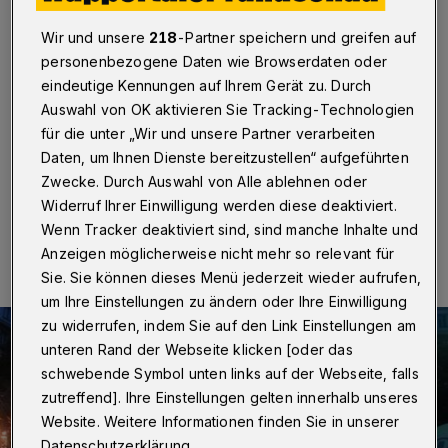
vor dem Rathaus
Wir und unsere
218
-Partner speichern und greifen auf
Barmen wird karibisch – von Donnerstag bis Sonntag
personenbezogene Daten wie Browserdaten oder
(8. bis 11. August 2019). Das „Street Beach Festival“
eindeutige Kennungen auf Ihrem Gerät zu. Durch
vor dem Rathaus präsentiert Live-Musik, kulinarische
Auswahl von OK aktivieren Sie Tracking-Technologien
Spezialitäten, Cocktails, einen City-Strand und vieles
mehr.
für die unter „Wir und unsere Partner verarbeiten
Daten, um Ihnen Dienste bereitzustellen“ aufgeführten
Zwecke. Durch Auswahl von Alle ablehnen oder
Widerruf Ihrer Einwilligung werden diese deaktiviert.
08.08.2019 , 07:30 Uhr
Eine Minute Lesezeit
Wenn Tracker deaktiviert sind, sind manche Inhalte und
Anzeigen möglicherweise nicht mehr so relevant für
Sie. Sie können dieses Menü jederzeit wieder aufrufen,
um Ihre Einstellungen zu ändern oder Ihre Einwilligung
zu widerrufen, indem Sie auf den Link Einstellungen am
unteren Rand der Webseite klicken [oder das
schwebende Symbol unten links auf der Webseite, falls
zutreffend]. Ihre Einstellungen gelten innerhalb unseres
Website. Weitere Informationen finden Sie in unserer
Datenschutzerklärung.