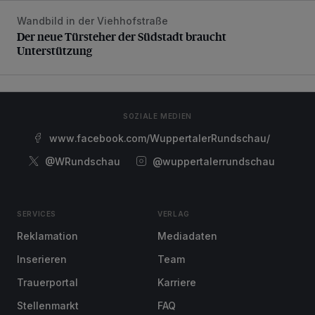
Wandbild in der Viehhofstraße
Der neue Türsteher der Südstadt braucht Unterstützung
Der neue Türsteher der Südstadt braucht
Unterstützung
SOZIALE MEDIEN
www.facebook.com/WuppertalerRundschau/
@WRundschau
@wuppertalerrundschau
SERVICES
VERLAG
Reklamation
Mediadaten
Inserieren
Team
Trauerportal
Karriere
Stellenmarkt
FAQ