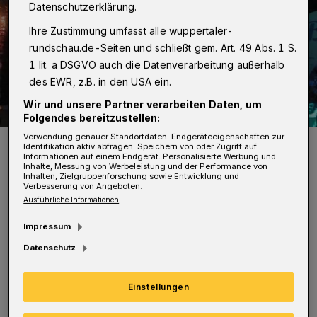
Datenschutzerklärung.
Ihre Zustimmung umfasst alle wuppertaler-
rundschau.de-Seiten und schließt gem. Art. 49 Abs. 1 S.
1 lit. a DSGVO auch die Datenverarbeitung außerhalb
des EWR, z.B. in den USA ein.
Wir und unsere Partner verarbeiten Daten, um
Folgendes bereitzustellen:
Verwendung genauer Standortdaten. Endgeräteeigenschaften zur
Der Johannes-Rau-Platz wird wieder zum Strand.
Identifikation aktiv abfragen. Speichern von oder Zugriff auf
Informationen auf einem Endgerät. Personalisierte Werbung und
Foto: TH
Inhalte, Messung von Werbeleistung und der Performance von
Inhalten, Zielgruppenforschung sowie Entwicklung und
Verbesserung von Angeboten.
Ausführliche Informationen
Impressum
N
eben passenden Getränken wird echtes
Datenschutz
„Street Food“ aus stylischen Trucks
Einstellungen
frisch vor den Augen der Besucherinnen und
Besucher zubereitet und serviert.