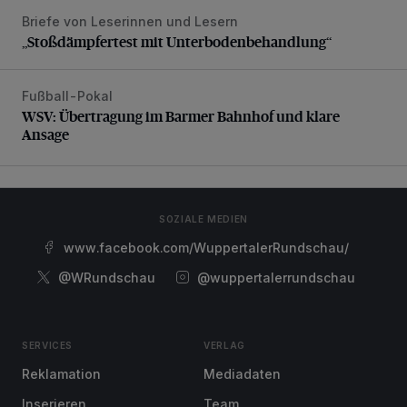
Briefe von Leserinnen und Lesern
„Stoßdämpfertest mit Unterbodenbehandlung“
„Stoßdämpfertest mit Unterbodenbehandlung“
Fußball-Pokal
WSV: Übertragung im Barmer Bahnhof und klare Ansage
WSV: Übertragung im Barmer Bahnhof und klare
Ansage
SOZIALE MEDIEN
www.facebook.com/WuppertalerRundschau/
@WRundschau
@wuppertalerrundschau
SERVICES
VERLAG
Reklamation
Mediadaten
Inserieren
Team