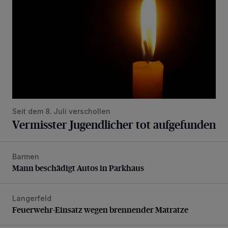
Seit dem 8. Juli verschollen
Vermisster Jugendlicher tot aufgefunden
Barmen
Mann beschädigt Autos in Parkhaus
Mann beschädigt Autos in Parkhaus
Langerfeld
Feuerwehr-Einsatz wegen brennender Matratze
Feuerwehr-Einsatz wegen brennender Matratze