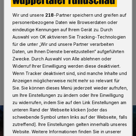
„karibisch“
Wir und unsere
218
-Partner speichern und greifen auf
Wuppertal
·
Lateinamerikanische Klänge, Cocktails,
Palmen und einen Sandstrand gibt es an diesem
personenbezogene Daten wie Browserdaten oder
Wochenende mitten in der Barmer City. Das „Street
eindeutige Kennungen auf Ihrem Gerät zu. Durch
Beach Festival“ wird am Donnerstag (18. August
Auswahl von OK aktivieren Sie Tracking-Technologien
2022) um 18 Uhr auf der Bühne auf dem Johannes-
für die unter „Wir und unsere Partner verarbeiten
Rau-Platz vor dem Rathaus eröffnet. Es läuft bis
Daten, um Ihnen Dienste bereitzustellen“ aufgeführten
einschließlich Sonntag (21. August).
Zwecke. Durch Auswahl von Alle ablehnen oder
Widerruf Ihrer Einwilligung werden diese deaktiviert.
Wenn Tracker deaktiviert sind, sind manche Inhalte und
17.08.2022 , 20:37 Uhr
Eine Minute Lesezeit
Anzeigen möglicherweise nicht mehr so relevant für
Sie. Sie können dieses Menü jederzeit wieder aufrufen,
um Ihre Einstellungen zu ändern oder Ihre Einwilligung
zu widerrufen, indem Sie auf den Link Einstellungen am
unteren Rand der Webseite klicken [oder das
schwebende Symbol unten links auf der Webseite, falls
zutreffend]. Ihre Einstellungen gelten innerhalb unseres
Website. Weitere Informationen finden Sie in unserer