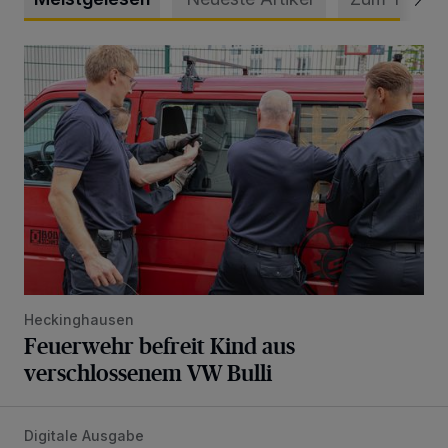
Feuerwehr befreit Kind aus verschlossenem VW Bulli
Heckinghausen
Feuerwehr befreit Kind aus
verschlossenem VW Bulli
Digitale Ausgabe
Die aktuelle Rundschau – jetzt schon online