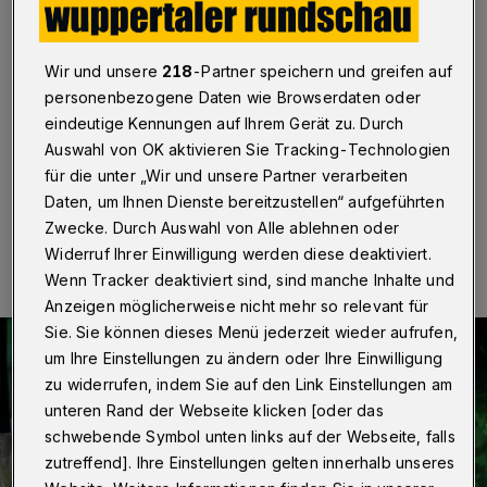
Wuppertal
·
„Tigerwild“ heißt das Stück, das das
„Theater con Cuore“ am Sonntag (31. Juli 2022) auf
dem Spielplatz hinter dem Haus der Jugend Barmen
Wir und unsere
218
-Partner speichern und greifen auf
aufgeführt wird. Das Puppentheater frei nach dem
personenbezogene Daten wie Browserdaten oder
Kinderbuch „Herr Tiger wird wild“ von Peter Brown
eindeutige Kennungen auf Ihrem Gerät zu. Durch
beginnt um 16 Uhr.
Auswahl von OK aktivieren Sie Tracking-Technologien
für die unter „Wir und unsere Partner verarbeiten
Daten, um Ihnen Dienste bereitzustellen“ aufgeführten
26.07.2022 , 11:00 Uhr
Eine Minute Lesezeit
Zwecke. Durch Auswahl von Alle ablehnen oder
Widerruf Ihrer Einwilligung werden diese deaktiviert.
Wenn Tracker deaktiviert sind, sind manche Inhalte und
Anzeigen möglicherweise nicht mehr so relevant für
Sie. Sie können dieses Menü jederzeit wieder aufrufen,
um Ihre Einstellungen zu ändern oder Ihre Einwilligung
zu widerrufen, indem Sie auf den Link Einstellungen am
unteren Rand der Webseite klicken [oder das
schwebende Symbol unten links auf der Webseite, falls
zutreffend]. Ihre Einstellungen gelten innerhalb unseres