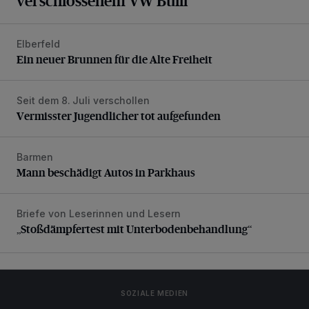
verschlossenem VW Bulli
Elberfeld
Ein neuer Brunnen für die Alte Freiheit
Ein neuer Brunnen für die Alte Freiheit
Seit dem 8. Juli verschollen
Vermisster Jugendlicher tot aufgefunden
Vermisster Jugendlicher tot aufgefunden
Barmen
Mann beschädigt Autos in Parkhaus
Mann beschädigt Autos in Parkhaus
Briefe von Leserinnen und Lesern
„Stoßdämpfertest mit Unterbodenbehandlung“
„Stoßdämpfertest mit Unterbodenbehandlung“
SOZIALE MEDIEN