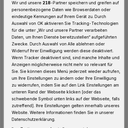
Wir und unsere
218
-Partner speichern und greifen auf
Wuppertal
·
Nach den vorbereitenden Arbeiten im
personenbezogene Daten wie Browserdaten oder
Inneren der Gebäude werden nun die maroden Häuser
eindeutige Kennungen auf Ihrem Gerät zu. Durch
33 und 33a abgerissen.
Auswahl von OK aktivieren Sie Tracking-Technologien
für die unter „Wir und unsere Partner verarbeiten
Daten, um Ihnen Dienste bereitzustellen“ aufgeführten
19.09.2017 , 16:53 Uhr
Eine Minute Lesezeit
Zwecke. Durch Auswahl von Alle ablehnen oder
Widerruf Ihrer Einwilligung werden diese deaktiviert.
Wenn Tracker deaktiviert sind, sind manche Inhalte und
Anzeigen möglicherweise nicht mehr so relevant für
Sie. Sie können dieses Menü jederzeit wieder aufrufen,
um Ihre Einstellungen zu ändern oder Ihre Einwilligung
zu widerrufen, indem Sie auf den Link Einstellungen am
unteren Rand der Webseite klicken [oder das
schwebende Symbol unten links auf der Webseite, falls
zutreffend]. Ihre Einstellungen gelten innerhalb unseres
Website. Weitere Informationen finden Sie in unserer
Datenschutzerklärung.