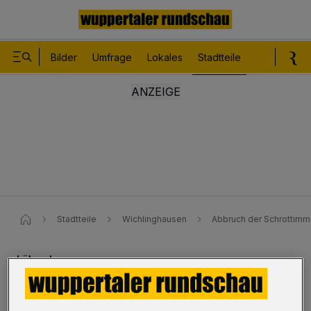
Bilder
Umfrage
Lokales
Stadtteile
Sport
Le
Stadtteile
Wichlinghausen
Abbruch der Schrottimm
Löhrerlen
Abbruch der Schrottimmobilie