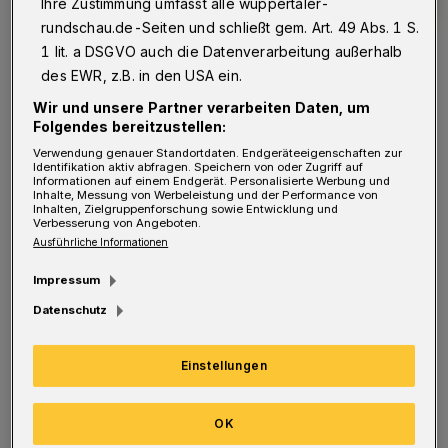
Ihre Zustimmung umfasst alle wuppertaler-
rundschau.de-Seiten und schließt gem. Art. 49 Abs. 1 S.
1 lit. a DSGVO auch die Datenverarbeitung außerhalb
des EWR, z.B. in den USA ein.
Wir und unsere Partner verarbeiten Daten, um
Folgendes bereitzustellen:
Symbolfoto.
Verwendung genauer Standortdaten. Endgeräteeigenschaften zur
Foto: WSW
Identifikation aktiv abfragen. Speichern von oder Zugriff auf
Informationen auf einem Endgerät. Personalisierte Werbung und
Inhalte, Messung von Werbeleistung und der Performance von
Inhalten, Zielgruppenforschung sowie Entwicklung und
Verbesserung von Angeboten.
Ausführliche Informationen
Impressum
"Nur mit dem vollständigen Abriss von
Datenschutz
Vorder- und Hinterhaus kann die Stadt einen
unkontrollierten Einsturz der Gebäude
Einstellungen
verhindern, deren Dächer bereits eingestürzt
und deren Decken durchgefault sind", so die
OK
Verwaltung.