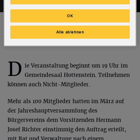
OK
Der Bürgerverein-Vorsitzende Hermann Josef Richter.
Foto: Bettina Osswald
Alle ablehnen
D
ie Veranstaltung beginnt um 19 Uhr im
Gemeindesaal Hottenstein. Teilnehmen
können auch Nicht-Mitglieder.
Mehr als 100 Mitglieder hatten im März auf
der Jahreshauptversammlung des
Bürgervereins dem Vorsitzenden Hermann
Josef Richter einstimmig den Auftrag erteilt,
mit Rat und Verwaltung nach einem