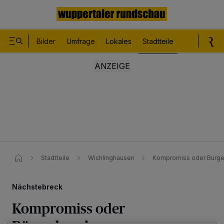
Bilder
Umfrage
Lokales
Stadtteile
Sport
Le
Stadtteile
Wichlinghausen
Kompromiss oder Bürg
Nächstebreck
Kompromiss oder