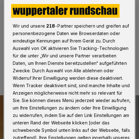
Bürgerbegehren
Wuppertal
·
Der Bürgerverein Nächstebreck will am
Dienstag (29. August 2019) über einen
Wir und unsere
218
-Partner speichern und greifen auf
Kompromissvorschlag für das geplante Gewerbegebiet
personenbezogene Daten wie Browserdaten oder
östlich der Nächstebrecker Straße diskutieren und
eindeutige Kennungen auf Ihrem Gerät zu. Durch
abstimmen lassen.
Auswahl von OK aktivieren Sie Tracking-Technologien
für die unter „Wir und unsere Partner verarbeiten
Daten, um Ihnen Dienste bereitzustellen“ aufgeführten
28.08.2017 , 14:44 Uhr
Eine Minute Lesezeit
Zwecke. Durch Auswahl von Alle ablehnen oder
Widerruf Ihrer Einwilligung werden diese deaktiviert.
Wenn Tracker deaktiviert sind, sind manche Inhalte und
Anzeigen möglicherweise nicht mehr so relevant für
Sie. Sie können dieses Menü jederzeit wieder aufrufen,
um Ihre Einstellungen zu ändern oder Ihre Einwilligung
zu widerrufen, indem Sie auf den Link Einstellungen am
unteren Rand der Webseite klicken [oder das
schwebende Symbol unten links auf der Webseite, falls
zutreffend]. Ihre Einstellungen gelten innerhalb unseres