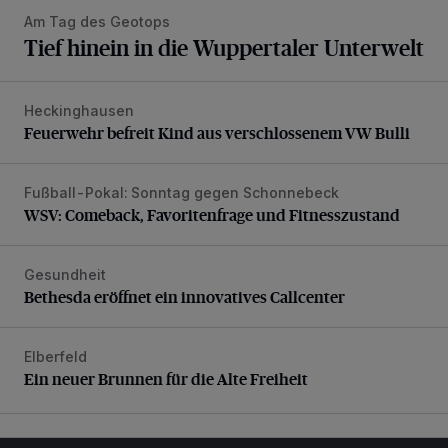
Am Tag des Geotops
Tief hinein in die Wuppertaler Unterwelt
Heckinghausen
Feuerwehr befreit Kind aus verschlossenem VW Bulli
Feuerwehr befreit Kind aus verschlossenem VW Bulli
Fußball-Pokal: Sonntag gegen Schonnebeck
WSV: Comeback, Favoritenfrage und Fitnesszustand
WSV: Comeback, Favoritenfrage und Fitnesszustand
Gesundheit
Bethesda eröffnet ein innovatives Callcenter
Bethesda eröffnet ein innovatives Callcenter
Elberfeld
Ein neuer Brunnen für die Alte Freiheit
Ein neuer Brunnen für die Alte Freiheit