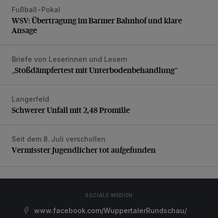
Fußball-Pokal
WSV: Übertragung im Barmer Bahnhof und klare Ansage
WSV: Übertragung im Barmer Bahnhof und klare
Ansage
Briefe von Leserinnen und Lesern
„Stoßdämpfertest mit Unterbodenbehandlung“
„Stoßdämpfertest mit Unterbodenbehandlung“
Langerfeld
Schwerer Unfall mit 2,48 Promille
Schwerer Unfall mit 2,48 Promille
Seit dem 8. Juli verschollen
Vermisster Jugendlicher tot aufgefunden
Vermisster Jugendlicher tot aufgefunden
SOZIALE MEDIEN
www.facebook.com/WuppertalerRundschau/