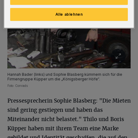
Alle ablehnen
Hannah Bader (links) und Sophie Blasberg kümmern sich für die
Firmengruppe Küpper um die „Königsberger Höfe“.
Foto: Conrads
Pressesprecherin Sophie Blasberg: "Die Mieten
sind gering gestiegen und haben das
Miteinander nicht belastet." Thilo und Boris
Küpper haben mit ihrem Team eine Marke
gebildet und Identität geschaffen, die auf den