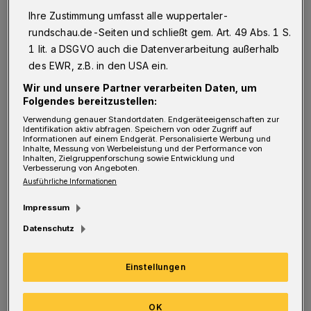
Angst, durch hohe Mieten "ausquartiert" zu
Ihre Zustimmung umfasst alle wuppertaler-
werden. Diese Bedenken sind zum großen Teil
rundschau.de-Seiten und schließt gem. Art. 49 Abs. 1 S.
1 lit. a DSGVO auch die Datenverarbeitung außerhalb
zerstreut worden.
des EWR, z.B. in den USA ein.
Wir und unsere Partner verarbeiten Daten, um
Folgendes bereitzustellen:
Verwendung genauer Standortdaten. Endgeräteeigenschaften zur
Identifikation aktiv abfragen. Speichern von oder Zugriff auf
Informationen auf einem Endgerät. Personalisierte Werbung und
Inhalte, Messung von Werbeleistung und der Performance von
Inhalten, Zielgruppenforschung sowie Entwicklung und
Verbesserung von Angeboten.
Ausführliche Informationen
Impressum
Datenschutz
Einstellungen
OK