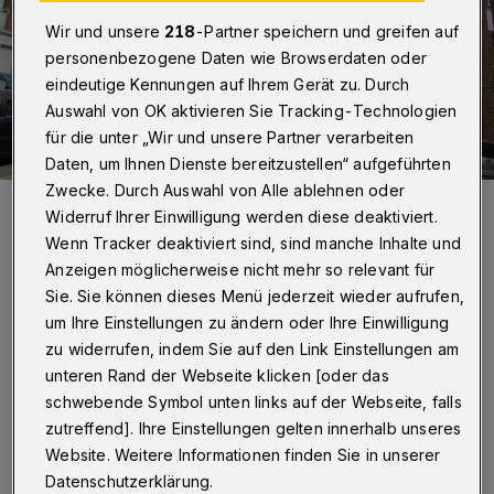
Wir und unsere
218
-Partner speichern und greifen auf
personenbezogene Daten wie Browserdaten oder
eindeutige Kennungen auf Ihrem Gerät zu. Durch
Auswahl von OK aktivieren Sie Tracking-Technologien
für die unter „Wir und unsere Partner verarbeiten
Daten, um Ihnen Dienste bereitzustellen“ aufgeführten
Zwecke. Durch Auswahl von Alle ablehnen oder
Ein Ansicht der „Königsberger Höfe“ — inklusive geschickt
Widerruf Ihrer Einwilligung werden diese deaktiviert.
angebautem Fluchtweg.
Wenn Tracker deaktiviert sind, sind manche Inhalte und
Foto: Conrads
Anzeigen möglicherweise nicht mehr so relevant für
Sie. Sie können dieses Menü jederzeit wieder aufrufen,
um Ihre Einstellungen zu ändern oder Ihre Einwilligung
zu widerrufen, indem Sie auf den Link Einstellungen am
unteren Rand der Webseite klicken [oder das
Von Klaus-Günther Conrads
schwebende Symbol unten links auf der Webseite, falls
Z
zutreffend]. Ihre Einstellungen gelten innerhalb unseres
u Beginn hatten die bisherigen Mieter —
Website. Weitere Informationen finden Sie in unserer
vor allem Künstler mit ihren Ateliers —
Datenschutzerklärung.