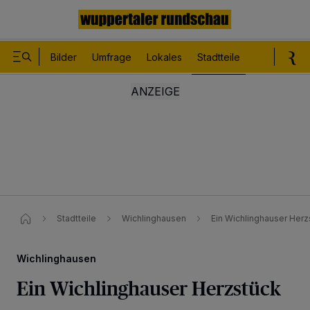
Bilder
Umfrage
Lokales
Stadtteile
Sport
Le
Stadtteile
Wichlinghausen
Ein Wichlinghauser Herz
Wichlinghausen
Ein Wichlinghauser Herzstück