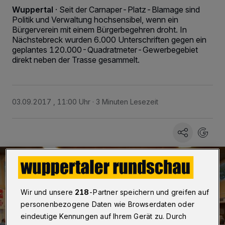
Wuppertal
·
Seit der Carnaper-Platz-Blamage sind
Politik und Verwaltung hochsensibel, wenn ein
Bürgerverein mit einem Bürgerbegehren droht. In
Nächstebreck wurden 6.000 Unterschriften gegen ein
geplantes 120.000-Quadratmeter-Gewerbegebiet
direkt neben der Trasse gesammelt.
03.09.2017 , 11:00 Uhr
3 Minuten Lesezeit
Wir und unsere
218
-Partner speichern und greifen auf
personenbezogene Daten wie Browserdaten oder
eindeutige Kennungen auf Ihrem Gerät zu. Durch