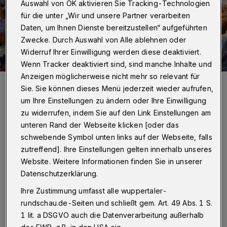
Auswahl von OK aktivieren Sie Tracking-Technologien
für die unter „Wir und unsere Partner verarbeiten
Daten, um Ihnen Dienste bereitzustellen“ aufgeführten
Zwecke. Durch Auswahl von Alle ablehnen oder
Widerruf Ihrer Einwilligung werden diese deaktiviert.
Wenn Tracker deaktiviert sind, sind manche Inhalte und
Anzeigen möglicherweise nicht mehr so relevant für
Volles Haus im Gemeindesaal Hottenstein: Trotz hochsommerlicher
Sie. Sie können dieses Menü jederzeit wieder aufrufen,
Temperaturen waren zahlreiche Nächstebrecker Bürger
gekommen, um sich an der Abstimmung über den vom Bürgerverein
um Ihre Einstellungen zu ändern oder Ihre Einwilligung
mit der Stadt ausgehandelten Gewerbegebiet-Kompromiss zu
beteiligen.
zu widerrufen, indem Sie auf den Link Einstellungen am
Foto: Rundschau
unteren Rand der Webseite klicken [oder das
schwebende Symbol unten links auf der Webseite, falls
zutreffend]. Ihre Einstellungen gelten innerhalb unseres
Website. Weitere Informationen finden Sie in unserer
Datenschutzerklärung.
Von Stefan Seitz
Ihre Zustimmung umfasst alle wuppertaler-
rundschau.de-Seiten und schließt gem. Art. 49 Abs. 1 S.
H
1 lit. a DSGVO auch die Datenverarbeitung außerhalb
ermann-Josef Richter, Chef des