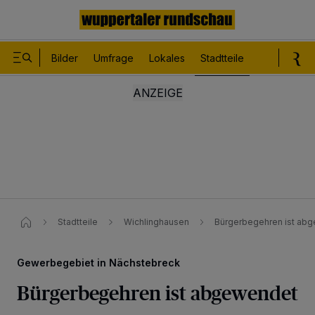
Bilder
Umfrage
Lokales
Stadtteile
Sport
Le
Stadtteile
Wichlinghausen
Bürgerbegehren ist ab
Gewerbegebiet in Nächstebreck
Bürgerbegehren ist abgewendet