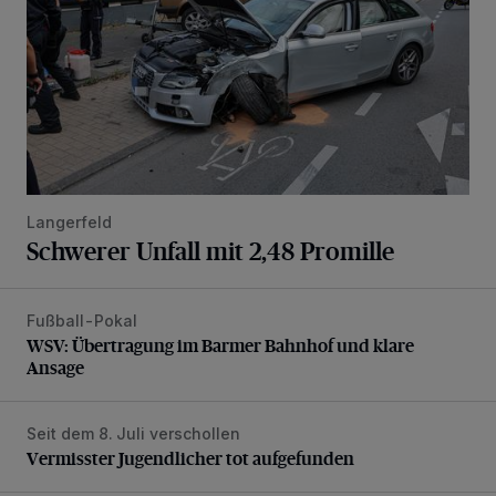
Langerfeld
Schwerer Unfall mit 2,48 Promille
Fußball-Pokal
WSV: Übertragung im Barmer Bahnhof und klare Ansage
WSV: Übertragung im Barmer Bahnhof und klare
Ansage
Seit dem 8. Juli verschollen
Vermisster Jugendlicher tot aufgefunden
Vermisster Jugendlicher tot aufgefunden