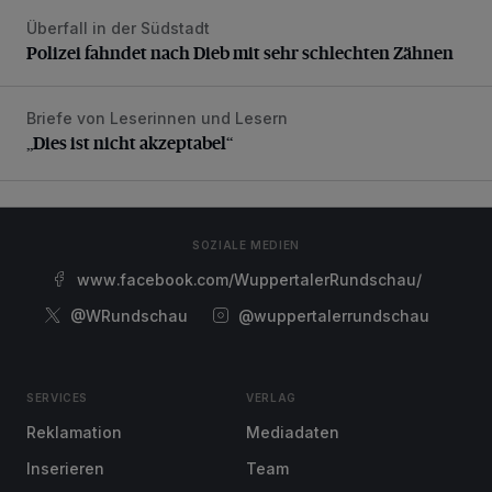
Überfall in der Südstadt
Polizei fahndet nach Dieb mit sehr schlechten Zähnen
Polizei fahndet nach Dieb mit sehr schlechten Zähnen
Briefe von Leserinnen und Lesern
„Dies ist nicht akzeptabel“
„Dies ist nicht akzeptabel“
SOZIALE MEDIEN
www.facebook.com/WuppertalerRundschau/
@WRundschau
@wuppertalerrundschau
SERVICES
VERLAG
Reklamation
Mediadaten
Inserieren
Team