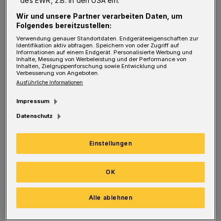
des EWR, z.B. in den USA ein.
Nächstebrecker Bürgervereins, hatte im
Wir und unsere Partner verarbeiten Daten, um
gut gefüllten Hottensteiner Gemeindesaal ein
Folgendes bereitzustellen:
prominent besetztes Podium um sich
Verwendung genauer Standortdaten. Endgeräteeigenschaften zur
Identifikation aktiv abfragen. Speichern von oder Zugriff auf
versammelt, als es darum ging, den
Informationen auf einem Endgerät. Personalisierte Werbung und
Inhalte, Messung von Werbeleistung und der Performance von
Kompromiss vorzustellen, den der Verein und
Inhalten, Zielgruppenforschung sowie Entwicklung und
Verbesserung von Angeboten.
die Verwaltung zäh miteinander ausgehandelt
Ausführliche Informationen
hatten.
Impressum
Datenschutz
Oberbürgermeister Andreas Mucke war ebenso
gekommen wie Bau- und Planungs-Dezernent
Einstellungen
Frank Meyer, Wirtschaftsförderungs-Chef
Rolf Volmerig, Lutz Eßrich von der
OK
Wuppertalbewegung sowie die Chefs der SPD-
und der CDU-Ratsfraktion, Klaus Jürgen Reese
Alle ablehnen
und Michael Müller.