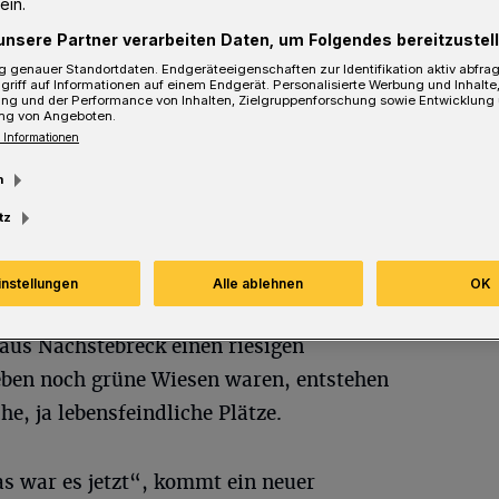
ein.
unsere Partner verarbeiten Daten, um Folgendes bereitzustell
 genauer Standortdaten. Endgeräteeigenschaften zur Identifikation aktiv abfra
griff auf Informationen auf einem Endgerät. Personalisierte Werbung und Inhalt
ung und der Performance von Inhalten, Zielgruppenforschung sowie Entwicklung
ng von Angeboten.
 Informationen
ch
 „Hotspot“ entwickelt. Gott sei Dank nicht
m
ttautos und Schrottplätze.
tz
entralen Friedhof für ganz Wuppertal in
instellungen
Alle ablehnen
OK
rde augenscheinlich ersetzt durch die
aus Nächstebreck einen riesigen
eben noch grüne Wiesen waren, entstehen
he, ja lebensfeindliche Plätze.
 war es jetzt“, kommt ein neuer