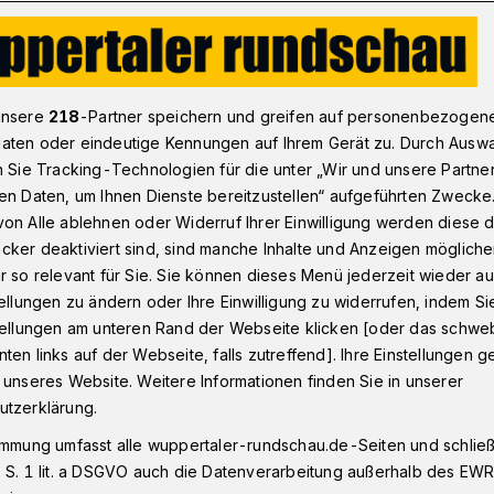
rgehen?
unsere
218
-Partner speichern und greifen auf personenbezogen
aten oder eindeutige Kennungen auf Ihrem Gerät zu. Durch Ausw
n Sie Tracking-Technologien für die unter „Wir und unsere Partne
k
en Daten, um Ihnen Dienste bereitzustellen“ aufgeführten Zwecke
weitergehen?
on Alle ablehnen oder Widerruf Ihrer Einwilligung werden diese de
cker deaktiviert sind, sind manche Inhalte und Anzeigen möglich
r so relevant für Sie. Sie können dieses Menü jederzeit wieder au
tellungen zu ändern oder Ihre Einwilligung zu widerrufen, indem Si
tebreck
stellungen am unteren Rand der Webseite klicken [oder das schw
ten links auf der Webseite, falls zutreffend]. Ihre Einstellungen g
 unseres Website. Weitere Informationen finden Sie in unserer
utzerklärung.
sezeit
immung umfasst alle wuppertaler-rundschau.de-Seiten und schließt
 S. 1 lit. a DSGVO auch die Datenverarbeitung außerhalb des EWR, 