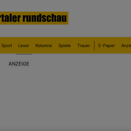
Sport
Leser
Kolumne
Spiele
Trauer
E-Paper
Anze