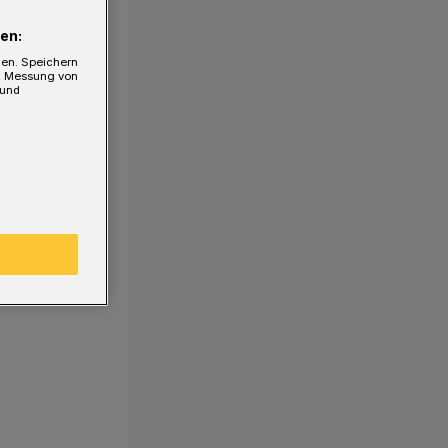
en:
gen. Speichern
e, Messung von
 und