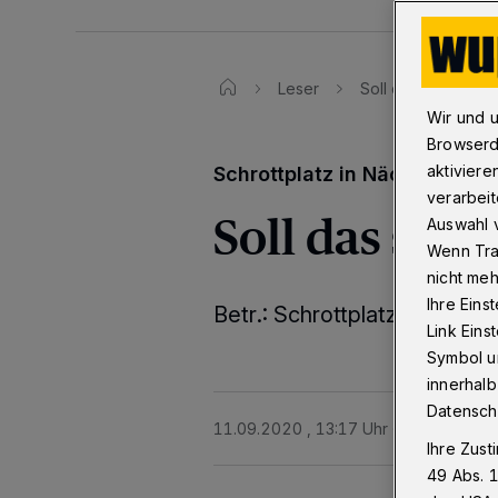
Leser
Soll das so weite
Wir und 
Browserd
aktiviere
Schrottplatz in Nächstebrec
verarbeit
Soll das so 
Auswahl v
Wenn Tra
nicht meh
Ihre Eins
Betr.: Schrottplatz in Nächs
Link Ein
Symbol un
innerhalb
Datensch
11.09.2020 , 13:17 Uhr
2 Minuten Le
Ihre Zust
49 Abs. 1