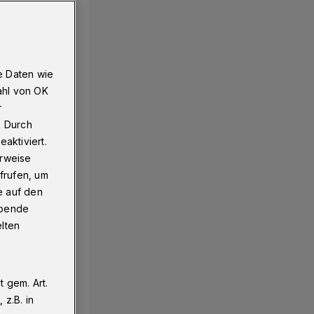
e Daten wie
ahl von OK
r
. Durch
aktiviert.
erweise
frufen, um
e auf den
ebende
elten
 gem. Art.
z.B. in