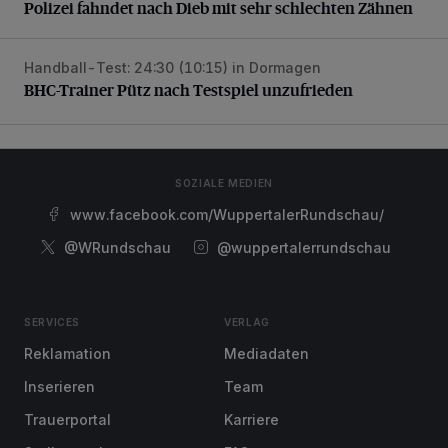
Polizei fahndet nach Dieb mit sehr schlechten Zähnen
Handball-Test: 24:30 (10:15) in Dormagen
BHC-Trainer Pütz nach Testspiel unzufrieden
BHC-Trainer Pütz nach Testspiel unzufrieden
SOZIALE MEDIEN
www.facebook.com/WuppertalerRundschau/
@WRundschau
@wuppertalerrundschau
SERVICES
VERLAG
Reklamation
Mediadaten
Inserieren
Team
Trauerportal
Karriere