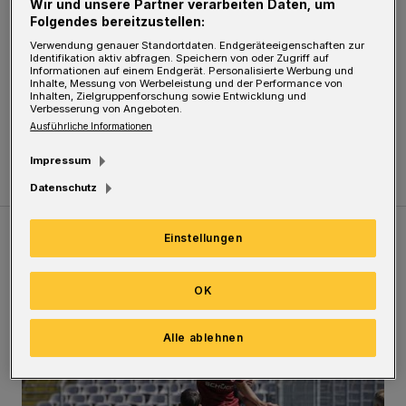
Schneidewind ja auch vertreten soll, sind doch
Wir und unsere Partner verarbeiten Daten, um
Folgendes bereitzustellen:
Themen wie ein solidarisches Bürgerticket
Verwendung genauer Standortdaten. Endgeräteeigenschaften zur
oder die Busspur auf der B7 schlicht ein rotes
Identifikation aktiv abfragen. Speichern von oder Zugriff auf
Informationen auf einem Endgerät. Personalisierte Werbung und
Tuch!
Inhalte, Messung von Werbeleistung und der Performance von
Inhalten, Zielgruppenforschung sowie Entwicklung und
Verbesserung von Angeboten.
Ausführliche Informationen
Haik Riedel
Impressum
Datenschutz
Einstellungen
Meistgelesen
Neueste Artikel
Zum Thema
OK
WSV: Übertragung im Barmer Bahnhof und klare Ansage
Alle ablehnen