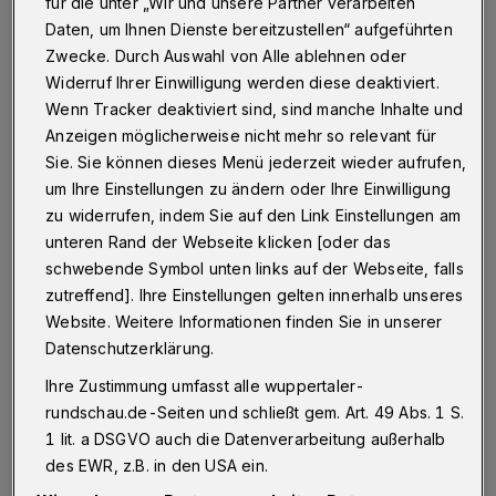
für die unter „Wir und unsere Partner verarbeiten
Betr.. „Grüne über Schneidewind: ‚Klar zur
Daten, um Ihnen Dienste bereitzustellen“ aufgeführten
Verkehrspolitik geäußert’“
Zwecke. Durch Auswahl von Alle ablehnen oder
Widerruf Ihrer Einwilligung werden diese deaktiviert.
Wenn Tracker deaktiviert sind, sind manche Inhalte und
Anzeigen möglicherweise nicht mehr so relevant für
09.09.2020 , 15:24 Uhr
Eine Minute Lesezeit
Sie. Sie können dieses Menü jederzeit wieder aufrufen,
um Ihre Einstellungen zu ändern oder Ihre Einwilligung
zu widerrufen, indem Sie auf den Link Einstellungen am
unteren Rand der Webseite klicken [oder das
schwebende Symbol unten links auf der Webseite, falls
zutreffend]. Ihre Einstellungen gelten innerhalb unseres
D
Website. Weitere Informationen finden Sie in unserer
iese Spitzen gegen Mucke sind doch in
Datenschutzerklärung.
diesem Zusammenhang eher billige, um
Ihre Zustimmung umfasst alle wuppertaler-
nicht zu sagen peinliche Wahlkampf-Rhetorik.
rundschau.de-Seiten und schließt gem. Art. 49 Abs. 1 S.
1 lit. a DSGVO auch die Datenverarbeitung außerhalb
Für einen großen Teil der CDU-Wähler, die
des EWR, z.B. in den USA ein.