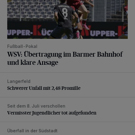
Fußball-Pokal
WSV: Übertragung im Barmer Bahnhof
und klare Ansage
Langerfeld
Schwerer Unfall mit 2,48 Promille
Schwerer Unfall mit 2,48 Promille
Seit dem 8. Juli verschollen
Vermisster Jugendlicher tot aufgefunden
Vermisster Jugendlicher tot aufgefunden
Überfall in der Südstadt
Polizei fahndet nach Dieb mit sehr schlechten Zähnen