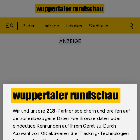
Bilder
Umfrage
Lokales
Stadtteile
Sport
Le
Leser
Peinliche Wahlkampf-Rhetorik
Wir und unsere
218
-Partner speichern und greifen auf
Diskussionen über Verkehrspolitik
personenbezogene Daten wie Browserdaten oder
eindeutige Kennungen auf Ihrem Gerät zu. Durch
Peinliche Wahlkampf-Rhetorik
Auswahl von OK aktivieren Sie Tracking-Technologien