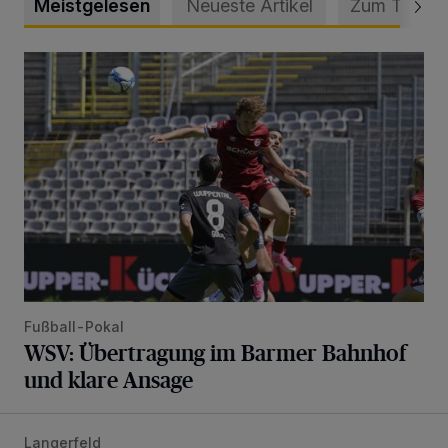
Meistgelesen
Neueste Artikel
Zum Thema
WSV: Übertragung im Barmer Bahnhof und klare Ansage
Fußball-Pokal
WSV: Übertragung im Barmer Bahnhof
und klare Ansage
Langerfeld
Schwerer Unfall mit 2,48 Promille