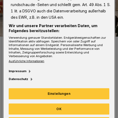
rundschau.de-Seiten und schließt gem. Art. 49 Abs. 1 S.
1 lit. a DSGVO auch die Datenverarbeitung außerhalb
des EWR, z.B. in den USA ein.
Wir und unsere Partner verarbeiten Daten, um
Folgendes bereitzustellen:
Verwendung genauer Standortdaten. Endgeräteeigenschaften zur
Identifikation aktiv abfragen. Speichern von oder Zugriff auf
Gruppenfoto mit Prof. Uwe Schneidewind und den Ronsdorfer
Informationen auf einem Endgerät. Personalisierte Werbung und
CDU-Mitgliedern.
Inhalte, Messung von Werbeleistung und der Performance von
Foto: CDU
Inhalten, Zielgruppenforschung sowie Entwicklung und
Verbesserung von Angeboten.
Ausführliche Informationen
Impressum
Datenschutz
Ziel sei es gewesen, mit dem OB-Kandidaten
„die anstehenden Aufgaben und
Einstellungen
Herausforderungen bis zur Wahl im
September zu besprechen“, so die CDU.
OK
Wichtig sei, „dass die Stadtbezirke nicht nur