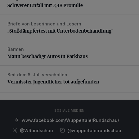
Schwerer Unfall mit 2,48 Promille
Briefe von Leserinnen und Lesern
„Stoßdämpfertest mit Unterbodenbehandlung“
„Stoßdämpfertest mit Unterbodenbehandlung“
Barmen
Mann beschädigt Autos in Parkhaus
Mann beschädigt Autos in Parkhaus
Seit dem 8. Juli verschollen
Vermisster Jugendlicher tot aufgefunden
Vermisster Jugendlicher tot aufgefunden
SOZIALE MEDIEN
www.facebook.com/WuppertalerRundschau/
@WRundschau
@wuppertalerrundschau