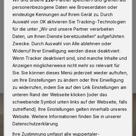
Südhöhen
personenbezogene Daten wie Browserdaten oder
eindeutige Kennungen auf Ihrem Gerät zu. Durch
Wuppertal
·
Einen Tag nachdem ihn CDU und Grüne
Auswahl von OK aktivieren Sie Tracking-Technologien
zum Kandidaten für die Oberbürgermeister-Wahl mit
mehr als 85 Prozent der Stimmen nominiert hatten, traf
für die unter „Wir und unsere Partner verarbeiten
sich Prof. Dr. Uwe Schneidewind am Samstag (8.
Daten, um Ihnen Dienste bereitzustellen“ aufgeführten
Februar 2020) mit Mitgliedern der Ronsdorfer CDU.
Zwecke. Durch Auswahl von Alle ablehnen oder
Widerruf Ihrer Einwilligung werden diese deaktiviert.
Wenn Tracker deaktiviert sind, sind manche Inhalte und
Anzeigen möglicherweise nicht mehr so relevant für
10.02.2020 , 12:01 Uhr
Eine Minute Lesezeit
Sie. Sie können dieses Menü jederzeit wieder aufrufen,
um Ihre Einstellungen zu ändern oder Ihre Einwilligung
zu widerrufen, indem Sie auf den Link Einstellungen am
unteren Rand der Webseite klicken [oder das
schwebende Symbol unten links auf der Webseite, falls
zutreffend]. Ihre Einstellungen gelten innerhalb unseres
Website. Weitere Informationen finden Sie in unserer
Datenschutzerklärung.
Ihre Zustimmung umfasst alle wuppertaler-