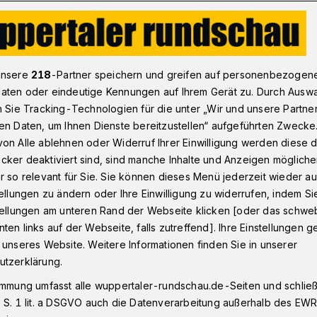
Stadt Wuppertal kalkt in Ronsdorfer Anlagen und im Nöllenhammer
unsere
218
-Partner speichern und greifen auf personenbezogen
aten oder eindeutige Kennungen auf Ihrem Gerät zu. Durch Ausw
n Sie Tracking-Technologien für die unter „Wir und unsere Partne
r
en Daten, um Ihnen Dienste bereitzustellen“ aufgeführten Zwecke
in Ronsdorfer
on Alle ablehnen oder Widerruf Ihrer Einwilligung werden diese de
cker deaktiviert sind, sind manche Inhalte und Anzeigen möglich
 im Nöllenhammer
r so relevant für Sie. Sie können dieses Menü jederzeit wieder au
tellungen zu ändern oder Ihre Einwilligung zu widerrufen, indem Si
stellungen am unteren Rand der Webseite klicken [oder das schw
ten links auf der Webseite, falls zutreffend]. Ihre Einstellungen g
 Herbst wieder Kalkungen der
 unseres Website. Weitere Informationen finden Sie in unserer
 Hubschrauber werden diesmal die
utzerklärung.
r Wald im Nöllenhammer Bachtal gegen
immung umfasst alle wuppertaler-rundschau.de-Seiten und schließt
ns behandelt.
 S. 1 lit. a DSGVO auch die Datenverarbeitung außerhalb des EWR, 