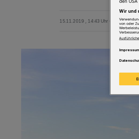
den USA 
Wir und 
Verwendung
15.11.2019 , 14:43 Uhr
2 Minuten Le
von oder Zu
Werbeleist
Verbesseru
Ausführliche
Impressu
Datenschu
E