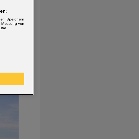
en:
gen. Speichern
e, Messung von
 und