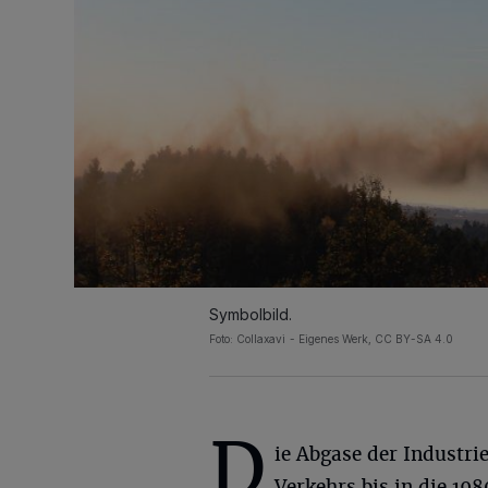
Symbolbild.
Foto: Collaxavi - Eigenes Werk, CC BY-SA 4.0
D
ie Abgase der Industri
Verkehrs bis in die 19