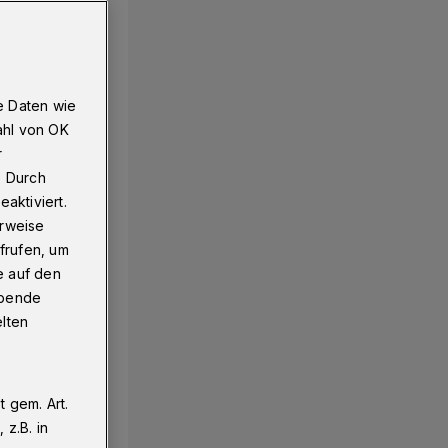
e Daten wie
ahl von OK
r
. Durch
aktiviert.
erweise
frufen, um
e auf den
ebende
elten
 gem. Art.
z.B. in