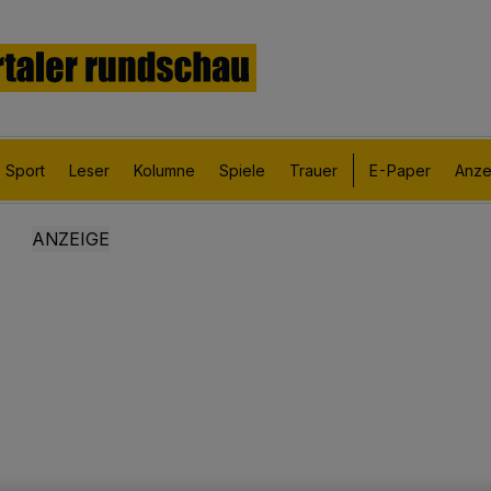
Sport
Leser
Kolumne
Spiele
Trauer
E-Paper
Anze