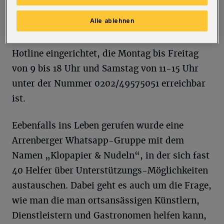
muss, um diese Dinge zu erledigen, sondern
Alle ablehnen
dies solidargemeinschaftlich erledigt wird.“
Dazu hat das Stadtteilbüro eine Telefon-
Hotline eingerichtet, die Montag bis Freitag
von 9 bis 18 Uhr und Samstag von 11-15 Uhr
unter der Nummer 0202/49575051 erreichbar
ist.
Eebenfalls ins Leben gerufen wurde eine
Arrenberger Whatsapp-Gruppe mit dem
Namen „Klopapier & Nudeln“, in der sich fast
40 Helfer über Unterstützungs-Möglichkeiten
austauschen. Dabei geht es auch um die Frage,
wie man die man ortsansässigen Künstlern,
Dienstleistern und Gastronomen helfen kann,