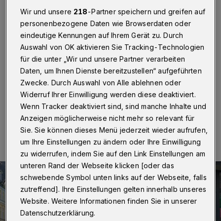
Hilfsleistungen
Wir und unsere
218
-Partner speichern und greifen auf
personenbezogene Daten wie Browserdaten oder
Arrenberg
·
Das Stadtteilbüro „Aufbruch am
eindeutige Kennungen auf Ihrem Gerät zu. Durch
Arrenberg“ möchte freigewordene Kapazitäten nutzen,
um Nachbarn im Quartier zu helfen,die wegen ihres
Auswahl von OK aktivieren Sie Tracking-Technologien
Alters, Erkrankungen oder aus anderen Gründen nicht
für die unter „Wir und unsere Partner verarbeiten
die Möglichkeit haben, alltägliche Dinge wie Einkäufe
Daten, um Ihnen Dienste bereitzustellen“ aufgeführten
und ähnliches zu erledigen.
Zwecke. Durch Auswahl von Alle ablehnen oder
Widerruf Ihrer Einwilligung werden diese deaktiviert.
Wenn Tracker deaktiviert sind, sind manche Inhalte und
18.03.2020 , 15:08 Uhr
Eine Minute Lesezeit
Anzeigen möglicherweise nicht mehr so relevant für
Sie. Sie können dieses Menü jederzeit wieder aufrufen,
um Ihre Einstellungen zu ändern oder Ihre Einwilligung
zu widerrufen, indem Sie auf den Link Einstellungen am
unteren Rand der Webseite klicken [oder das
schwebende Symbol unten links auf der Webseite, falls
zutreffend]. Ihre Einstellungen gelten innerhalb unseres
Website. Weitere Informationen finden Sie in unserer
Datenschutzerklärung.