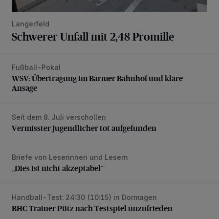
Langerfeld
Schwerer Unfall mit 2,48 Promille
Fußball-Pokal
WSV: Übertragung im Barmer Bahnhof und klare Ansage
WSV: Übertragung im Barmer Bahnhof und klare
Ansage
Seit dem 8. Juli verschollen
Vermisster Jugendlicher tot aufgefunden
Vermisster Jugendlicher tot aufgefunden
Briefe von Leserinnen und Lesern
„Dies ist nicht akzeptabel“
„Dies ist nicht akzeptabel“
Handball-Test: 24:30 (10:15) in Dormagen
BHC-Trainer Pütz nach Testspiel unzufrieden
BHC-Trainer Pütz nach Testspiel unzufrieden