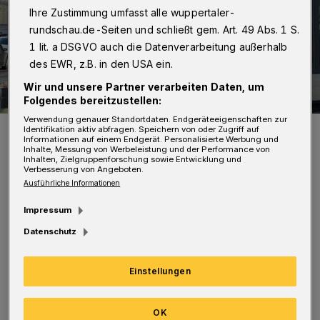
Ihre Zustimmung umfasst alle wuppertaler-
rundschau.de-Seiten und schließt gem. Art. 49 Abs. 1 S.
1 lit. a DSGVO auch die Datenverarbeitung außerhalb
des EWR, z.B. in den USA ein.
Wir und unsere Partner verarbeiten Daten, um
Folgendes bereitzustellen:
Verwendung genauer Standortdaten. Endgeräteeigenschaften zur
Das Team des Stadtteilbüros koordiniert jetzt die Hilfsaktionen am
Identifikation aktiv abfragen. Speichern von oder Zugriff auf
Arrenberg.
Informationen auf einem Endgerät. Personalisierte Werbung und
Inhalte, Messung von Werbeleistung und der Performance von
Foto: AAA
Inhalten, Zielgruppenforschung sowie Entwicklung und
Verbesserung von Angeboten.
Ausführliche Informationen
Impressum
Datenschutz
„An dieser Stelle möchten wir Hilfe zur
Selbsthilfe vermitteln“, erklärt die
Einstellungen
Geschäftsführerin Antje Wiegand. „Unser
Gedanke ist der, dass nicht jeder Einzelne raus
OK