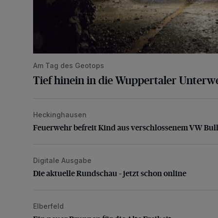
Am Tag des Geotops
Tief hinein in die Wuppertaler Unterwe
Heckinghausen
Feuerwehr befreit Kind aus verschlossenem VW Bulli
Feuerwehr befreit Kind aus verschlossenem VW Bull
Digitale Ausgabe
Die aktuelle Rundschau – jetzt schon online
Die aktuelle Rundschau – jetzt schon online
Elberfeld
Ein neuer Brunnen für die Alte Freiheit