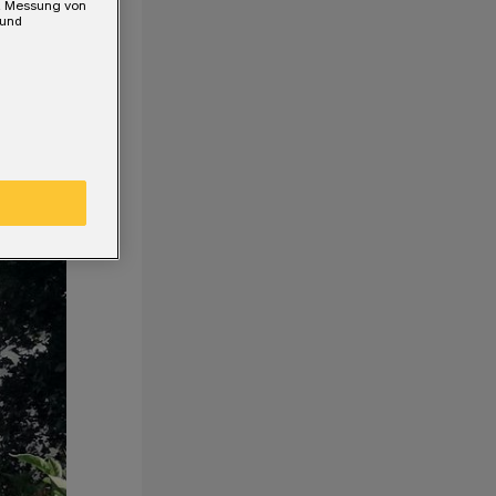
e, Messung von
 und