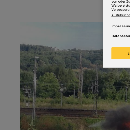
von oder Zu
Werbeleist
Verbesseru
Ausführliche
Impressu
Datenschu
E