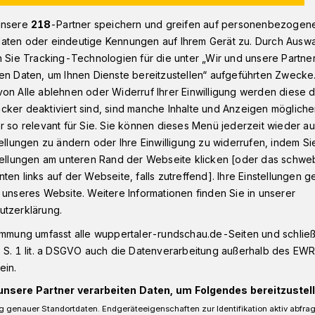
unsere
218
-Partner speichern und greifen auf personenbezogen
aten oder eindeutige Kennungen auf Ihrem Gerät zu. Durch Ausw
onnborn
Waldbrand im Rappenweg
n Sie Tracking-Technologien für die unter „Wir und unsere Partne
en Daten, um Ihnen Dienste bereitzustellen“ aufgeführten Zwecke
on Alle ablehnen oder Widerruf Ihrer Einwilligung werden diese de
cker deaktiviert sind, sind manche Inhalte und Anzeigen möglich
r so relevant für Sie. Sie können dieses Menü jederzeit wieder au
im Rappenweg
tellungen zu ändern oder Ihre Einwilligung zu widerrufen, indem Si
stellungen am unteren Rand der Webseite klicken [oder das schw
ten links auf der Webseite, falls zutreffend]. Ihre Einstellungen g
 unseres Website. Weitere Informationen finden Sie in unserer
nd (31. Juli 2018) kam es um 22 Uhr im
utzerklärung.
nd. Die Feuerwehr und die Freiwillige
reren Löschfahrzeugen aus.
immung umfasst alle wuppertaler-rundschau.de-Seiten und schließt
 S. 1 lit. a DSGVO auch die Datenverarbeitung außerhalb des EWR, 
ein.
unsere Partner verarbeiten Daten, um Folgendes bereitzustell
Lesezeit
 genauer Standortdaten. Endgeräteeigenschaften zur Identifikation aktiv abfra