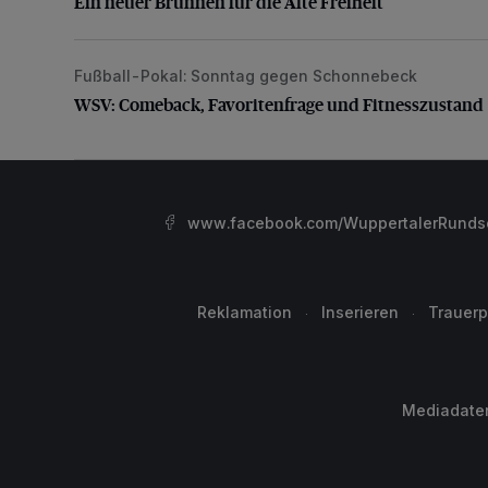
Ein neuer Brunnen für die Alte Freiheit
Fußball-Pokal: Sonntag gegen Schonnebeck
WSV: Comeback, Favoritenfrage und Fitnesszustan
WSV: Comeback, Favoritenfrage und Fitnesszustand
www.facebook.com/WuppertalerRunds
Reklamation
Inserieren
Trauerp
Mediadate