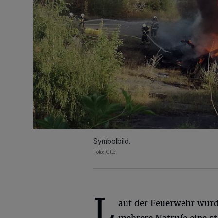
Symbolbild.
Foto: Otte
L
aut der Feuerwehr wur
mehrere Notrufe eine st