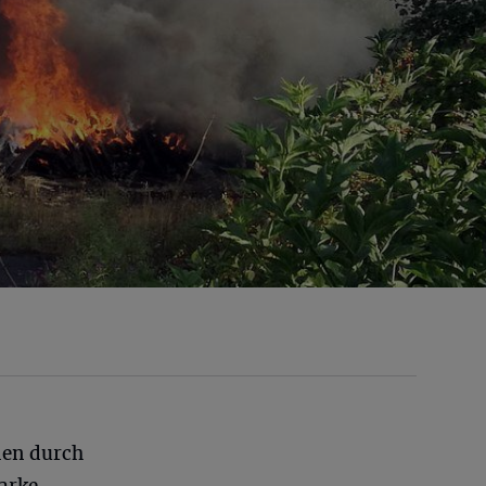
den durch
arke