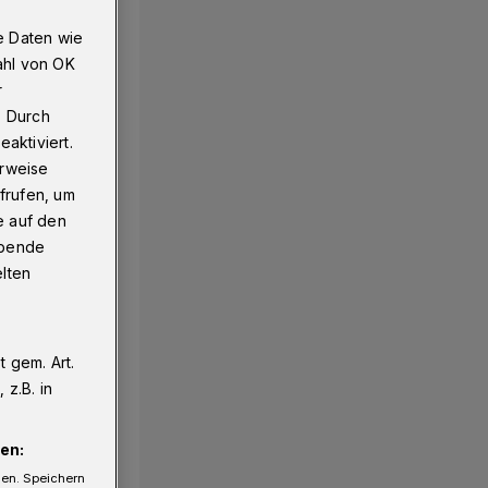
e Daten wie
ahl von OK
r
. Durch
aktiviert.
erweise
frufen, um
e auf den
ebende
elten
 gem. Art.
z.B. in
en:
gen. Speichern