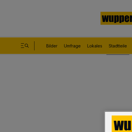
Bilder
Umfrage
Lokales
Stadtteile