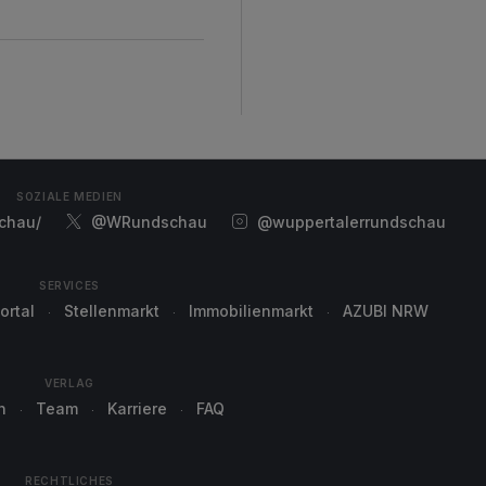
d
SOZIALE MEDIEN
chau/
@WRundschau
@wuppertalerrundschau
SERVICES
ortal
Stellenmarkt
Immobilienmarkt
AZUBI NRW
VERLAG
n
Team
Karriere
FAQ
RECHTLICHES