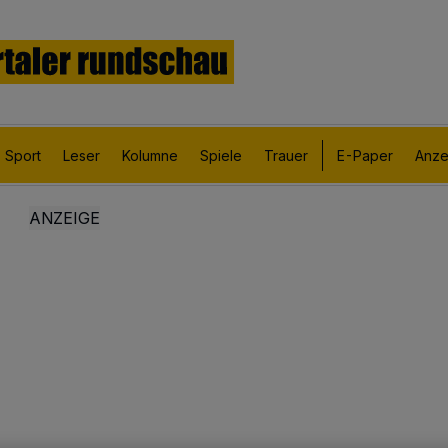
Sport
Leser
Kolumne
Spiele
Trauer
E-Paper
Anze