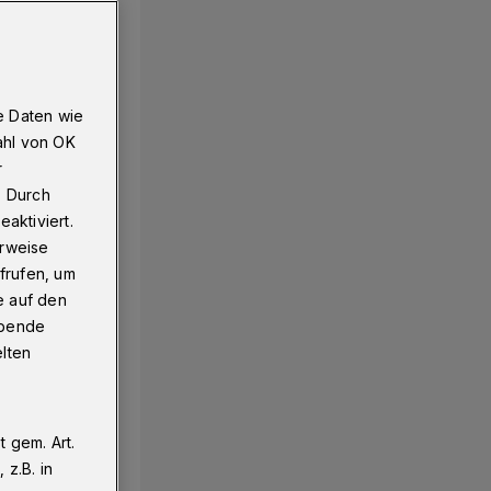
mber gefeiert
e Daten wie
ahl von OK
r
. Durch
aktiviert.
erweise
frufen, um
e auf den
ebende
elten
 gem. Art.
z.B. in