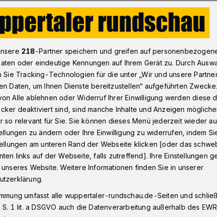
onnborn
Vohwinkel Wuppertal: Auch ohne Trödel wird im Septe
unsere
218
-Partner speichern und greifen auf personenbezogen
aten oder eindeutige Kennungen auf Ihrem Gerät zu. Durch Ausw
n Sie Tracking-Technologien für die unter „Wir und unsere Partne
schaftsfest
en Daten, um Ihnen Dienste bereitzustellen“ aufgeführten Zwecke
ödel wird kräftig
on Alle ablehnen oder Widerruf Ihrer Einwilligung werden diese de
cker deaktiviert sind, sind manche Inhalte und Anzeigen möglich
r so relevant für Sie. Sie können dieses Menü jederzeit wieder au
tellungen zu ändern oder Ihre Einwilligung zu widerrufen, indem Si
stellungen am unteren Rand der Webseite klicken [oder das schw
ten links auf der Webseite, falls zutreffend]. Ihre Einstellungen g
se für den Vohwinkel-Tag der „Aktion V“
 unseres Website. Weitere Informationen finden Sie in unserer
ossen. Der Stadtteil freut sich trotz
utzerklärung.
auf ein kunterbuntes Fest-Wochenende
immung umfasst alle wuppertaler-rundschau.de-Seiten und schließt
 S. 1 lit. a DSGVO auch die Datenverarbeitung außerhalb des EWR, 