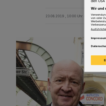
den USA 
Wir und 
Verwendung
23.08.2019 , 10:00 Uhr
2 Minuten Le
von oder Zu
Werbeleist
Verbesseru
Ausführliche
Impressu
Datenschu
E