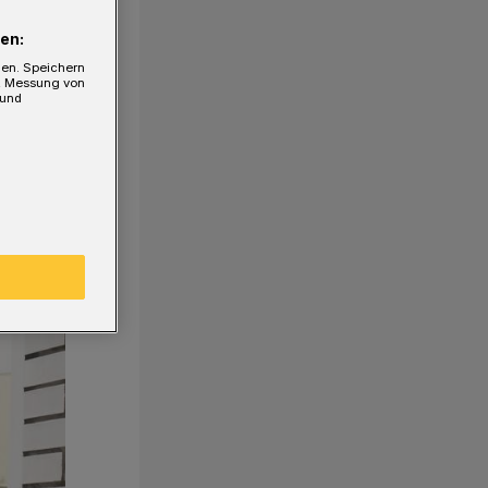
en:
gen. Speichern
e, Messung von
 und