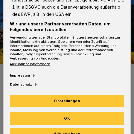
1 lit. a DSGVO auch die Datenverarbeitung außerhalb
des EWR, z.B. in den USA ein.
Wir und unsere Partner verarbeiten Daten, um
Folgendes bereitzustellen:
Verwendung genauer Standortdaten. Endgeräteeigenschaften zur
Identifikation aktiv abfragen. Speichern von oder Zugriff auf
Informationen auf einem Endgerät. Personalisierte Werbung und
Inhalte, Messung von Werbeleistung und der Performance von
Inhalten, Zielgruppenforschung sowie Entwicklung und
Verbesserung von Angeboten.
Ausführliche Informationen
Die Schwebebahn in Vohwinkel.
Impressum
Foto: Achim Otto
Datenschutz
Einstellungen
Grund dafür ist eine Kabelstörung im
OK
Kreuzungsbereich von der Vohwinkeler Straße
und der Straße Zur Langen Brücke. Die WSW
Alle ablehnen