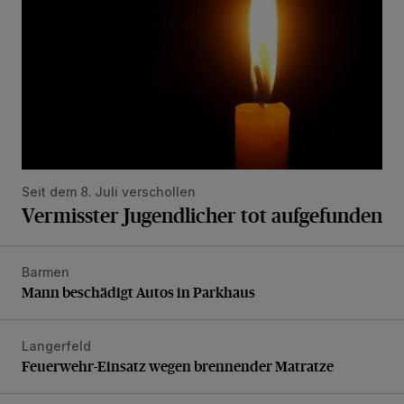
Seit dem 8. Juli verschollen
Vermisster Jugendlicher tot aufgefunden
Barmen
Mann beschädigt Autos in Parkhaus
Mann beschädigt Autos in Parkhaus
Langerfeld
Feuerwehr-Einsatz wegen brennender Matratze
Feuerwehr-Einsatz wegen brennender Matratze