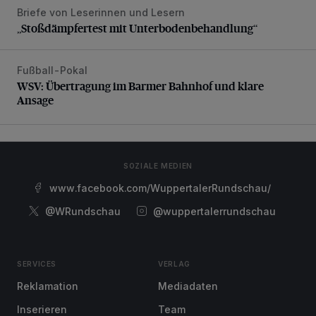
Briefe von Leserinnen und Lesern
„Stoßdämpfertest mit Unterbodenbehandlung“
„Stoßdämpfertest mit Unterbodenbehandlung“
Fußball-Pokal
WSV: Übertragung im Barmer Bahnhof und klare Ansage
WSV: Übertragung im Barmer Bahnhof und klare
Ansage
SOZIALE MEDIEN
www.facebook.com/WuppertalerRundschau/
@WRundschau
@wuppertalerrundschau
SERVICES
VERLAG
Reklamation
Mediadaten
Inserieren
Team