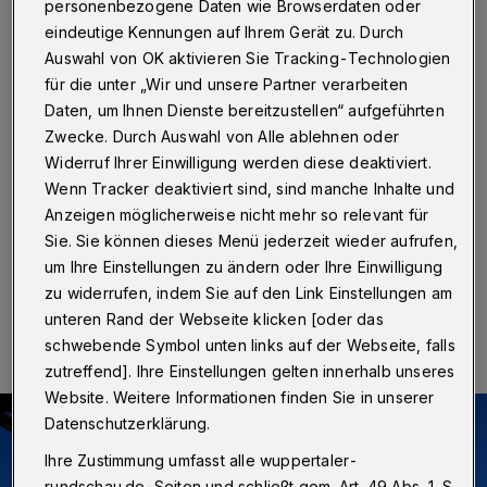
Schwebebahnstation
personenbezogene Daten wie Browserdaten oder
Vohwinkel verschoben
eindeutige Kennungen auf Ihrem Gerät zu. Durch
Auswahl von OK aktivieren Sie Tracking-Technologien
für die unter „Wir und unsere Partner verarbeiten
Wuppertal
·
Eigentlich wollten die WSW ab Mittwoch
Daten, um Ihnen Dienste bereitzustellen“ aufgeführten
(9. Oktober 2019) vor der Schwebebahnstation in
Zwecke. Durch Auswahl von Alle ablehnen oder
Vohwinkel eine neue Absperrung in eine Wasserleitung
einbauen. Einen Tag vor Beginn der Arbeiten verkünden
Widerruf Ihrer Einwilligung werden diese deaktiviert.
die WSW, dass die Baustelle um zwei Wochen
Wenn Tracker deaktiviert sind, sind manche Inhalte und
verschoben werden muss.
Anzeigen möglicherweise nicht mehr so relevant für
Sie. Sie können dieses Menü jederzeit wieder aufrufen,
um Ihre Einstellungen zu ändern oder Ihre Einwilligung
zu widerrufen, indem Sie auf den Link Einstellungen am
08.10.2019 , 10:17 Uhr
Eine Minute Lesezeit
unteren Rand der Webseite klicken [oder das
schwebende Symbol unten links auf der Webseite, falls
zutreffend]. Ihre Einstellungen gelten innerhalb unseres
Website. Weitere Informationen finden Sie in unserer
Datenschutzerklärung.
Ihre Zustimmung umfasst alle wuppertaler-
rundschau.de-Seiten und schließt gem. Art. 49 Abs. 1 S.