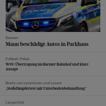
Barmen
Mann beschädigt Autos in Parkhaus
Fußball-Pokal
WSV: Übertragung im Barmer Bahnhof und klare Ansage
WSV: Übertragung im Barmer Bahnhof und klare
Ansage
Briefe von Leserinnen und Lesern
„Stoßdämpfertest mit Unterbodenbehandlung“
„Stoßdämpfertest mit Unterbodenbehandlung“
Langerfeld
Schwerer Unfall mit 2,48 Promille