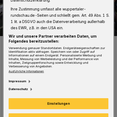
Datenschutzerklärung.
Ihre Zustimmung umfasst alle wuppertaler-
rundschau.de-Seiten und schließt gem. Art. 49 Abs. 1 S.
1 lit. a DSGVO auch die Datenverarbeitung außerhalb
des EWR, z.B. in den USA ein.
Wir und unsere Partner verarbeiten Daten, um
Foto: Christoph Petersen
Folgendes bereitzustellen:
Verwendung genauer Standortdaten. Endgeräteeigenschaften zur
Identifikation aktiv abfragen. Speichern von oder Zugriff auf
Informationen auf einem Endgerät. Personalisierte Werbung und
Inhalte, Messung von Werbeleistung und der Performance von
Inhalten, Zielgruppenforschung sowie Entwicklung und
Verbesserung von Angeboten.
Ausführliche Informationen
Laut Polizei hielt der Fahrer eines Autos, in
dem auch zwei Kinder saßen, gegen 17:15 Uhr
Impressum
auf Höhe der Farbmühle in Richtung Osten
Datenschutz
wegen einer roten Ampel an. Das erkannte der
Einstellungen
Fahrer eines Wagens aus dem Ennepe-Ruhr-
Kreis zu spät. Es kam zum Zusammenstoß.