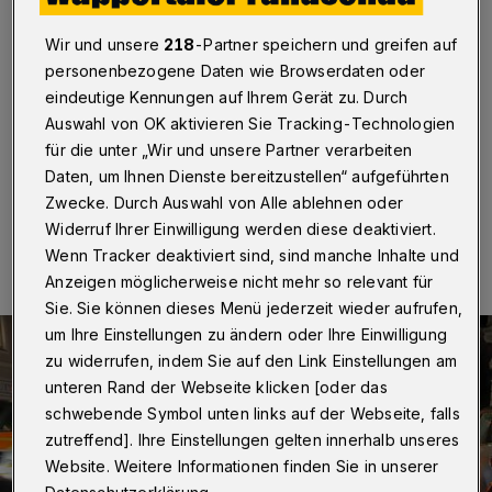
abgeschleppt
Wir und unsere
218
-Partner speichern und greifen auf
Wuppertal
·
Nach einem Verkehrsunfall am
personenbezogene Daten wie Browserdaten oder
Dienstagnachmittag (20. Dezember 2022) auf der
eindeutige Kennungen auf Ihrem Gerät zu. Durch
Friedrich-Engels-Allee (B 7) in Unterbarmen mussten
Auswahl von OK aktivieren Sie Tracking-Technologien
zwei Pkw abgeschleppt werden.
für die unter „Wir und unsere Partner verarbeiten
Daten, um Ihnen Dienste bereitzustellen“ aufgeführten
Zwecke. Durch Auswahl von Alle ablehnen oder
20.12.2022 , 19:23 Uhr
Eine Minute Lesezeit
Widerruf Ihrer Einwilligung werden diese deaktiviert.
Wenn Tracker deaktiviert sind, sind manche Inhalte und
Anzeigen möglicherweise nicht mehr so relevant für
Sie. Sie können dieses Menü jederzeit wieder aufrufen,
um Ihre Einstellungen zu ändern oder Ihre Einwilligung
zu widerrufen, indem Sie auf den Link Einstellungen am
unteren Rand der Webseite klicken [oder das
schwebende Symbol unten links auf der Webseite, falls
zutreffend]. Ihre Einstellungen gelten innerhalb unseres
Website. Weitere Informationen finden Sie in unserer