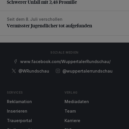
Schwerer Unfall mit 2,48 Promille
Seit dem 8. Juli verschollen
Vermisster Jugendlicher tot aufgefunden
Vermisster Jugendlicher tot aufgefunden
SOZIALE MEDIEN
www.facebook.com/WuppertalerRundschau/
@WRundschau
@wuppertalerrundschau
SERVICES
VERLAG
Reklamation
Mediadaten
Inserieren
Team
Trauerportal
Karriere