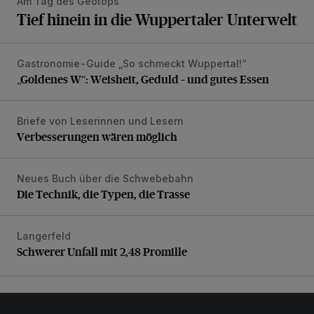
Am Tag des Geotops
Tief hinein in die Wuppertaler Unterwelt
Gastronomie-Guide „So schmeckt Wuppertal!“
„Goldenes W“: Weisheit, Geduld – und gutes Essen
„Goldenes W“: Weisheit, Geduld – und gutes Essen
Briefe von Leserinnen und Lesern
Verbesserungen wären möglich
Verbesserungen wären möglich
Neues Buch über die Schwebebahn
Die Technik, die Typen, die Trasse
Die Technik, die Typen, die Trasse
Langerfeld
Schwerer Unfall mit 2,48 Promille
Schwerer Unfall mit 2,48 Promille