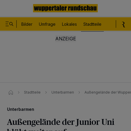
Bilder
Umfrage
Lokales
Stadtteile
Sport
Le
Stadtteile
Unterbarmen
Außengelände der Wuppertal
Unterbarmen
Außengelände der Junior Uni