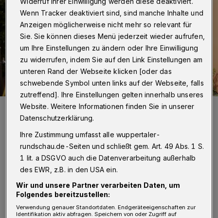
Widerruf Ihrer Einwilligung werden diese deaktiviert.
Wenn Tracker deaktiviert sind, sind manche Inhalte und
Anzeigen möglicherweise nicht mehr so relevant für
Sie. Sie können dieses Menü jederzeit wieder aufrufen,
um Ihre Einstellungen zu ändern oder Ihre Einwilligung
zu widerrufen, indem Sie auf den Link Einstellungen am
unteren Rand der Webseite klicken [oder das
schwebende Symbol unten links auf der Webseite, falls
zutreffend]. Ihre Einstellungen gelten innerhalb unseres
Auch Friederike Behrends (Vorsitzende der Geschäftsführung der
Website. Weitere Informationen finden Sie in unserer
Postcode Lotterie) half mit.
Datenschutzerklärung.
Foto: Anna Schwartz
Ihre Zustimmung umfasst alle wuppertaler-
rundschau.de-Seiten und schließt gem. Art. 49 Abs. 1 S.
1 lit. a DSGVO auch die Datenverarbeitung außerhalb
des EWR, z.B. in den USA ein.
D
Wir und unsere Partner verarbeiten Daten, um
en letzten Feinschliff sechs junge
Folgendes bereitzustellen:
Nachwuchsforscherinnen und -
Verwendung genauer Standortdaten. Endgeräteeigenschaften zur
forscher. Im Rahmen der offiziellen
Identifikation aktiv abfragen. Speichern von oder Zugriff auf