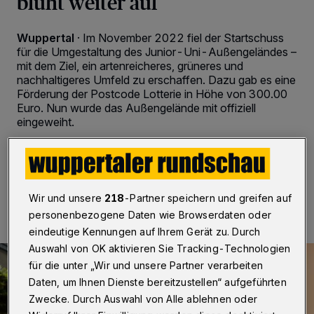
blüht weiter auf
Wuppertal
·
Im November 2022 fiel der Startschuss
für die Umgestaltung des Junior-Uni-Außengeländes –
mit dem Ziel, ein artenreicheres, grüneres und
nachhaltigeres Umfeld zu erschaffen. Dazu gab es eine
Förderung der Postcode Lotterie in Höhe von 300.00
Euro. Nun wurde das Außengelände mit offiziell
eingeweiht.
03.06.2023 , 17:00 Uhr
2 Minuten Lesezeit
Wir und unsere
218
-Partner speichern und greifen auf
personenbezogene Daten wie Browserdaten oder
eindeutige Kennungen auf Ihrem Gerät zu. Durch
Auswahl von OK aktivieren Sie Tracking-Technologien
für die unter „Wir und unsere Partner verarbeiten
Daten, um Ihnen Dienste bereitzustellen“ aufgeführten
Zwecke. Durch Auswahl von Alle ablehnen oder