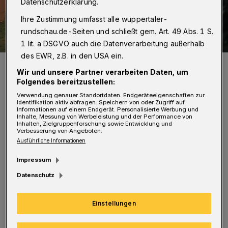
Datenschutzerklärung.
Ihre Zustimmung umfasst alle wuppertaler-
rundschau.de-Seiten und schließt gem. Art. 49 Abs. 1 S.
1 lit. a DSGVO auch die Datenverarbeitung außerhalb
des EWR, z.B. in den USA ein.
Die Feuerwehr bekam den Brand schnell unter Kontrolle.
Wir und unsere Partner verarbeiten Daten, um
Foto: Christoph Petersen
Folgendes bereitzustellen:
Verwendung genauer Standortdaten. Endgeräteeigenschaften zur
Identifikation aktiv abfragen. Speichern von oder Zugriff auf
Informationen auf einem Endgerät. Personalisierte Werbung und
Inhalte, Messung von Werbeleistung und der Performance von
Inhalten, Zielgruppenforschung sowie Entwicklung und
Verbesserung von Angeboten.
Ein Radfahrer hatte gegen 16:55 Uhr bemerkt,
Ausführliche Informationen
dass Rauch auch einer Garage drang. Er
Impressum
alarmierte die Bewohnerinnen und Bewohner,
Datenschutz
die das Gebäude selbständig verlassen
konnten. Die Feuerwehr rückte mit dem
Einstellungen
Löschzug Elberfeld und einem Fahrzeug des