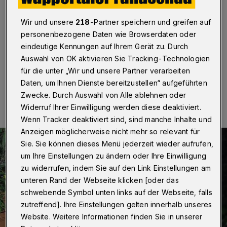
Wuppertal
·
In der Straße Am Elisabethheim musste
die Wuppertaler Feuerwehr am Freitagnachmittag (22.
Wir und unsere
218
-Partner speichern und greifen auf
Dezember 2023) einen Brand in einer Garage eines
personenbezogene Daten wie Browserdaten oder
Einfamilienhauses löschen.
eindeutige Kennungen auf Ihrem Gerät zu. Durch
Auswahl von OK aktivieren Sie Tracking-Technologien
für die unter „Wir und unsere Partner verarbeiten
23.12.2023 , 13:00 Uhr
Eine Minute Lesezeit
Daten, um Ihnen Dienste bereitzustellen“ aufgeführten
Zwecke. Durch Auswahl von Alle ablehnen oder
Widerruf Ihrer Einwilligung werden diese deaktiviert.
Wenn Tracker deaktiviert sind, sind manche Inhalte und
Anzeigen möglicherweise nicht mehr so relevant für
Sie. Sie können dieses Menü jederzeit wieder aufrufen,
um Ihre Einstellungen zu ändern oder Ihre Einwilligung
zu widerrufen, indem Sie auf den Link Einstellungen am
unteren Rand der Webseite klicken [oder das
schwebende Symbol unten links auf der Webseite, falls
zutreffend]. Ihre Einstellungen gelten innerhalb unseres
Website. Weitere Informationen finden Sie in unserer