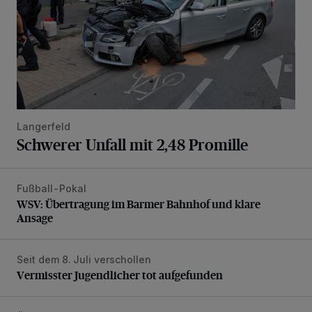
Langerfeld
Schwerer Unfall mit 2,48 Promille
Fußball-Pokal
WSV: Übertragung im Barmer Bahnhof und klare Ansage
WSV: Übertragung im Barmer Bahnhof und klare
Ansage
Seit dem 8. Juli verschollen
Vermisster Jugendlicher tot aufgefunden
Vermisster Jugendlicher tot aufgefunden