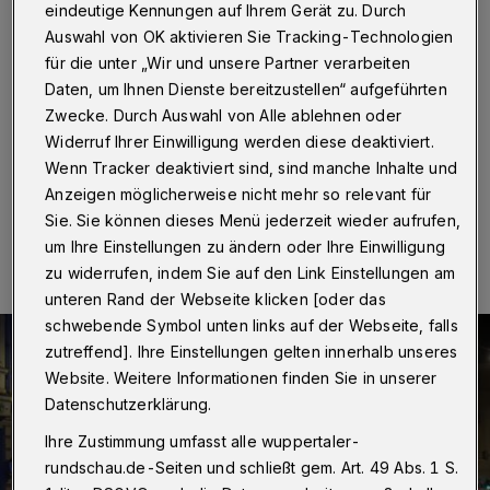
Mittelstreifen
eindeutige Kennungen auf Ihrem Gerät zu. Durch
Auswahl von OK aktivieren Sie Tracking-Technologien
Wuppertal
·
Auf der Uellendahler Straße hat sich am
für die unter „Wir und unsere Partner verarbeiten
Freitagabend (13. November 2020) ein Lkw auf einem
Daten, um Ihnen Dienste bereitzustellen“ aufgeführten
Mittelstreifen festgefahren, der beide Richtungsspuren
Zwecke. Durch Auswahl von Alle ablehnen oder
voneinander trennt.
Widerruf Ihrer Einwilligung werden diese deaktiviert.
Wenn Tracker deaktiviert sind, sind manche Inhalte und
Anzeigen möglicherweise nicht mehr so relevant für
13.11.2020 , 22:43 Uhr
Eine Minute Lesezeit
Sie. Sie können dieses Menü jederzeit wieder aufrufen,
um Ihre Einstellungen zu ändern oder Ihre Einwilligung
zu widerrufen, indem Sie auf den Link Einstellungen am
unteren Rand der Webseite klicken [oder das
schwebende Symbol unten links auf der Webseite, falls
zutreffend]. Ihre Einstellungen gelten innerhalb unseres
Website. Weitere Informationen finden Sie in unserer
Datenschutzerklärung.
Ihre Zustimmung umfasst alle wuppertaler-
rundschau.de-Seiten und schließt gem. Art. 49 Abs. 1 S.