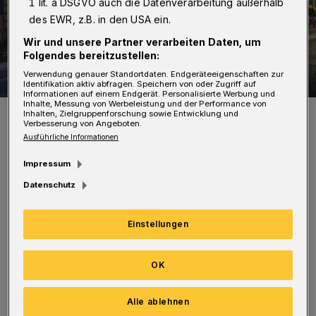
1 lit. a DSGVO auch die Datenverarbeitung außerhalb
des EWR, z.B. in den USA ein.
Wir und unsere Partner verarbeiten Daten, um
Folgendes bereitzustellen:
Verwendung genauer Standortdaten. Endgeräteeigenschaften zur
Identifikation aktiv abfragen. Speichern von oder Zugriff auf
Informationen auf einem Endgerät. Personalisierte Werbung und
Inhalte, Messung von Werbeleistung und der Performance von
Der Lkw kam nicht weiter.
Inhalten, Zielgruppenforschung sowie Entwicklung und
Verbesserung von Angeboten.
Foto: Christoph Petersen
Ausführliche Informationen
Impressum
Datenschutz
Eine Spezialfirma musste den Lkw auf Höhe
Einstellungen
der Saarstraße aus seiner misslichen Lage
befreien. Der Fahrer war ortsunkundig. Ob er
OK
alkoholisiert war, wollte die Polizei
überprüfen.
Alle ablehnen