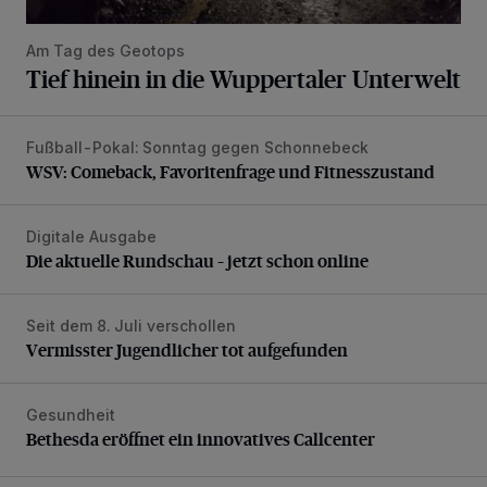
Am Tag des Geotops
Tief hinein in die Wuppertaler Unterwelt
Fußball-Pokal: Sonntag gegen Schonnebeck
WSV: Comeback, Favoritenfrage und Fitnesszustand
WSV: Comeback, Favoritenfrage und Fitnesszustand
Digitale Ausgabe
Die aktuelle Rundschau – jetzt schon online
Die aktuelle Rundschau – jetzt schon online
Seit dem 8. Juli verschollen
Vermisster Jugendlicher tot aufgefunden
Vermisster Jugendlicher tot aufgefunden
Gesundheit
Bethesda eröffnet ein innovatives Callcenter
Bethesda eröffnet ein innovatives Callcenter