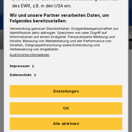
des EWR, z.B. in den USA ein.
Wir und unsere Partner verarbeiten Daten, um
Folgendes bereitzustellen:
Verwendung genauer Standortdaten. Endgeräteeigenschaften zur
Identifikation aktiv abfragen. Speichern von oder Zugriff auf
Informationen auf einem Endgerät. Personalisierte Werbung und
Inhalte, Messung von Werbeleistung und der Performance von
Inhalten, Zielgruppenforschung sowie Entwicklung und
Verbesserung von Angeboten.
Ausführliche Informationen
Symbolbild.
Foto: Jochen Tack
Impressum
Datenschutz
Einstellungen
Wegen der räumlichen Nähe geht die Polizei
davon aus, dass es sich um den oder dieselben
OK
Täter handelt. Es entstand ein Sachschaden in
Alle ablehnen
Höhe von rund 2,000 Euro. Die Polizei bittet