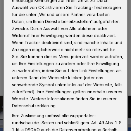
mehrere Autos
eindeutige Kennungen auf Ihrem Gerät zu. Durch
Auswahl von OK aktivieren Sie Tracking-Technologien
für die unter „Wir und unsere Partner verarbeiten
Wuppertal
·
In der Schönebecker Straße in Barmen
sind im Laufe des Wochenendes (24. bis 26. Mai
Daten, um Ihnen Dienste bereitzustellen“ aufgeführten
2019) fünf geparkte Autos beschädigt worden.
Zwecke. Durch Auswahl von Alle ablehnen oder
Unbekannte hatten die Außenspiegel abgerissen oder
Widerruf Ihrer Einwilligung werden diese deaktiviert.
abgetreten. An einem weiteren Fahrzeug wurde der
Wenn Tracker deaktiviert sind, sind manche Inhalte und
Lack zerkratzt.
Anzeigen möglicherweise nicht mehr so relevant für
Sie. Sie können dieses Menü jederzeit wieder aufrufen,
um Ihre Einstellungen zu ändern oder Ihre Einwilligung
27.05.2019 , 17:12 Uhr
Eine Minute Lesezeit
zu widerrufen, indem Sie auf den Link Einstellungen am
unteren Rand der Webseite klicken [oder das
schwebende Symbol unten links auf der Webseite, falls
zutreffend]. Ihre Einstellungen gelten innerhalb unseres
Website. Weitere Informationen finden Sie in unserer
Datenschutzerklärung.
Ihre Zustimmung umfasst alle wuppertaler-
rundschau.de-Seiten und schließt gem. Art. 49 Abs. 1 S.
1 lit. a DSGVO auch die Datenverarbeitung außerhalb