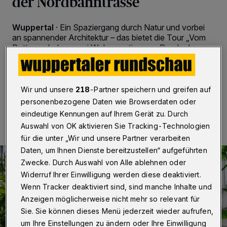
der Nordbahntrasse
Wuppertal
·
Ein Spaziergang durch Natur und vorbei
an spannender Architektur – das bietet die Tour „Vom
Rott zum Loh - zwei Wohnquartiere am Rande der
Nordbahntrasse“ am Sonntag (7. Juni 2026)
Wir und unsere
218
-Partner speichern und greifen auf
02.06.2026 , 12:30 Uhr
Eine Minute Lesezeit
personenbezogene Daten wie Browserdaten oder
eindeutige Kennungen auf Ihrem Gerät zu. Durch
Auswahl von OK aktivieren Sie Tracking-Technologien
für die unter „Wir und unsere Partner verarbeiten
Daten, um Ihnen Dienste bereitzustellen“ aufgeführten
Zwecke. Durch Auswahl von Alle ablehnen oder
Widerruf Ihrer Einwilligung werden diese deaktiviert.
Wenn Tracker deaktiviert sind, sind manche Inhalte und
Anzeigen möglicherweise nicht mehr so relevant für
Sie. Sie können dieses Menü jederzeit wieder aufrufen,
um Ihre Einstellungen zu ändern oder Ihre Einwilligung