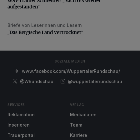
WSV-Trainer Schneider: „Nach 0:3 wieder
aufgestanden“
Briefe von Leserinnen und Lesern
„Das Bergische Land vertrocknet“
„Das Bergische Land vertrocknet“
SOZIALE MEDIEN
www.facebook.com/WuppertalerRundschau/
@WRundschau
@wuppertalerrundschau
SERVICES
VERLAG
Reklamation
Mediadaten
Inserieren
Team
Trauerportal
Karriere