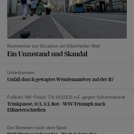
Kommentar zur Situation am Elberfelder Wall
Ein Unzustand und Skandal
Unterbarmen
Unfall durch gewagtes Wendemanöver auf der B7
Unfall durch gewagtes Wendemanöver auf der B7
Fußball-NR-Pokal: 7:6 (0:2/3:3) n.E. gegen Schonnebeck
Trinkpause, 0:3, 3:3, Rot – WSV-Triumph nach Elfmetersc
Trinkpause, 0:3, 3:3, Rot – WSV-Triumph nach
Elfmeterschießen
Die Stimmen nach dem Spiel
WSV-Trainer Schneider: „Nach 0:3 wieder aufgestanden“