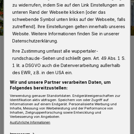
zu widerrufen, indem Sie auf den Link Einstellungen am
unteren Rand der Webseite klicken [oder das
schwebende Symbol unten links auf der Webseite, falls
zutreffend]. Ihre Einstellungen gelten innerhalb unseres
Website. Weitere Informationen finden Sie in unserer
Datenschutzerklärung.
Blick ins Quartier.
Foto: Achim Otto
Ihre Zustimmung umfasst alle wuppertaler-
rundschau.de-Seiten und schließt gem. Art. 49 Abs. 1 S.
1 lit. a DSGVO auch die Datenverarbeitung außerhalb
des EWR, z.B. in den USA ein.
S
Wir und unsere Partner verarbeiten Daten, um
ie startet um 11 Uhr an der Sanderstraße
Folgendes bereitzustellen:
und führt zunächst über den
Verwendung genauer Standortdaten. Endgeräteeigenschaften zur
Identifikation aktiv abfragen. Speichern von oder Zugriff auf
Schönebecker Busch zum sehenswerten
Informationen auf einem Endgerät. Personalisierte Werbung und
Inhalte, Messung von Werbeleistung und der Performance von
Waldhof. Denn die Häuser am Waldhof, die in
Inhalten, Zielgruppenforschung sowie Entwicklung und
Verbesserung von Angeboten.
den Jahren 1927/1928 entstanden sind und die
Ausführliche Informationen
sich um einen langgezogenen, mit Bäumen
Impressum