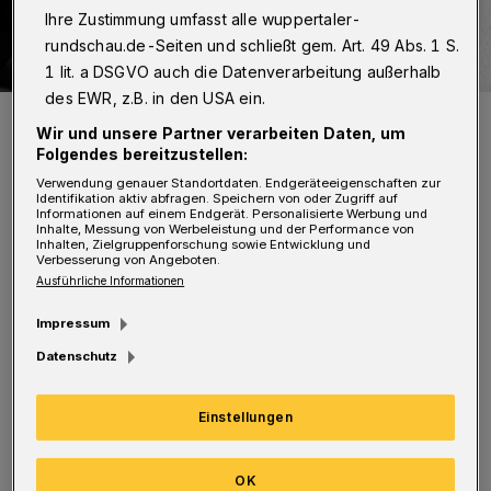
Ihre Zustimmung umfasst alle wuppertaler-
rundschau.de-Seiten und schließt gem. Art. 49 Abs. 1 S.
1 lit. a DSGVO auch die Datenverarbeitung außerhalb
des EWR, z.B. in den USA ein.
Stefan Walz und Stefanie Smailes.
Wir und unsere Partner verarbeiten Daten, um
Foto: Anna Schwartz
Folgendes bereitzustellen:
Verwendung genauer Standortdaten. Endgeräteeigenschaften zur
Identifikation aktiv abfragen. Speichern von oder Zugriff auf
Informationen auf einem Endgerät. Personalisierte Werbung und
Inhalte, Messung von Werbeleistung und der Performance von
Inhalten, Zielgruppenforschung sowie Entwicklung und
Z
Verbesserung von Angeboten.
u hören und zu erleben ist ein „Best Off“
Ausführliche Informationen
aus über 20 Jahren Norah Jones mit den
Impressum
ersten Hits, unbekannteren Lieblingsliedern
Datenschutz
und neuesten Highlights.
Einstellungen
Norah Jones' Songs sind wie goldenes
Septemberlicht, eine Morgenbrise am Meer,
OK