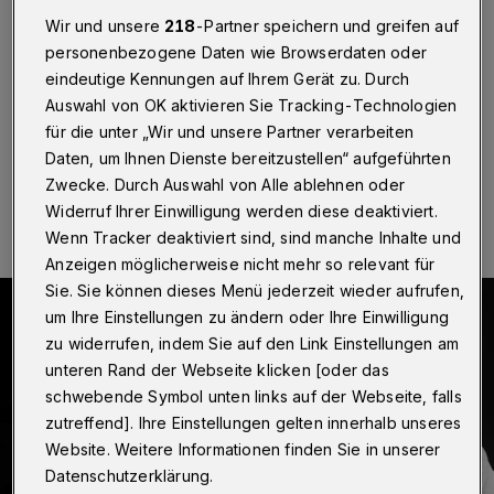
Wuppertal
·
... gibt es mit Stefanie Smailes und Stefan
Wir und unsere
218
-Partner speichern und greifen auf
Walz (bekannt aus der „Nightradio Show“) am
personenbezogene Daten wie Browserdaten oder
Donnerstag (28. Mai 2026) um 19:30 Uhr auf der
eindeutige Kennungen auf Ihrem Gerät zu. Durch
„Insel“ an der Wiesenstraße 6.
Auswahl von OK aktivieren Sie Tracking-Technologien
für die unter „Wir und unsere Partner verarbeiten
Daten, um Ihnen Dienste bereitzustellen“ aufgeführten
28.05.2026 , 09:00 Uhr
Eine Minute Lesezeit
Zwecke. Durch Auswahl von Alle ablehnen oder
Widerruf Ihrer Einwilligung werden diese deaktiviert.
Wenn Tracker deaktiviert sind, sind manche Inhalte und
Anzeigen möglicherweise nicht mehr so relevant für
Sie. Sie können dieses Menü jederzeit wieder aufrufen,
um Ihre Einstellungen zu ändern oder Ihre Einwilligung
zu widerrufen, indem Sie auf den Link Einstellungen am
unteren Rand der Webseite klicken [oder das
schwebende Symbol unten links auf der Webseite, falls
zutreffend]. Ihre Einstellungen gelten innerhalb unseres
Website. Weitere Informationen finden Sie in unserer
Datenschutzerklärung.