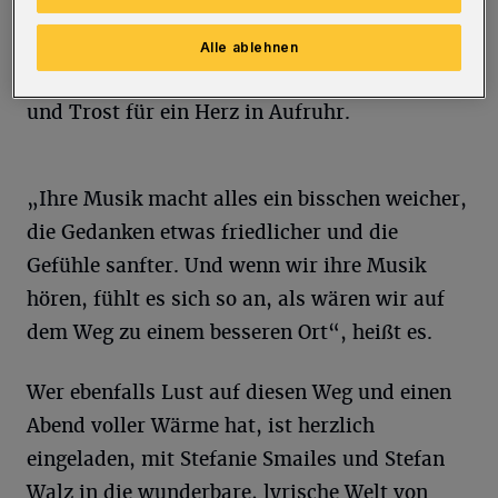
ein Luftballon im Oktoberhimmel, ein
Abendessen mit Kerzenschein, ein spontaner
Alle ablehnen
Tag am Strand, ein Frühstück mit Freunden
und Trost für ein Herz in Aufruhr.
„Ihre Musik macht alles ein bisschen weicher,
die Gedanken etwas friedlicher und die
Gefühle sanfter. Und wenn wir ihre Musik
hören, fühlt es sich so an, als wären wir auf
dem Weg zu einem besseren Ort“, heißt es.
Wer ebenfalls Lust auf diesen Weg und einen
Abend voller Wärme hat, ist herzlich
eingeladen, mit Stefanie Smailes und Stefan
Walz in die wunderbare, lyrische Welt von