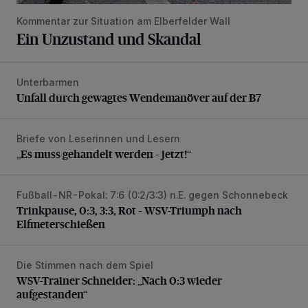
Kommentar zur Situation am Elberfelder Wall
Ein Unzustand und Skandal
Unterbarmen
Unfall durch gewagtes Wendemanöver auf der B7
Unfall durch gewagtes Wendemanöver auf der B7
Briefe von Leserinnen und Lesern
„Es muss gehandelt werden – jetzt!“
„Es muss gehandelt werden – jetzt!“
Fußball-NR-Pokal: 7:6 (0:2/3:3) n.E. gegen Schonnebeck
Trinkpause, 0:3, 3:3, Rot – WSV-Triumph nach Elfmetersc
Trinkpause, 0:3, 3:3, Rot – WSV-Triumph nach
Elfmeterschießen
Die Stimmen nach dem Spiel
WSV-Trainer Schneider: „Nach 0:3 wieder aufgestanden“
WSV-Trainer Schneider: „Nach 0:3 wieder
aufgestanden“