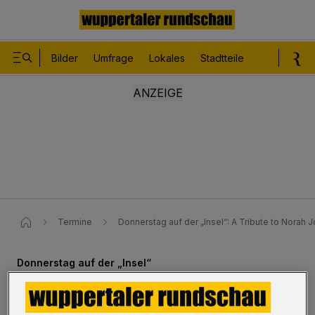
Bilder
Umfrage
Lokales
Stadtteile
Sport
Le
Termine
Donnerstag auf der „Insel“: A Tribute to Norah 
Donnerstag auf der „Insel“
„A Tribute to Norah Jones“ ...