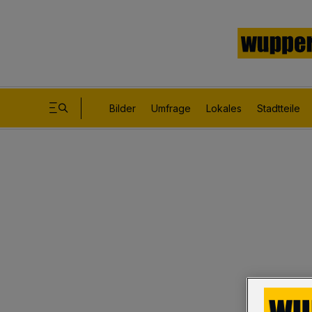
Bilder
Umfrage
Lokales
Stadtteile