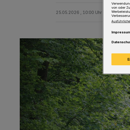
Verwendung
von oder Zu
Werbeleist
25.05.2026 , 10:00 Uhr
Eine Minute 
Verbesseru
Ausführliche
Impressu
Datenschu
E