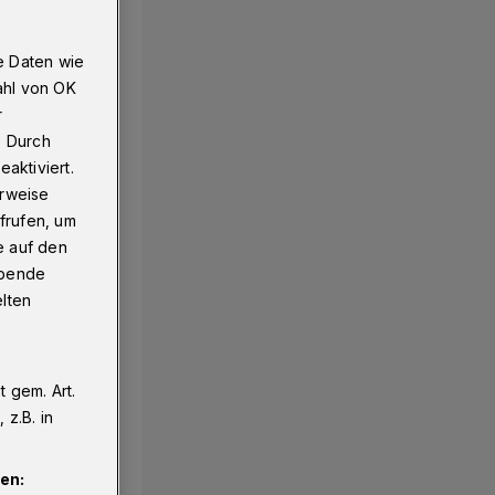
e Daten wie
ahl von OK
r
. Durch
aktiviert.
erweise
frufen, um
e auf den
ebende
elten
 gem. Art.
z.B. in
en: