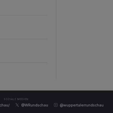
SOZIALE MEDIEN
chau/
@WRundschau
@wuppertalerrundschau