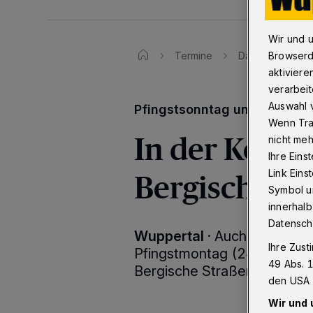
Wir und 
Termine
Das 32. Bergisc
Browserd
aktiviere
verarbeit
Auswahl v
Pfingstsonntag und -monta
Wenn Tra
In der Kohlfu
nicht meh
Ihre Eins
Bergische S
Link Ein
Symbol un
innerhalb
Datensch
Wuppertal
·
Auch in diesem
Ihre Zust
Pfingstmontag (24./25. Mai
49 Abs. 1
Bergische Straßenbahnfest s
den USA 
Wir und 