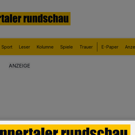
Sport
Leser
Kolumne
Spiele
Trauer
E-Paper
Anze