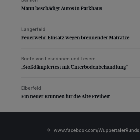
Mann beschädigt Autos in Parkhaus
Mann beschädigt Autos in Parkhaus
Langerfeld
Feuerwehr-Einsatz wegen brennender Matratze
Feuerwehr-Einsatz wegen brennender Matratze
Briefe von Leserinnen und Lesern
„Stoßdämpfertest mit Unterbodenbehandlung“
„Stoßdämpfertest mit Unterbodenbehandlung“
Elberfeld
Ein neuer Brunnen für die Alte Freiheit
Ein neuer Brunnen für die Alte Freiheit
www.facebook.com/WuppertalerRunds