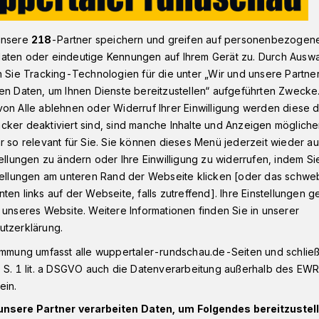
unsere
218
-Partner speichern und greifen auf personenbezogen
he Straßenbahnfest in der Kohlfurth
aten oder eindeutige Kennungen auf Ihrem Gerät zu. Durch Ausw
n Sie Tracking-Technologien für die unter „Wir und unsere Partne
en Daten, um Ihnen Dienste bereitzustellen“ aufgeführten Zwecke
on Alle ablehnen oder Widerruf Ihrer Einwilligung werden diese de
g
cker deaktiviert sind, sind manche Inhalte und Anzeigen möglich
rth steigt das 32.
r so relevant für Sie. Sie können dieses Menü jederzeit wieder au
tellungen zu ändern oder Ihre Einwilligung zu widerrufen, indem Si
traßenbahnfest
stellungen am unteren Rand der Webseite klicken [oder das schw
ten links auf der Webseite, falls zutreffend]. Ihre Einstellungen g
 unseres Website. Weitere Informationen finden Sie in unserer
utzerklärung.
 Jahr findet am Pfingstsonntag und
immung umfasst alle wuppertaler-rundschau.de-Seiten und schließt
 2026) jeweils von 11 bis 17 Uhr das
 S. 1 lit. a DSGVO auch die Datenverarbeitung außerhalb des EWR, 
tatt.
ein.
unsere Partner verarbeiten Daten, um Folgendes bereitzustell