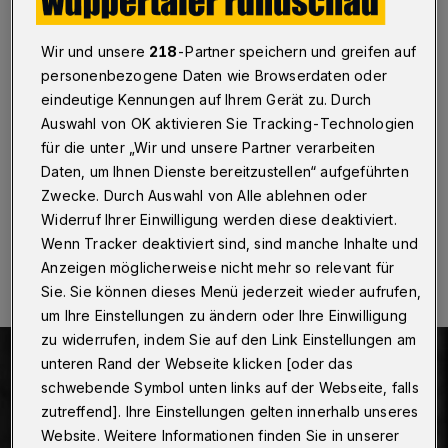
Marilyn Monroe
Wir und unsere
218
-Partner speichern und greifen auf
Wuppertal
·
Zeitgleich mit dem Beginn der NRW-
Sommerferien eröffnet das Wuppertaler Open-air-
personenbezogene Daten wie Browserdaten oder
Kino „Talflimmern“ am 17. Juli die Freiluftkino-Saison
eindeutige Kennungen auf Ihrem Gerät zu. Durch
2026. Zum Auftakt wird eine restaurierte Fassung von
Auswahl von OK aktivieren Sie Tracking-Technologien
Billy Wilders Komödienklassiker „Manche mögen's
für die unter „Wir und unsere Partner verarbeiten
heiß“ mit Marilyn Monroe gezeigt.
Daten, um Ihnen Dienste bereitzustellen“ aufgeführten
Zwecke. Durch Auswahl von Alle ablehnen oder
Widerruf Ihrer Einwilligung werden diese deaktiviert.
22.05.2026 , 17:24 Uhr
Eine Minute Lesezeit
Wenn Tracker deaktiviert sind, sind manche Inhalte und
Anzeigen möglicherweise nicht mehr so relevant für
Sie. Sie können dieses Menü jederzeit wieder aufrufen,
um Ihre Einstellungen zu ändern oder Ihre Einwilligung
zu widerrufen, indem Sie auf den Link Einstellungen am
unteren Rand der Webseite klicken [oder das
schwebende Symbol unten links auf der Webseite, falls
zutreffend]. Ihre Einstellungen gelten innerhalb unseres
Website. Weitere Informationen finden Sie in unserer