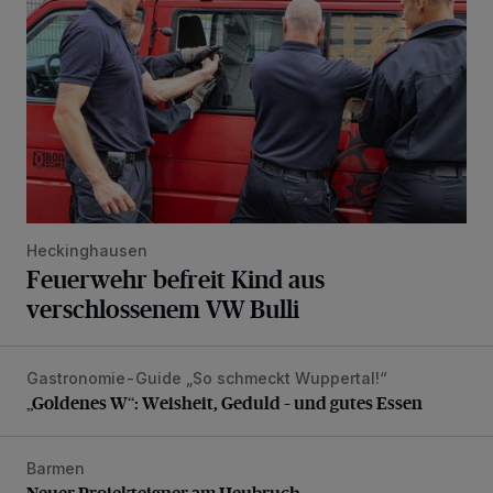
Heckinghausen
Feuerwehr befreit Kind aus
verschlossenem VW Bulli
Gastronomie-Guide „So schmeckt Wuppertal!“
„Goldenes W“: Weisheit, Geduld – und gutes Essen
„Goldenes W“: Weisheit, Geduld – und gutes Essen
Barmen
Neuer Projekteigner am Heubruch
Neuer Projekteigner am Heubruch