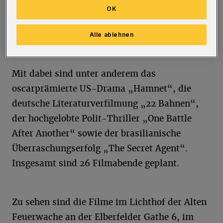
Spielzeit ein, die wie gewohnt mit einem Mix
OK
aus internationaler Filmkunst und
anspruchsvollem Unterhaltungskino
Alle ablehnen
aufwartet.
Mit dabei sind unter anderem das
oscarprämierte US-Drama „Hamnet“, die
deutsche Literaturverfilmung „22 Bahnen“,
der hochgelobte Polit-Thriller „One Battle
After Another“ sowie der brasilianische
Überraschungserfolg „The Secret Agent“.
Insgesamt sind 26 Filmabende geplant.
Zu sehen sind die Filme im Lichthof der Alten
Feuerwache an der Elberfelder Gathe 6, im