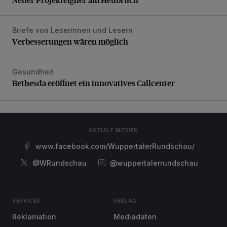
Briefe von Leserinnen und Lesern
Verbesserungen wären möglich
Verbesserungen wären möglich
Gesundheit
Bethesda eröffnet ein innovatives Callcenter
Bethesda eröffnet ein innovatives Callcenter
SOZIALE MEDIEN
www.facebook.com/WuppertalerRundschau/
@WRundschau
@wuppertalerrundschau
SERVICES
VERLAG
Reklamation
Mediadaten