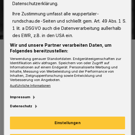
Datenschutzerklärung.
Ihre Zustimmung umfasst alle wuppertaler-
rundschau.de-Seiten und schließt gem. Art. 49 Abs. 1 S.
1 lit. a DSGVO auch die Datenverarbeitung außerhalb
des EWR, z.B. in den USA ein.
Wir und unsere Partner verarbeiten Daten, um
Marilyn Monroe.
Folgendes bereitzustellen:
Foto: MGM
Verwendung genauer Standortdaten. Endgeräteeigenschaften zur
Identifikation aktiv abfragen. Speichern von oder Zugriff auf
Informationen auf einem Endgerät. Personalisierte Werbung und
Inhalte, Messung von Werbeleistung und der Performance von
Inhalten, Zielgruppenforschung sowie Entwicklung und
Verbesserung von Angeboten.
D
Ausführliche Informationen
ie früh verstorbene Schauspielikone
Impressum
wäre in diesem Sommer 100 Jahre alt
Datenschutz
geworden. Im Vorprogramm zur
Filmpräsentation stimmt das „Chioma Igwe
Einstellungen
Trio“ mit Gospel und Weltmusik auf die neue