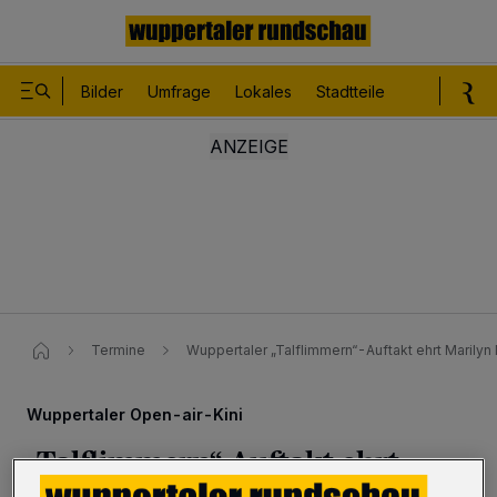
Bilder
Umfrage
Lokales
Stadtteile
Sport
Le
Termine
Wuppertaler „Talflimmern“-Auftakt ehrt Marily
Wuppertaler Open-air-Kini
„Talflimmern“-Auftakt ehrt