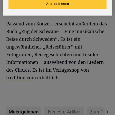
Reiseerlebnisse im Norden. Der Eintritt ist
Alle ablehnen
kostenlos.
Passend zum Konzert erscheint außerdem das
Buch „Zug der Schwäne – Eine musikalische
Reise durch Schweden“. Es ist ein
ungewöhnlicher „Reiseführer" mit
Fotografien, Reisegeschichten und Insider-
Informationen – ausgehend von den Liedern
des Chores. Es ist im Verlagsshop von
tredition.com
erhältlich.
Meistgelesen
Neueste Artikel
Zum Thema