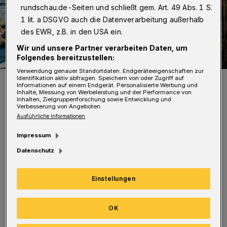
rundschau.de-Seiten und schließt gem. Art. 49 Abs. 1 S.
1 lit. a DSGVO auch die Datenverarbeitung außerhalb
des EWR, z.B. in den USA ein.
Wir und unsere Partner verarbeiten Daten, um
Folgendes bereitzustellen:
Verwendung genauer Standortdaten. Endgeräteeigenschaften zur
Identifikation aktiv abfragen. Speichern von oder Zugriff auf
Blick in die Klosterkirche.
Informationen auf einem Endgerät. Personalisierte Werbung und
Foto: Achim Otto
Inhalte, Messung von Werbeleistung und der Performance von
Inhalten, Zielgruppenforschung sowie Entwicklung und
Verbesserung von Angeboten.
Ausführliche Informationen
Impressum
Datenschutz
Die „verrückten Trolle“ bringen schwedische
Chorklänge ins Bergische. Sie vermitteln
Einstellungen
Sehnsucht, Licht und Weite des Nordens und
verbinden die Lieder mit kurzen Geschichten
OK
über Landschaften, Kultur und persönliche