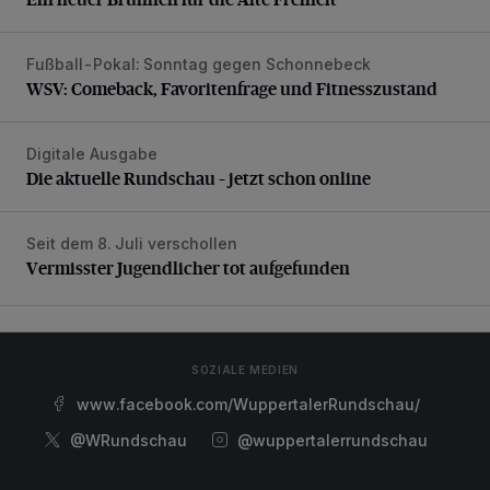
Fußball-Pokal: Sonntag gegen Schonnebeck
WSV: Comeback, Favoritenfrage und Fitnesszustand
WSV: Comeback, Favoritenfrage und Fitnesszustand
Digitale Ausgabe
Die aktuelle Rundschau – jetzt schon online
Die aktuelle Rundschau – jetzt schon online
Seit dem 8. Juli verschollen
Vermisster Jugendlicher tot aufgefunden
Vermisster Jugendlicher tot aufgefunden
SOZIALE MEDIEN
www.facebook.com/WuppertalerRundschau/
@WRundschau
@wuppertalerrundschau