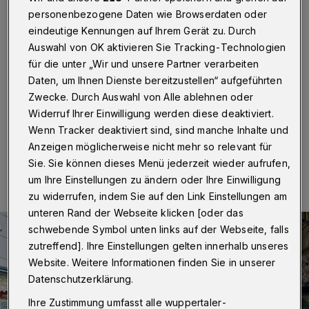
der Klosterkirche Beyenburg
personenbezogene Daten wie Browserdaten oder
eindeutige Kennungen auf Ihrem Gerät zu. Durch
Wuppertal
·
Der Leverkusener Trollchor ist Sonntag
Auswahl von OK aktivieren Sie Tracking-Technologien
(31. Mai 2026) erneut in der Klosterkirche Beyenburg
für die unter „Wir und unsere Partner verarbeiten
zu Gast. Unter dem Titel „Zug der Schwäne“ nimmt er
sein Publikum ab 17 Uhr mit auf eine musikalische Reise
Daten, um Ihnen Dienste bereitzustellen“ aufgeführten
durch Schweden – von Skåne bis Lappland.
Zwecke. Durch Auswahl von Alle ablehnen oder
Widerruf Ihrer Einwilligung werden diese deaktiviert.
Wenn Tracker deaktiviert sind, sind manche Inhalte und
Anzeigen möglicherweise nicht mehr so relevant für
24.05.2026 , 15:09 Uhr
Eine Minute Lesezeit
Sie. Sie können dieses Menü jederzeit wieder aufrufen,
um Ihre Einstellungen zu ändern oder Ihre Einwilligung
zu widerrufen, indem Sie auf den Link Einstellungen am
unteren Rand der Webseite klicken [oder das
schwebende Symbol unten links auf der Webseite, falls
zutreffend]. Ihre Einstellungen gelten innerhalb unseres
Website. Weitere Informationen finden Sie in unserer
Datenschutzerklärung.
Ihre Zustimmung umfasst alle wuppertaler-