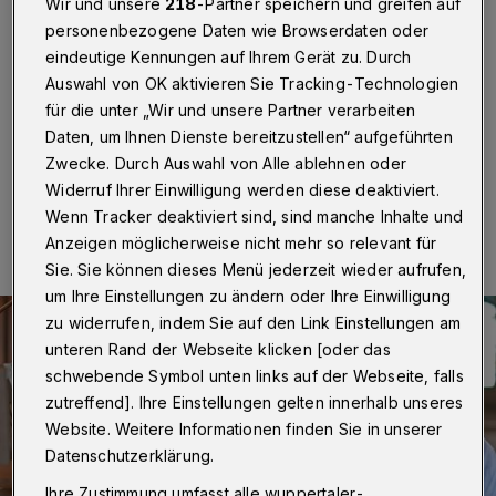
Oosten ...
Wir und unsere
218
-Partner speichern und greifen auf
personenbezogene Daten wie Browserdaten oder
eindeutige Kennungen auf Ihrem Gerät zu. Durch
Wuppertal
·
... ist am Pfingstmontag (25. Mai 2026)
um 18 Uhr zu Gast in der Pfarrkirche St. Johann Baptist
Auswahl von OK aktivieren Sie Tracking-Technologien
an der Normannenstraße 71
für die unter „Wir und unsere Partner verarbeiten
Daten, um Ihnen Dienste bereitzustellen“ aufgeführten
Zwecke. Durch Auswahl von Alle ablehnen oder
Widerruf Ihrer Einwilligung werden diese deaktiviert.
25.05.2026 , 11:00 Uhr
Eine Minute Lesezeit
Wenn Tracker deaktiviert sind, sind manche Inhalte und
Anzeigen möglicherweise nicht mehr so relevant für
Sie. Sie können dieses Menü jederzeit wieder aufrufen,
um Ihre Einstellungen zu ändern oder Ihre Einwilligung
zu widerrufen, indem Sie auf den Link Einstellungen am
unteren Rand der Webseite klicken [oder das
schwebende Symbol unten links auf der Webseite, falls
zutreffend]. Ihre Einstellungen gelten innerhalb unseres
Website. Weitere Informationen finden Sie in unserer
Datenschutzerklärung.
Ihre Zustimmung umfasst alle wuppertaler-