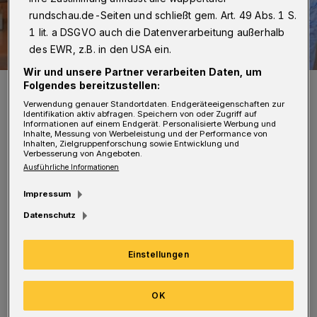
rundschau.de-Seiten und schließt gem. Art. 49 Abs. 1 S.
1 lit. a DSGVO auch die Datenverarbeitung außerhalb
des EWR, z.B. in den USA ein.
Wir und unsere Partner verarbeiten Daten, um
Der Organist Ben van Oosten.
Folgendes bereitzustellen:
Foto: www.barmen-nordost.de
Verwendung genauer Standortdaten. Endgeräteeigenschaften zur
Identifikation aktiv abfragen. Speichern von oder Zugriff auf
Informationen auf einem Endgerät. Personalisierte Werbung und
Inhalte, Messung von Werbeleistung und der Performance von
Inhalten, Zielgruppenforschung sowie Entwicklung und
Verbesserung von Angeboten.
Ausführliche Informationen
B
en van Oosten zählt seit Jahrzehnten zu
Impressum
den führenden Organisten weltweit. Als
Datenschutz
vielfach ausgezeichneter Interpret und
gefragter Dozent prägt er die internationale
Einstellungen
Orgelszene maßgeblich. Besonders seine
Einspielungen und Konzertprogramme zur
OK