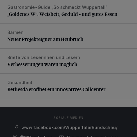
Gastronomie-Guide „So schmeckt Wuppertal!“
„Goldenes W“: Weisheit, Geduld – und gutes Essen
„Goldenes W“: Weisheit, Geduld – und gutes Essen
Barmen
Neuer Projekteigner am Heubruch
Neuer Projekteigner am Heubruch
Briefe von Leserinnen und Lesern
Verbesserungen wären möglich
Verbesserungen wären möglich
Gesundheit
Bethesda eröffnet ein innovatives Callcenter
Bethesda eröffnet ein innovatives Callcenter
SOZIALE MEDIEN
www.facebook.com/WuppertalerRundschau/