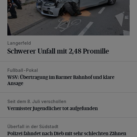
Langerfeld
Schwerer Unfall mit 2,48 Promille
Fußball-Pokal
WSV: Übertragung im Barmer Bahnhof und klare Ansage
WSV: Übertragung im Barmer Bahnhof und klare
Ansage
Seit dem 8. Juli verschollen
Vermisster Jugendlicher tot aufgefunden
Vermisster Jugendlicher tot aufgefunden
Überfall in der Südstadt
Polizei fahndet nach Dieb mit sehr schlechten Zähnen
Polizei fahndet nach Dieb mit sehr schlechten Zähnen