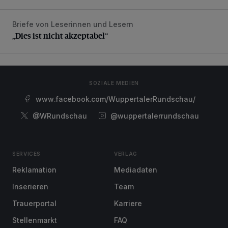
Briefe von Leserinnen und Lesern
„Dies ist nicht akzeptabel“
„Dies ist nicht akzeptabel“
SOZIALE MEDIEN
www.facebook.com/WuppertalerRundschau/
@WRundschau
@wuppertalerrundschau
SERVICES
VERLAG
Reklamation
Mediadaten
Inserieren
Team
Trauerportal
Karriere
Stellenmarkt
FAQ