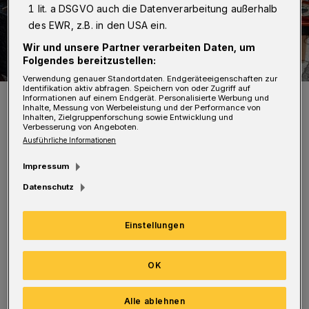
1 lit. a DSGVO auch die Datenverarbeitung außerhalb
des EWR, z.B. in den USA ein.
Wir und unsere Partner verarbeiten Daten, um
Folgendes bereitzustellen:
Verwendung genauer Standortdaten. Endgeräteeigenschaften zur
Identifikation aktiv abfragen. Speichern von oder Zugriff auf
Symbolbild.
Informationen auf einem Endgerät. Personalisierte Werbung und
Inhalte, Messung von Werbeleistung und der Performance von
Foto: Christoph Petersen
Inhalten, Zielgruppenforschung sowie Entwicklung und
Verbesserung von Angeboten.
Ausführliche Informationen
Impressum
Datenschutz
Es gibt Second-Hand-Trödel, Kleidung und
Kunsthandwerk sowie die Besichtigung des
Einstellungen
Baudenkmals „Haus 4“, das aufwendig
saniert wird.
OK
Außerdem kann man aus nächster Nähe
Alle ablehnen