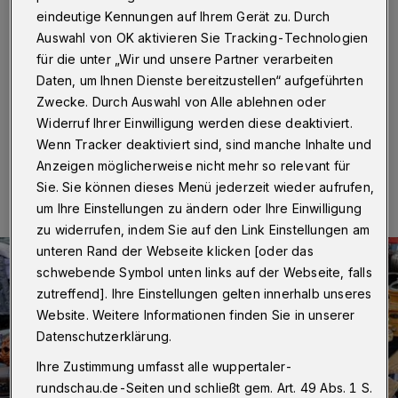
Tiere
eindeutige Kennungen auf Ihrem Gerät zu. Durch
Auswahl von OK aktivieren Sie Tracking-Technologien
Wuppertal
·
Die Hofgemeinschaft Kotthausen in
für die unter „Wir und unsere Partner verarbeiten
Beyenburg (Kotthausen 1-5) lädt für Sonntag (31. Mai
Daten, um Ihnen Dienste bereitzustellen“ aufgeführten
2026) von 11 bis 16 Uhr zum Hof-Flohmarkt ein.
Zwecke. Durch Auswahl von Alle ablehnen oder
Widerruf Ihrer Einwilligung werden diese deaktiviert.
Wenn Tracker deaktiviert sind, sind manche Inhalte und
28.05.2026 , 10:00 Uhr
Eine Minute Lesezeit
Anzeigen möglicherweise nicht mehr so relevant für
Sie. Sie können dieses Menü jederzeit wieder aufrufen,
um Ihre Einstellungen zu ändern oder Ihre Einwilligung
zu widerrufen, indem Sie auf den Link Einstellungen am
unteren Rand der Webseite klicken [oder das
schwebende Symbol unten links auf der Webseite, falls
zutreffend]. Ihre Einstellungen gelten innerhalb unseres
Website. Weitere Informationen finden Sie in unserer
Datenschutzerklärung.
Ihre Zustimmung umfasst alle wuppertaler-
rundschau.de-Seiten und schließt gem. Art. 49 Abs. 1 S.