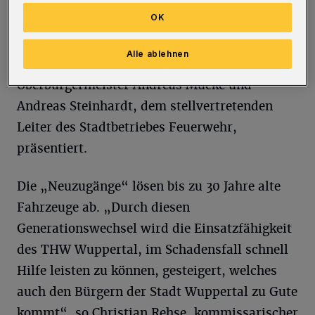
Infrastruktur stehen an der THW-Zentrale in
OK
Otto-Hahn-Straße in Ronsdorf. Dort wurden
sie nun den Bundestagsabgeordneten Jürgen
Alle ablehnen
Hardt (CDU) und Helge Lindh (SPD),
Oberbürgermeister Andreas Mucke und
Andreas Steinhardt, dem stellvertretenden
Leiter des Stadtbetriebes Feuerwehr,
präsentiert.
Die „Neuzugänge“ lösen bis zu 30 Jahre alte
Fahrzeuge ab. „Durch diesen
Generationswechsel wird die Einsatzfähigkeit
des THW Wuppertal, im Schadensfall schnell
Hilfe leisten zu können, gesteigert, welches
auch den Bürgern der Stadt Wuppertal zu Gute
kommt“, so Christian Rehse, kommissarischer