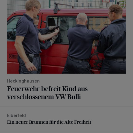
Feuerwehr befreit Kind aus verschlossenem VW Bulli
Heckinghausen
Feuerwehr befreit Kind aus
verschlossenem VW Bulli
Elberfeld
Ein neuer Brunnen für die Alte Freiheit
Ein neuer Brunnen für die Alte Freiheit