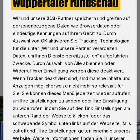
764.000 Euro
Wuppertal
·
Das Technische Hilfswerk (THW) in
Wir und unsere
218
-Partner speichern und greifen auf
Wuppertal hat vier neue Einsatzfahrzeuge. Nachdem
personenbezogene Daten wie Browserdaten oder
der Bundestag den entsprechenden Haushaltsposten
eindeutige Kennungen auf Ihrem Gerät zu. Durch
erhöht hatte, flossen insgesamt 764.000 Euro in die
Auswahl von OK aktivieren Sie Tracking-Technologien
bergische Metropole.
für die unter „Wir und unsere Partner verarbeiten
Daten, um Ihnen Dienste bereitzustellen“ aufgeführten
Zwecke. Durch Auswahl von Alle ablehnen oder
19.09.2020 , 12:58 Uhr
Eine Minute Lesezeit
Widerruf Ihrer Einwilligung werden diese deaktiviert.
Wenn Tracker deaktiviert sind, sind manche Inhalte und
Anzeigen möglicherweise nicht mehr so relevant für
Sie. Sie können dieses Menü jederzeit wieder aufrufen,
um Ihre Einstellungen zu ändern oder Ihre Einwilligung
zu widerrufen, indem Sie auf den Link Einstellungen am
unteren Rand der Webseite klicken [oder das
schwebende Symbol unten links auf der Webseite, falls
zutreffend]. Ihre Einstellungen gelten innerhalb unseres
Website. Weitere Informationen finden Sie in unserer