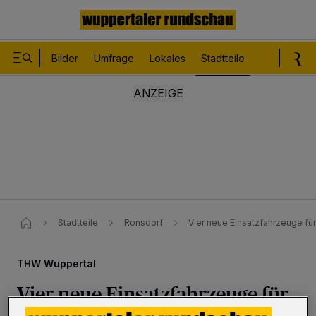
Bilder
Umfrage
Lokales
Stadtteile
Sport
Le
Stadtteile
Ronsdorf
Vier neue Einsatzfahrzeuge f
THW Wuppertal
Vier neue Einsatzfahrzeuge für