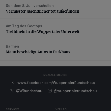
Seit dem 8. Juli verschollen
Vermisster Jugendlicher tot aufgefunden
Vermisster Jugendlicher tot aufgefunden
Am Tag des Geotops
Tief hinein in die Wuppertaler Unterwelt
Tief hinein in die Wuppertaler Unterwelt
Barmen
Mann beschädigt Autos in Parkhaus
Mann beschädigt Autos in Parkhaus
SOZIALE MEDIEN
www.facebook.com/WuppertalerRundschau/
@WRundschau
@wuppertalerrundschau
SERVICES
VERLAG