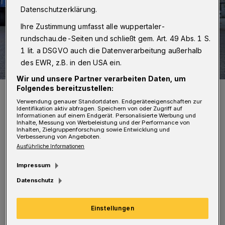
Datenschutzerklärung.
Ihre Zustimmung umfasst alle wuppertaler-
rundschau.de-Seiten und schließt gem. Art. 49 Abs. 1 S.
1 lit. a DSGVO auch die Datenverarbeitung außerhalb
des EWR, z.B. in den USA ein.
Wir und unsere Partner verarbeiten Daten, um
Folgendes bereitzustellen:
Gruppenbild mit Gästen vor den „Neuzugängen“.
Foto: Christoph Petersen
Verwendung genauer Standortdaten. Endgeräteeigenschaften zur
Identifikation aktiv abfragen. Speichern von oder Zugriff auf
Informationen auf einem Endgerät. Personalisierte Werbung und
Inhalte, Messung von Werbeleistung und der Performance von
Inhalten, Zielgruppenforschung sowie Entwicklung und
Verbesserung von Angeboten.
Ausführliche Informationen
Die zwei Gerätekraftwagen, die in den
Impressum
Bergungsgruppen eingesetzt werden, ein Lkw-
Datenschutz
Kipper für die Fachgruppe Räumen und ein
Einstellungen
Mannschaftslastwagen IV für die Fachgruppe